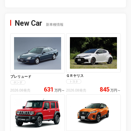
New Car
新車種情報
ＧＲヤリス
プレリュード
トヨタ
ホンダ
631
845
2026.08発売
万円
～
2026.08発売
万円
～