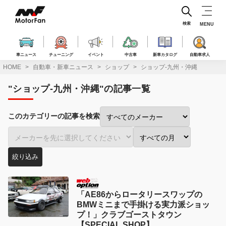
コ
ン
テ
検索
MENU
ン
ツ
へ
車ニュース
チューニング
イベント
中古車
新車カタログ
自動車求人
ス
HOME
自動車・新車ニュース
ショップ
ショップ-九州・沖縄
キ
ッ
"ショップ-九州・沖縄"の記事一覧
プ
このカテゴリーの記事を検索
メ
車
投
ー
種
稿
絞り込み
カ
で
月
ー
絞
で
で
り
絞
絞
込
り
「AE86からロータリースワップの
り
み:
込
BMWミニまで手掛ける実力派ショッ
込
み:
プ！」クラブゴーストタウン
み:
【SPECIAL SHOP】