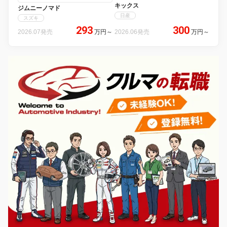
キックス
ジムニーノマド
日産
スズキ
293
300
2026.07発売
万円
～
2026.06発売
万円
～