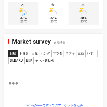
木
金
土
32°C
32°C
30°C
23°C
23°C
23°C
Market survey
市場情報
日経
トヨタ
日産
ホンダ
マツダ
スズキ
三菱
いすゞ
SUBARU
日野
ヤマハ発動機
TradingViewですべてのマーケットを追跡