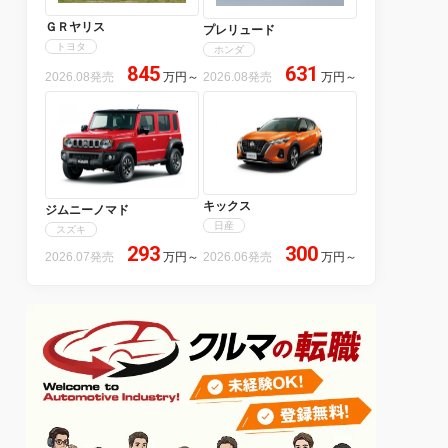
ＧＲヤリス
プレリュード
トヨタ
ホンダ
845
631
2026.08発売
万円
～
2026.08発売
万円
～
キックス
ジムニーノマド
日産
スズキ
293
300
2026.07発売
万円
～
2026.06発売
万円
～