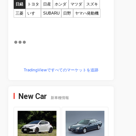
日経
トヨタ
日産
ホンダ
マツダ
スズキ
三菱
いすゞ
SUBARU
日野
ヤマハ発動機
TradingViewですべてのマーケットを追跡
New Car
新車種情報