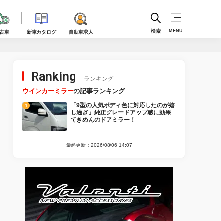
検索
MENU
古車
新車カタログ
自動車求人
Ranking
ランキング
ウインカーミラー
の記事ランキング
「9型の人気ボディ色に対応したのが嬉
し過ぎ」純正グレードアップ感に効果
てきめんのドアミラー！
最終更新：2026/08/06 14:07