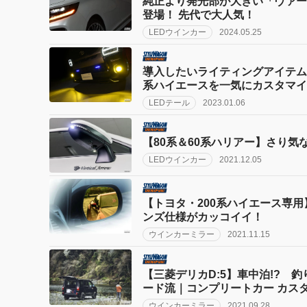
純正より発光部が大きい「ヴァー
登場！ 先代で大人気！
LEDウインカー
2024.05.25
導入したいライティングアイテム
系ハイエースを一気にカスタマイ
LEDテール
2023.01.06
【80系＆60系ハリアー】さり
LEDウインカー
2021.12.05
【トヨタ・200系ハイエース専
ンズ仕様がカッコイイ！
ウインカーミラー
2021.11.15
【三菱デリカD:5】車中泊!? 
ード流｜コンプリートカー カス
ウインカーミラー
2021.09.28