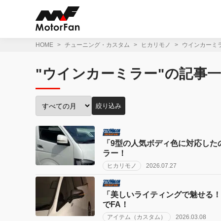
コ
ン
テ
ン
ツ
HOME
チューニング・カスタム
ヒカリモノ
ウインカーミ
へ
ス
"ウインカーミラー"の記事
キ
ッ
プ
絞り込み
投
稿
月
で
「9型の人気ボディ色に対応した
絞
ラー！
り
ヒカリモノ
2026.07.27
込
み:
「美しいライティングで魅せる！
でFA！
アイテム（カスタム）
2026.03.08