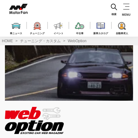
コ
ン
テ
検索
MENU
ン
ツ
へ
車ニュース
チューニング
イベント
中古車
新車カタログ
自動車求人
ス
HOME
チューニング・カスタム
WebOption
キ
ッ
プ