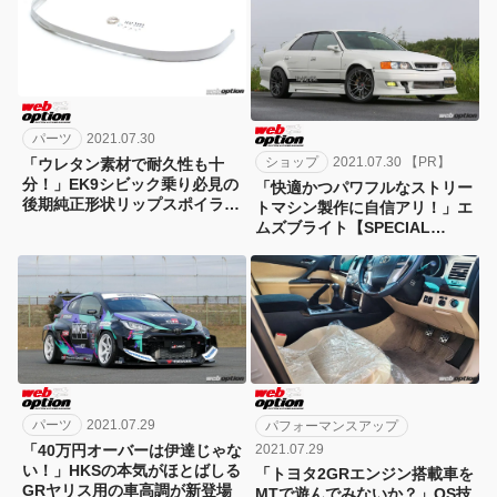
パーツ
2021.07.30
ショップ
2021.07.30 【PR】
「ウレタン素材で耐久性も十
分！」EK9シビック乗り必見の
「快適かつパワフルなストリー
後期純正形状リップスポイラー
トマシン製作に自信アリ！」エ
登場
ムズブライト【SPECIAL
SHOP】
パーツ
2021.07.29
パフォーマンスアップ
2021.07.29
「40万円オーバーは伊達じゃな
い！」HKSの本気がほとばしる
「トヨタ2GRエンジン搭載車を
GRヤリス用の車高調が新登場
MTで遊んでみないか？」OS技