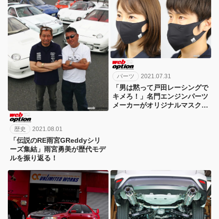
パーツ
2021.07.31
「男は黙って戸田レーシングで
キメろ！」名門エンジンパーツ
メーカーがオリジナルマスクを
ついに発売
歴史
2021.08.01
「伝説のRE雨宮GReddyシリ
ーズ集結」雨宮勇美が歴代モデ
ルを振り返る！