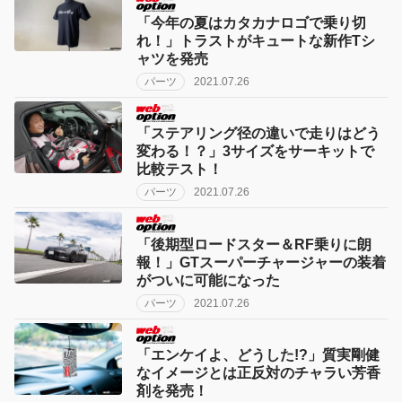
「今年の夏はカタカナロゴで乗り切
れ！」トラストがキュートな新作Tシ
ャツを発売
パーツ
2021.07.26
「ステアリング径の違いで走りはどう
変わる！？」3サイズをサーキットで
比較テスト！
パーツ
2021.07.26
「後期型ロードスター＆RF乗りに朗
報！」GTスーパーチャージャーの装着
がついに可能になった
パーツ
2021.07.26
「エンケイよ、どうした!?」質実剛健
なイメージとは正反対のチャラい芳香
剤を発売！