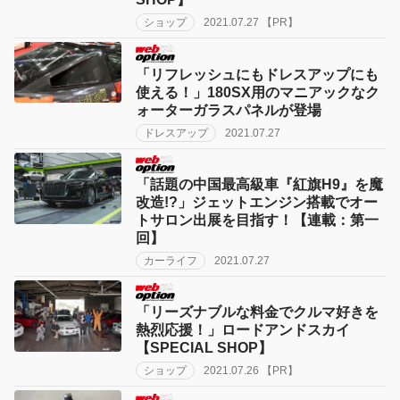
ショップ
2021.07.27 【PR】
「リフレッシュにもドレスアップにも
使える！」180SX用のマニアックなク
ォーターガラスパネルが登場
ドレスアップ
2021.07.27
「話題の中国最高級車『紅旗H9』を魔
改造!?」ジェットエンジン搭載でオー
トサロン出展を目指す！【連載：第一
回】
カーライフ
2021.07.27
「リーズナブルな料金でクルマ好きを
熱烈応援！」ロードアンドスカイ
【SPECIAL SHOP】
ショップ
2021.07.26 【PR】