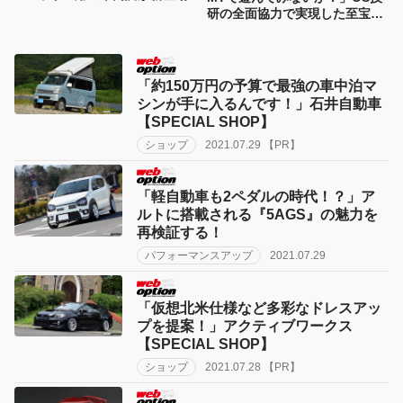
研の全面協力で実現した至宝の
ミッション換装メニュー
「約150万円の予算で最強の車中泊マ
シンが手に入るんです！」石井自動車
【SPECIAL SHOP】
ショップ
2021.07.29 【PR】
「軽自動車も2ペダルの時代！？」ア
ルトに搭載される『5AGS』の魅力を
再検証する！
パフォーマンスアップ
2021.07.29
「仮想北米仕様など多彩なドレスアッ
プを提案！」アクティブワークス
【SPECIAL SHOP】
ショップ
2021.07.28 【PR】