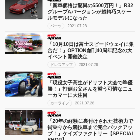
「新車価格は驚異の5500万円！」R32
グループAバージョンが超精巧スケー
ルモデルになった
パーツ
2021.07.28
「10月10日は富士スピードウェイに集
合だ！」OPTION創刊40周年記念の大
イベント開催決定
ドレスアップ
2021.07.28
「現役女子高生がドリフト大会で準優
勝！」打倒お父さんを誓う可憐なニュ
ーカマーに大注目
カーライフ
2021.07.28
「20年の経験に裏付けされた技術力で
街乗りから競技車まで完全バックアッ
プ！」ケイズファクトリー【SPECIAL
SHOP】