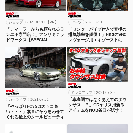
ショップ
2021.07.31 【PR】
パーツ
2021.07.31
「ディーラーからも頼られるラ
「センターパイプ付きで究極の
ンエボ専門店！」アンリミテッ
排気効率を獲得！」HKSのVN5
ドワークス【SPECIAL
レヴォーグ用エキゾーストに新
SHOP】
展開
ドレスアップ
2021.07.30
「車高調ではなくあえてのダウ
カーライフ
2021.07.31
ンサス！？」GRヤリス用新作
「やっぱりFC3Sはカッコ良
アイテムをNOB谷口が試す！
い・・・」素直にそう思わせて
くれる極上のクールビューティ