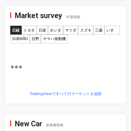
Market survey
市場情報
日経
トヨタ
日産
ホンダ
マツダ
スズキ
三菱
いすゞ
SUBARU
日野
ヤマハ発動機
TradingViewですべてのマーケットを追跡
New Car
新車種情報