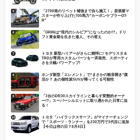
「2700発のリベット補強まで自ら施工！」居酒屋マ
スターが作り上げた700馬力“カーボンケブラーGT-
R”
「GR86は“現代のシルビア”になったのか!?」ドリ
フト黄金期を生きた達人、その答え
トヨタ 新型ハリアーがさらに精悍に! モデリスタ＆
TRDが専用カスタムパーツを一斉発売、スポーティ
さを大幅パワーアップ!
ホンダ新型「エレメント」で“まさかの観音開き”復
活か？ あの個性派SUVが帰ってくる可能性
「3台のDR30スカイラインと暮らす変態的オーナ
ー!?」スーパーシルエットに取り憑かれた日常に迫
る！
トヨタ「ハイラックスサーフ」がマイナーチェンジ
で「スポーツ・ランナー」を230万円で3代目に追加
【今日は何の日？8月4日】