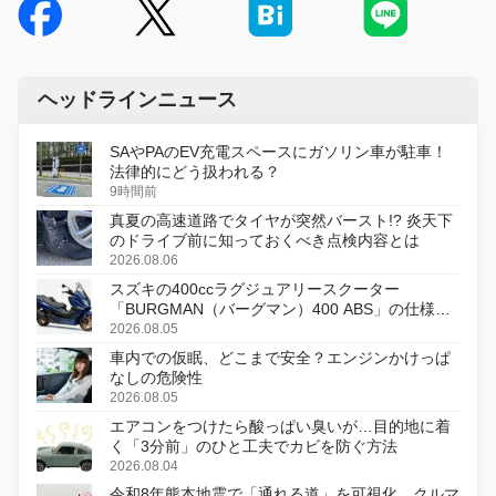
ヘッドラインニュース
SAやPAのEV充電スペースにガソリン車が駐車！
法律的にどう扱われる？
9時間前
真夏の高速道路でタイヤが突然バースト!? 炎天下
のドライブ前に知っておくべき点検内容とは
2026.08.06
スズキの400ccラグジュアリースクーター
「BURGMAN（バーグマン）400 ABS」の仕様を
変更し、8月18日に発売
2026.08.05
車内での仮眠、どこまで安全？エンジンかけっぱ
なしの危険性
2026.08.05
エアコンをつけたら酸っぱい臭いが…目的地に着
く「3分前」のひと工夫でカビを防ぐ方法
2026.08.04
令和8年熊本地震で「通れる道」を可視化、クルマ