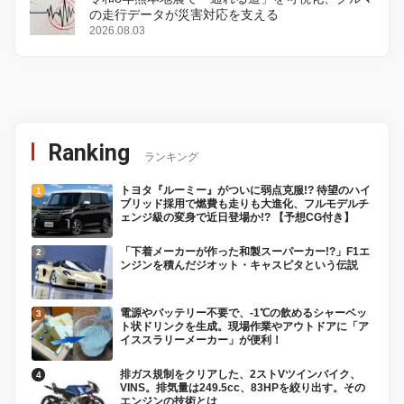
の走行データが災害対応を支える
2026.08.03
Ranking
ランキング
トヨタ『ルーミー』がついに弱点克服!? 待望のハイ
ブリッド採用で燃費も走りも大進化、フルモデルチ
ェンジ級の変身で近日登場か!? 【予想CG付き】
「下着メーカーが作った和製スーパーカー!?」F1エ
ンジンを積んだジオット・キャスピタという伝説
電源やバッテリー不要で、-1℃の飲めるシャーベッ
ト状ドリンクを生成。現場作業やアウトドアに「ア
イススラリーメーカー」が便利！
排ガス規制をクリアした、2ストVツインバイク、
VINS。排気量は249.5cc、83HPを絞り出す。その
エンジンの技術とは