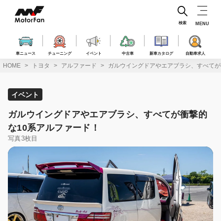
コ
ン
テ
検索
MENU
ン
ツ
へ
車ニュース
チューニング
イベント
中古車
新車カタログ
自動車求人
ス
HOME
トヨタ
アルファード
ガルウイングドアやエアブラシ、すべてが
キ
ッ
プ
イベント
ガルウイングドアやエアブラシ、すべてが衝撃的
な10系アルファード！
写真3枚目