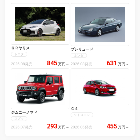
ＧＲヤリス
プレリュード
トヨタ
ホンダ
845
631
2026.08発売
万円
～
2026.08発売
万円
～
Ｃ４
ジムニーノマド
シトロエン
スズキ
293
455
2026.07発売
万円
～
2026.06発売
万円
～