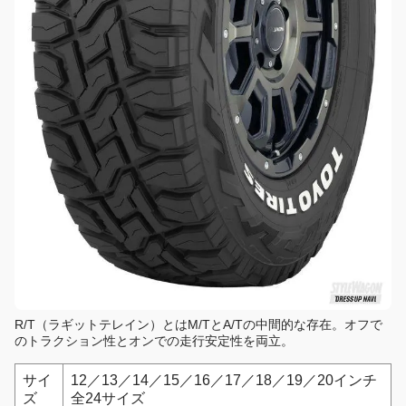
R/T（ラギットテレイン）とはM/TとA/Tの中間的な存在。オフで
のトラクション性とオンでの走行安定性を両立。
サイ
12／13／14／15／16／17／18／19／20インチ
ズ
全24サイズ