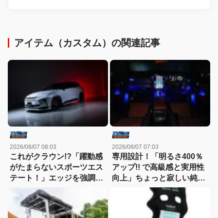
アイテム（カスタム）の関連記事
2026/08/07 08:03
2026/08/07 07:03
これがクラウン!?「躍動感
専用設計！「明るさ400％
がたまらないスポーツエス
アップ!! で高級感と実用性
テート！」エッジを強調し
向上」ちょっと寂しい純正
たエアロに22インチホイー
室内照明をグレードアップ
ルで武装