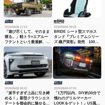
2026/08/06 21:03
2026/08/06 08:05
「遊び尽くして、そのまま
BRIDE シート型スマホス
寝る。」軽トラ×エアルー
タンド『プレミアムシリー
フテントという最適解、見
ズ 織戸茉彩』発売 100個
つけた!!
限定でパッケージには自筆
サイン入り
2026/08/06 08:03
2026/08/06 07:03
「派手すぎず上品に引き締
「1万円以内、DIY約30分で
める！」新型クラウンエス
憧れのグリルマーカー
テートを都会的に魅せる、
LOOKをゲット！」US風の