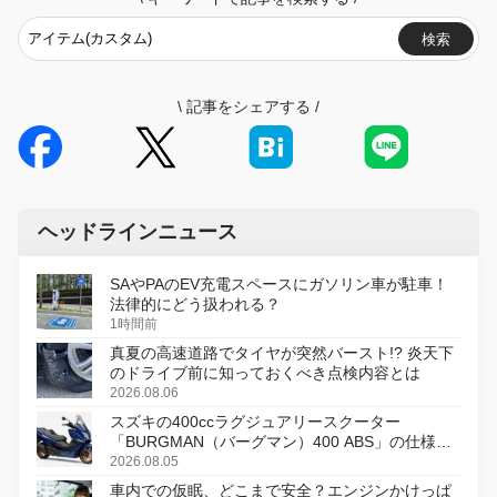
検索
\
記事をシェアする
/
ヘッドラインニュース
SAやPAのEV充電スペースにガソリン車が駐車！
法律的にどう扱われる？
1時間前
真夏の高速道路でタイヤが突然バースト!? 炎天下
のドライブ前に知っておくべき点検内容とは
2026.08.06
スズキの400ccラグジュアリースクーター
「BURGMAN（バーグマン）400 ABS」の仕様を
変更し、8月18日に発売
2026.08.05
車内での仮眠、どこまで安全？エンジンかけっぱ