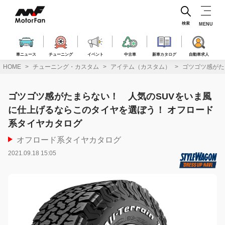
コ
ン
テ
検索
MENU
ン
ツ
へ
車ニュース
チューニング
イベント
中古車
新車カタログ
自動車求人
ス
HOME
チューニング・カスタム
アイテム（カスタム）
ゴツゴツ感がた
キ
ッ
プ
ゴツゴツ感がたまらない！ 人気のSUVをいま風
に仕上げるならこのタイヤを選ぼう！ オフロード
系タイヤカタログ
オフロード系タイヤカタログ
2021.09.18 15:05