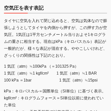
空気圧を表す表記
タイヤに空気を入れて閉じ込めると、空気は気体なので膨
張しようとしてタイヤを内側から押すが、この押す力が空
気圧。1気圧は1平方センチメートル当りおよそ1キログラ
ムの重さに相当する。現在はkPa（キロパスカル）表記が
一般的だが、様々な表記が混在する。ややこしいけれど、
ざっくりの関係性は下記のとおり。
1 気圧（atm）≒100kPa （＝101325 Pa）
1 気圧（atm）≒1 kgf/cm² 1 気圧（atm）≒1 BAR
100 kPa ＝1bar 1 気圧（atm）≒15psi
kPa：キロパスカル＝国際単位（SI単位）に基づく表示。
kgf/cm²：キログラムフォース＝SI単位以前に使われてい
た単位