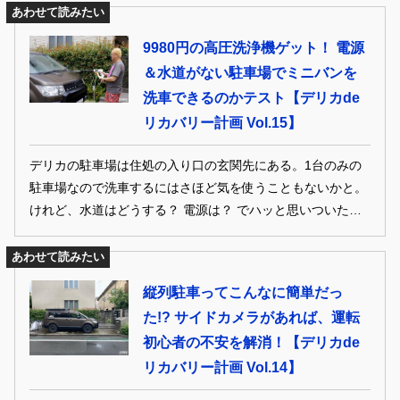
あわせて読みたい
9980円の高圧洗浄機ゲット！ 電源
＆水道がない駐車場でミニバンを
洗車できるのかテスト【デリカde
リカバリー計画 Vol.15】
デリカの駐車場は住処の入り口の玄関先にある。1台のみの
駐車場なので洗車するにはさほど気を使うこともないかと。
けれど、水道はどうする？ 電源は？ でハッと思いついたの
がテレビの通販番組で度々目にするコードレスの「高圧洗浄
機」。というわけで今回は洗車に挑戦!!
あわせて読みたい
縦列駐車ってこんなに簡単だっ
た!? サイドカメラがあれば、運転
初心者の不安を解消！【デリカde
リカバリー計画 Vol.14】