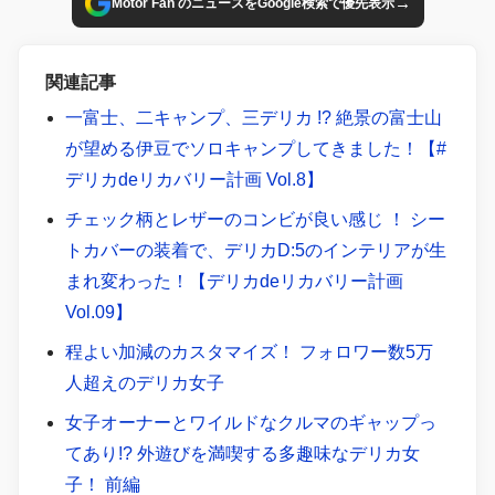
→
Motor Fan のニュースをGoogle検索で優先表示
関連記事
一富士、二キャンプ、三デリカ !? 絶景の富士山
が望める伊豆でソロキャンプしてきました！【#
デリカdeリカバリー計画 Vol.8】
チェック柄とレザーのコンビが良い感じ ！ シー
トカバーの装着で、デリカD:5のインテリアが生
まれ変わった！【デリカdeリカバリー計画
Vol.09】
程よい加減のカスタマイズ！ フォロワー数5万
人超えのデリカ女子
女子オーナーとワイルドなクルマのギャップっ
てあり!? 外遊びを満喫する多趣味なデリカ女
子！ 前編