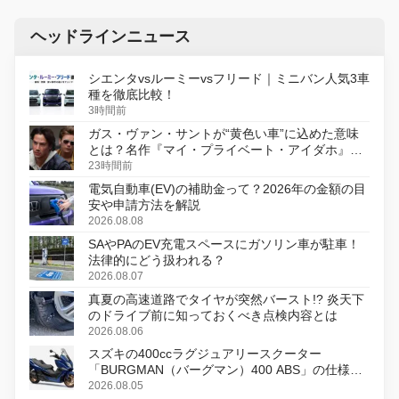
ヘッドラインニュース
シエンタvsルーミーvsフリード｜ミニバン人気3車
種を徹底比較！
3時間前
ガス・ヴァン・サントが“黄色い車”に込めた意味
とは？名作『マイ・プライベート・アイダホ』が
初のデジタルリマスター版で復活
23時間前
電気自動車(EV)の補助金って？2026年の金額の目
安や申請方法を解説
2026.08.08
SAやPAのEV充電スペースにガソリン車が駐車！
法律的にどう扱われる？
2026.08.07
真夏の高速道路でタイヤが突然バースト!? 炎天下
のドライブ前に知っておくべき点検内容とは
2026.08.06
スズキの400ccラグジュアリースクーター
「BURGMAN（バーグマン）400 ABS」の仕様を
変更し、8月18日に発売
2026.08.05