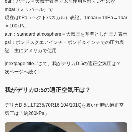
bar：バール＝天気予報等で以前使用されていたのが
mbar（ミリバール）で
現在はhPa（ヘクトパスカル）表記。1mbar＝1hPa→1bar
＝100kPa
atm：standard atmosphere＝大気圧を基準とした圧力表示
psi：ポンドスクエアインチ＝ポンド＆インチでの圧力表
記 主にアメリカで使用
[nextpage title=”さて、我がデリカD:5の適正空気圧は？
次ページへ続く”]
我がデリカD:5の適正空気圧は？
デリカD:5にLT235/70R16 104/101Qを履いた時の適正空
気圧は「約260kPa」