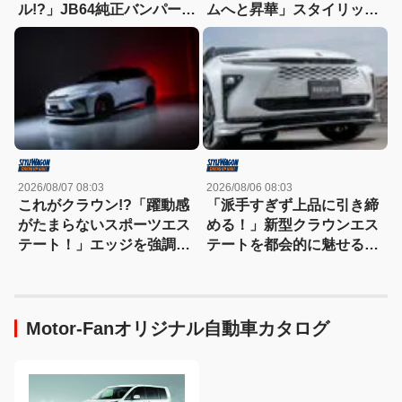
ル!?」JB64純正バンパー流
ムへと昇華」スタイリッシ
用に挑戦したら、センサー
ュなエステートを構築
エラーも体験（涙）
2026/08/07 08:03
2026/08/06 08:03
これがクラウン!?「躍動感
「派手すぎず上品に引き締
がたまらないスポーツエス
める！」新型クラウンエス
テート！」エッジを強調し
テートを都会的に魅せる、
たエアロに22インチホイー
モデリスタのディーラーで
ルで武装
買える流麗スタイル
Motor-Fanオリジナル自動車カタログ