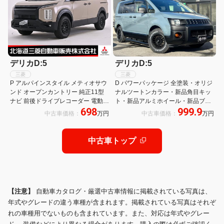
デリカD:5
デリカD:5
三菱
三菱
P アルパインスタイル メティオサウ
D パワーパッケージ 全塗装・オリジ
ンド オープンカントリー 純正11型
ナルツートンカラー・新品角目キッ
ナビ 前後ドライブレコーダー 電動シ
ト・新品アルミホイール・新品ブロ
698
999.9
ート 4WD バックカメラ 3列シート
ックタイヤ・新品ルーフキャリア・
中古車価格：
万円
中古車価格：
万円
フルフラット フルセグ 全周囲カメラ
新品バンパープロテクター・新品サ
電動リアゲート
イドステップ・新品リアラダー
中古車トップ
【注意】
自動車カタログ・厳選中古車情報に掲載されている写真は、
年式やグレードの違う車種が含まれます。掲載されている写真はそれぞ
れの車種用でないものも含まれています。また、対応は年式やグレー