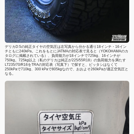
デリカD:5の純正タイヤの空気圧は左写真から分かる通り18インチ・16イン
チともに240kPa。これをもとにJATMAの対応表で見ると（YOKOHAMAのカ
タログに掲載されている）、負荷能力が18インチで725kg、16インチが
750kg。725kg以上（私のデリカは純正が225/55R18）の負荷能力を満たす
LT235/70/R16をTRAの対応表（写真下）で探すと、ピッタシはなくて
250kPaで710kg、300 kPaで805kgなので、おおよそ260kPaが適正空気圧と
なる。