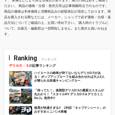
ド、 装備などにより異なる場合があります。購入の際は必ずご確認く
ださい。 商品の価格・仕様・発売元等は記事掲載時点でのものです。
商品の価格は本体価格と消費税込みの総額表記が混在しております。商
品を購入される際などには、メーカー、ショップで必ず価格・仕様・返
品方法についてご確認の上、お買い求め下さい。 購入時のトラブルに
ついて、出版元・編集部は一切関知しません。また責任も負いかねま
す。
Ranking
ランキング
デリカＤ：５
の記事ランキング
ハイエースの納車が待てないならデリカD:5があ
る！ ポップアップルーフを組み合わせれば大人4人
が寝られる快適キャンピングカー
「待ってた！」後期型デリカD:5の最新カスタムが
丸わかり！『スタイルRV デリカD:5＆デリカミニ
No.3』発売中!!
後席が快適すぎる!! 2列目「キャプテンシート」の
おすすめミニバン6車種