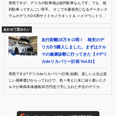
突然ですが、デリカの駐車場は縦列駐車なんです。でも、縦
列駐車ってすんごい苦手。 そこで今夏発売になるデータシス
テムのデリカD:5用サイドカメラキット＆ ハイマウントリア
カメラキットを一足お先に試してみました
あわせて読みたい
走行距離18万キロ弱！ 格安のデ
リカD:5購入しました。まずはクル
マの健康診断に行ってきた【 #デリ
カdeリカバリー計画 Vol.01】
突然ですが｢デリカdeリカバリー計画｣始動。楽しい人生は楽
しい相棒選びからってわけで、色々考えた末に辿り着いたク
ルマが車両本体価格35万円也で手に入れた中古のデリカ
D:5。俄然愛着が湧いて、長く乗るためのあんなことやこん
なことからカスタムまで色々やっていこうかと。アタクシほ
どではないにしろ良いお歳のクルマなので、健康診断をして
きた話から。