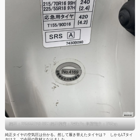
純正：225/55R18 98H 純正指定：240kPa 負荷能力：725kg
純正タイヤの空気圧は分かる。然して履き替えたタイヤは？ しかもLTタイ
ヤは？ で今回の取材となりました。