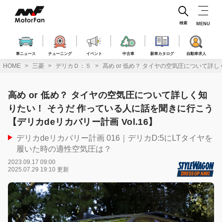
コ
ン
テ
検索
MENU
ン
ツ
へ
車ニュース
チューニング
イベント
中古車
新車カタログ
自動車求人
ス
HOME
三菱
デリカＤ：５
高め or 低め？ タイヤの空気圧について詳し
キ
ッ
プ
高め or 低め？ タイヤの空気圧について詳しく知
りたい！ そうだ 作っている人に話を聞きに行こう
【デリカdeリカバリー計画 Vol.16】
デリカdeリカバリー計画 016｜デリカD:5にLTタイヤを
履いた時の適性空気圧は？
2023.09.17 09:00
2025.07.29 19:10 更新