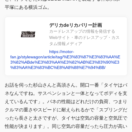
平塚にある横浜ゴム。
デリカdeリカバリー計画
カードレスアップの情報を発信する
Webサイト・車のドレスアップ・カス
タム情報メディア
https://motor-
fan.jp/stylewagon/article/tag/%E3%83%87%E3%83%AA%E
3%82%ABde%E3%83%AA%E3%82%AB%E3%83%90%E3
%83%AA%E3%83%BC%E8%A8%88%E7%94%BB/
お話を伺った杉山さんと高須さん。開口一番「タイヤはバ
ネなんですね。サスペンションと一体となってボディを支
えているんです」。バネの性能はどれだけの負荷、つまり
クルマの重さやスピードに耐えられるかで「スプリングだ
ったら長さと太さですが、タイヤは空気の容量と空気圧で
性能が決まります」。同じ空気の容量だったら圧力が高い