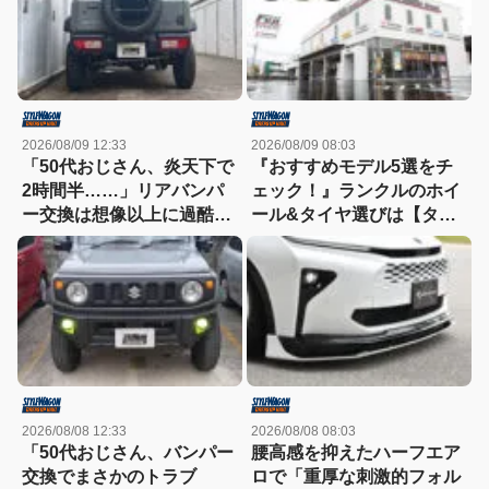
2026/08/09 12:33
2026/08/09 08:03
「50代おじさん、炎天下で
『おすすめモデル5選をチ
2時間半……」リアバンパ
ェック！』ランクルのホイ
ー交換は想像以上に過酷だ
ール&タイヤ選びは【タイ
った
ヤ&ホイール館フジ】にお
まかせ
2026/08/08 12:33
2026/08/08 08:03
「50代おじさん、バンパー
腰高感を抑えたハーフエア
交換でまさかのトラブ
ロで「重厚な刺激的フォル