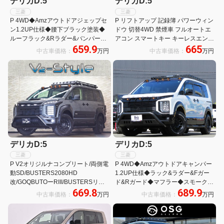
デリカD:5
デリカD:5
三菱
三菱
P 4WD◆Amzアウトドアジェップセ
P リフトアップ 記録簿 パワーウィン
ン1.2UP仕様◆腰下ブラック塗装◆
ドウ 切替4WD 禁煙車 フルオートエ
ルーフラック&Rラダー&バンパー
アコン スマートキー キーレスエント
659.9
665
G&Rガード◆BIGーX11型ナビ
リ 電動格納ドアミラー 1オーナー車
中古車価格：
万円
中古車価格：
万円
&ETC2.0◆ARBタープ◆デルタフォ
ースAW&BFATタイヤ
デリカD:5
デリカD:5
三菱
三菱
P V2オリジルナコンプリート/両側電
P 4WD◆Amzアウトドアキャンパー
動SD/BUSTERS2080HD
1.2UP仕様◆ラック&ラダー&Fガー
改/GOQBUTOーRIII/BUSTERSリア
ド&Rガード◆マフラー◆スモークテ
669.8
689.9
ラダー/MADLYS RMオーバーフェン
ール◆オバフェン◆BIGX11型ナビ&
中古車価格：
万円
中古車価格：
万円
ダー/MADLYSヘッドライトプロテク
アラビュー&ETC◆AW&BFタイヤ◆
ター
衝突軽減&レダクル