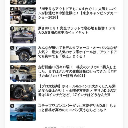
『街乗りもアウトドアもこの1台で！』人気ミニバ
ンが快適な車中泊仕様に！【東京キャンピングカー
ショー2026】
厚さ80ミリ！ 完全フラットで寝心地も抜群！ デリ
カD:5専用の車中泊ベッドキット
みんなが履いてるデルタフォース・オーバルはなぜ
人気？ 絶大人気のオフ系ホイールは、アウトドア
でも街中でも「映え」まくる！
走行距離18万キロ弱！ 格安のデリカD:5購入しま
した。まずはクルマの健康診断に行ってきた【 #デ
リカdeリカバリー計画 Vol.01】
【プロ太鼓判】ホイールを1インチ大きくしたら満
足度も爆上がり！＜金曜夕方更新＞ デリカD:5の定
番は16インチだけど、17インチはどうなんだ!!
ステップワゴンスパーダ vs. 三菱デリカD:5！ ちょ
っと価格が高めのミニバン買うならどっち？