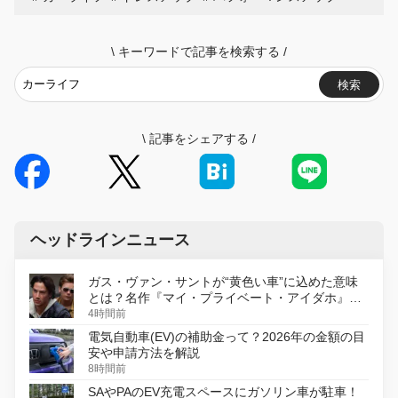
\
キーワードで記事を検索する
/
検索
\
記事をシェアする
/
ヘッドラインニュース
ガス・ヴァン・サントが“黄色い車”に込めた意味
とは？名作『マイ・プライベート・アイダホ』が
初のデジタルリマスター版で復活
4時間前
電気自動車(EV)の補助金って？2026年の金額の目
安や申請方法を解説
8時間前
SAやPAのEV充電スペースにガソリン車が駐車！