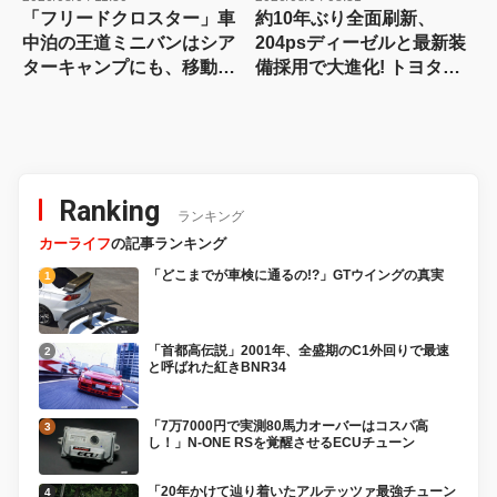
「フリードクロスター」車
約10年ぶり全面刷新、
中泊の王道ミニバンはシア
204psディーゼルと最新装
ターキャンプにも、移動オ
備採用で大進化! トヨタ新
フィスにも対応する
型『ハイラックス』を旧型
【Hondaキャンプ】
と徹底比較! 【新型ハイラ
ックス 徹底比較】
Ranking
ランキング
カーライフ
の記事ランキング
「どこまでが車検に通るの!?」GTウイングの真実
「首都高伝説」2001年、全盛期のC1外回りで最速
と呼ばれた紅きBNR34
「7万7000円で実測80馬力オーバーはコスパ高
し！」N-ONE RSを覚醒させるECUチューン
「20年かけて辿り着いたアルテッツァ最強チューン