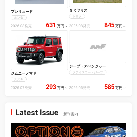
ＧＲヤリス
プレリュード
トヨタ
ホンダ
631
845
2026.08発売
万円
～
2026.08発売
万円
～
ジープ・アベンジャー
クライスラー・ジープ
ジムニーノマド
スズキ
293
585
2026.07発売
万円
～
2026.06発売
万円
～
Latest Issue
新刊案内