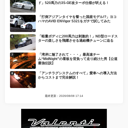
ド」520馬力の3S-GE改ターボ仕様が吠える！
「打倒アジアンタイヤを誓った国産モデル!?」ヨコ
ハマのAVID ENVigor S321をガチで試してみた
「軽量ボディに200馬力は刺激的！」ND型ロードス
ターの楽しさを飛躍させる過給機チューンに迫る
「湾岸に魅了されて・・・」最高速チー
ム“MidNight”の看板を背負って走り続けた男【公道
最強伝説】
「アンチラグシステムのすべて」愛車への導入方法
からコストまで完全解説！
最終更新：2026/08/08 17:14