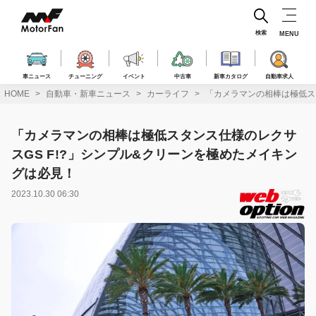
コ
ン
テ
検索
MENU
ン
ツ
へ
車ニュース
チューニング
イベント
中古車
新車カタログ
自動車求人
ス
HOME
自動車・新車ニュース
カーライフ
「カメラマンの相棒は極低ス
キ
ッ
プ
「カメラマンの相棒は極低スタンス仕様のレクサ
スGS F!?」シンプル&クリーンを極めたメイキン
グは必見！
2023.10.30 06:30