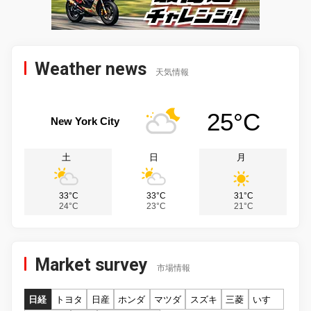
Weather news
天気情報
25°C
New York City
土
日
月
33°C
33°C
31°C
24°C
23°C
21°C
Market survey
市場情報
日経
トヨタ
日産
ホンダ
マツダ
スズキ
三菱
いすゞ