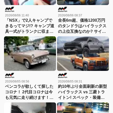
2026/08/06 11:40
2026/08/06 08:37
「NSX」で2人キャンプで
全長6m超、価格1200万円
きるってマジ!? キャンプ道
のタンドラはハイラックス
具一式がトランクに収まっ
の上位互換なのか? サイ
た！「シビックRS」なら
ズ・装備・走り・価格を徹
車中泊もできる【Hondaキ
底比較して分かった決定的
ャンプ】
な違い 【新型ハイラックス
徹底比較】
2026/08/05 08:56
2026/08/05 08:31
ベンコラが欲しくて探した
約10年ぶり全面刷新の新型
コロナ！ 2代目コロナは今
ハイラックス vs 三菱トラ
も元気に走り続けます！
イトン! スペック・装備・
【花見の里で感謝の集いや
価格を比較、勝った点/惜し
ります！】
い点を徹底検証! 【新型ハ