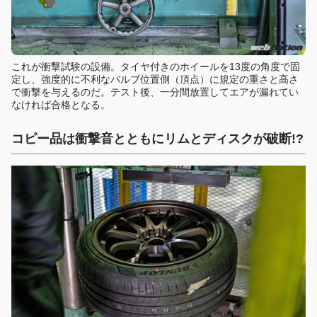
これが衝撃試験の設備。タイヤ付きのホイールを13度の角度で固
定し、強度的に不利なバルブ位置側（頂点）に規定の重さと高さ
で衝撃を与えるのだ。テスト後、一分間放置してエアが漏れてい
なければ合格となる。
コピー品は衝撃音とともにリムとディスクが破断!?