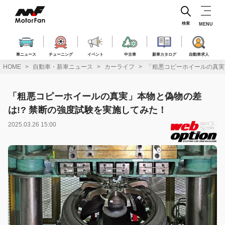
コ
ン
テ
検索
MENU
ン
ツ
へ
車ニュース
チューニング
イベント
中古車
新車カタログ
自動車求人
ス
HOME
自動車・新車ニュース
カーライフ
「粗悪コピーホイールの真実
キ
ッ
プ
「粗悪コピーホイールの真実」本物と偽物の差
は!? 禁断の強度試験を実施してみた！
2025.03.26 15:00