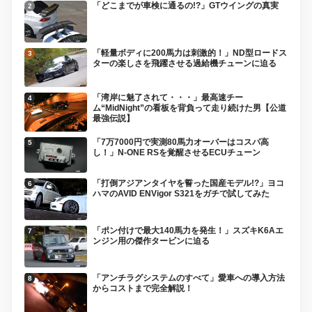
「どこまでが車検に通るの!?」GTウイングの真実
「軽量ボディに200馬力は刺激的！」ND型ロードス
ターの楽しさを飛躍させる過給機チューンに迫る
「湾岸に魅了されて・・・」最高速チー
ム“MidNight”の看板を背負って走り続けた男【公道
最強伝説】
「7万7000円で実測80馬力オーバーはコスパ高
し！」N-ONE RSを覚醒させるECUチューン
「打倒アジアンタイヤを誓った国産モデル!?」ヨコ
ハマのAVID ENVigor S321をガチで試してみた
「ポン付けで最大140馬力を発生！」スズキK6Aエ
ンジン用の傑作タービンに迫る
「アンチラグシステムのすべて」愛車への導入方法
からコストまで完全解説！