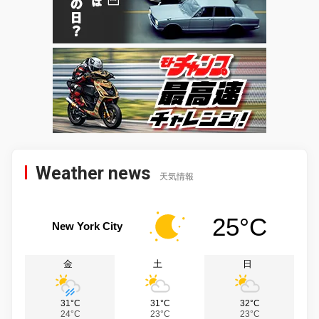
Weather news
天気情報
25°C
New York City
金
土
日
31°C
31°C
32°C
24°C
23°C
23°C