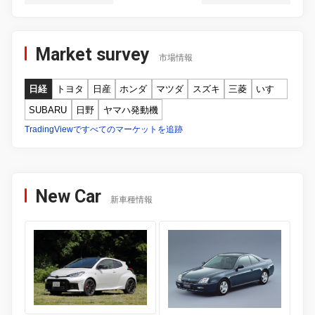
Market survey
市場情報
日経
トヨタ
日産
ホンダ
マツダ
スズキ
三菱
いすゞ
SUBARU
日野
ヤマハ発動機
TradingViewですべてのマーケットを追跡
New Car
新車種情報