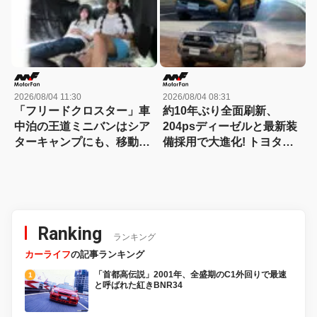
イラックス 徹底比較】
2026/08/04 11:30
2026/08/04 08:31
「フリードクロスター」車
約10年ぶり全面刷新、
中泊の王道ミニバンはシア
204psディーゼルと最新装
ターキャンプにも、移動オ
備採用で大進化! トヨタ新
フィスにも対応する
型『ハイラックス』を旧型
【Hondaキャンプ】
と徹底比較! 【新型ハイラ
ックス 徹底比較】
Ranking
ランキング
カーライフ
の記事ランキング
「首都高伝説」2001年、全盛期のC1外回りで最速
と呼ばれた紅きBNR34