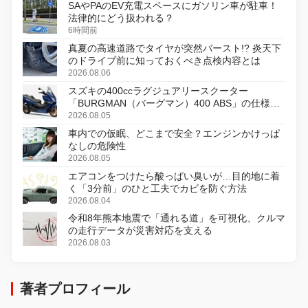
SAやPAのEV充電スペースにガソリン車が駐車！
法律的にどう扱われる？
6時間前
真夏の高速道路でタイヤが突然バースト!? 炎天下
のドライブ前に知っておくべき点検内容とは
2026.08.06
スズキの400ccラグジュアリースクーター
「BURGMAN（バーグマン）400 ABS」の仕様を
変更し、8月18日に発売
2026.08.05
車内での仮眠、どこまで安全？エンジンかけっぱ
なしの危険性
2026.08.05
エアコンをつけたら酸っぱい臭いが…目的地に着
く「3分前」のひと工夫でカビを防ぐ方法
2026.08.04
令和8年熊本地震で「通れる道」を可視化、クルマ
の走行データが災害対応を支える
2026.08.03
著者プロフィール