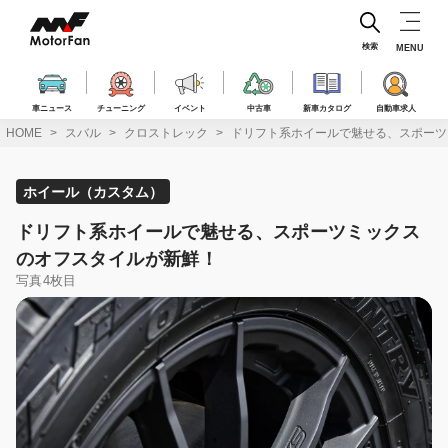
コ
ン
テ
検索
MENU
ン
ツ
へ
車ニュース
チューニング
イベント
中古車
新車カタログ
自動車求人
ス
HOME
スバル
クロストレック
ドリフト系ホイールで魅せる、スポーツ
キ
ッ
プ
ホイール（カスタム）
ドリフト系ホイールで魅せる、スポーツミックス
のオフスタイルが新鮮！
写真4枚目