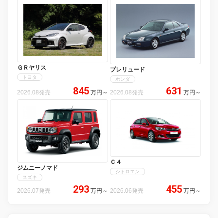
ＧＲヤリス
プレリュード
トヨタ
ホンダ
845
631
2026.08発売
万円
～
2026.08発売
万円
～
Ｃ４
ジムニーノマド
シトロエン
スズキ
293
455
2026.07発売
万円
～
2026.06発売
万円
～