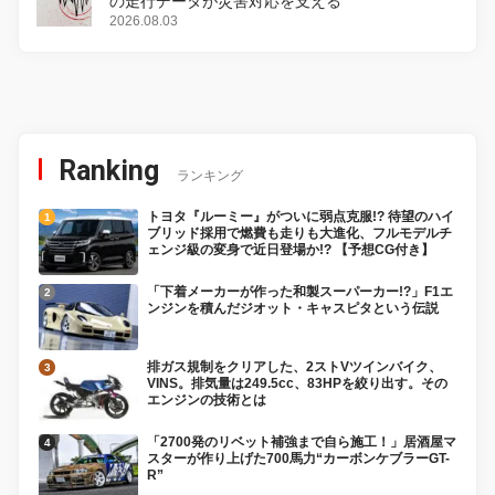
の走行データが災害対応を支える
2026.08.03
Ranking
ランキング
トヨタ『ルーミー』がついに弱点克服!? 待望のハイ
ブリッド採用で燃費も走りも大進化、フルモデルチ
ェンジ級の変身で近日登場か!? 【予想CG付き】
「下着メーカーが作った和製スーパーカー!?」F1エ
ンジンを積んだジオット・キャスピタという伝説
排ガス規制をクリアした、2ストVツインバイク、
VINS。排気量は249.5cc、83HPを絞り出す。その
エンジンの技術とは
「2700発のリベット補強まで自ら施工！」居酒屋マ
スターが作り上げた700馬力“カーボンケブラーGT-
R”