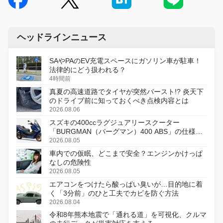
ヘッドラインニュース
SAやPAのEV充電スペースにガソリン車が駐車！
法律的にどう扱われる？
4時間前
真夏の高速道路でタイヤが突然バースト!? 炎天下
のドライブ前に知っておくべき点検内容とは
2026.08.06
スズキの400ccラグジュアリースクーター
「BURGMAN（バーグマン）400 ABS」の仕様を
変更し、8月18日に発売
2026.08.05
車内での仮眠、どこまで安全？エンジンかけっぱ
なしの危険性
2026.08.05
エアコンをつけたら酸っぱい臭いが…目的地に着
く「3分前」のひと工夫でカビを防ぐ方法
2026.08.04
令和8年熊本地震で「通れる道」を可視化、クルマ