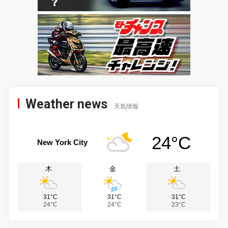
Weather news
天気情報
24°C
New York City
木
金
土
31°C
31°C
31°C
24°C
24°C
23°C