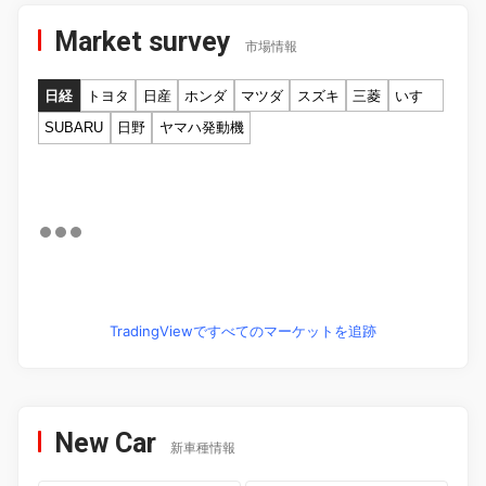
Market survey
市場情報
日経
トヨタ
日産
ホンダ
マツダ
スズキ
三菱
いすゞ
SUBARU
日野
ヤマハ発動機
TradingViewですべてのマーケットを追跡
New Car
新車種情報