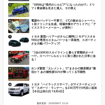
「GR86は“現代のシルビア”になったのか!?」ドリ
フト黄金期を生きた達人、その答え
電源やバッテリー不要で、-1℃の飲めるシャーベッ
ト状ドリンクを生成。現場作業やアウトドアに「ア
イススラリーメーカー」が便利！
トヨタ 新型ハリアーがさらに精悍に! モデリスタ＆
TRDが専用カスタムパーツを一斉発売、スポーティ
さを大幅パワーアップ!
「3台のDR30スカイラインと暮らす変態的オーナ
ー!?」スーパーシルエットに取り憑かれた日常に迫
る！
ホンダ新型「エレメント」で“まさかの観音開き”復
活か？ あの個性派SUVが帰ってくる可能性
トヨタ「ハイラックスサーフ」がマイナーチェンジ
で「スポーツ・ランナー」を230万円で3代目に追加
【今日は何の日？8月4日】
最終更新：2026/08/07 13:10