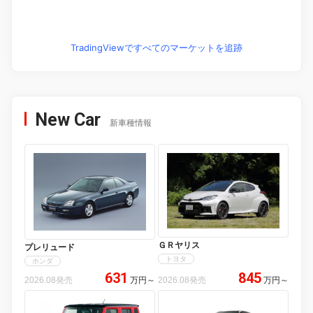
TradingViewですべてのマーケットを追跡
New Car
新車種情報
ＧＲヤリス
プレリュード
トヨタ
ホンダ
631
845
2026.08発売
万円
～
2026.08発売
万円
～