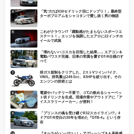
「気づけば430セドリック沼にドップリ！」最終型
ターボブロアムをシャコタンで愛し抜く男の物語
これがクラウン!?「躍動感がたまらないスポーツエ
ステート！」エッジを強調したエアロに22インチホ
イールで武装
「壊れないハコスカを目指した結果…」エアコン＆
電動パワステ完備、旧車の常識を覆すGT-R仕様のす
べて
排ガス規制をクリアした、2ストVツインバイク、
VINS。排気量は249.5cc、83HPを絞り出す。その
エンジンの技術とは
電源やバッテリー不要で、-1℃の飲めるシャーベッ
ト状ドリンクを生成。現場作業やアウトドアに「ア
イススラリーメーカー」が便利！
「プリンスの魂を受け継ぐR32スカイライン!?」4
ドアGT-R空白の30年を埋めた『GTB-4』という存
在
『オーラがハンパない！』アグレッシブさも高級感