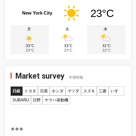
23°C
New York City
月
火
水
33°C
33°C
31°C
23°C
23°C
22°C
Market survey
市場情報
日経
トヨタ
日産
ホンダ
マツダ
スズキ
三菱
いすゞ
SUBARU
日野
ヤマハ発動機