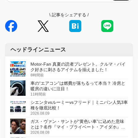
\
記事をシェアする
/
ヘッドラインニュース
Motor-Fan 真夏の読者プレゼント。クルマ・バイ
ク好きに刺さるアイテムを揃えました！
8時間前
車の“エアコン”は燃費が落ちるって本当？ 冷房と
暖房の違いに注目！
11時間前
シエンタvsルーミーvsフリード｜ミニバン人気3車
種を徹底比較！
2026.08.09
ガス・ヴァン・サントが“黄色い車”に込めた意味
とは？名作『マイ・プライベート・アイダホ』が
初のデジタルリマスター版で復活
2026.08.08