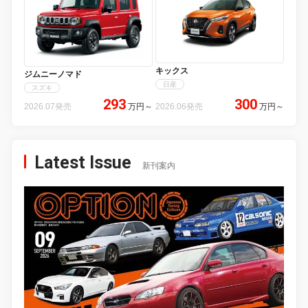
キックス
ジムニーノマド
日産
スズキ
293
300
2026.07発売
万円
～
2026.06発売
万円
～
Latest Issue
新刊案内