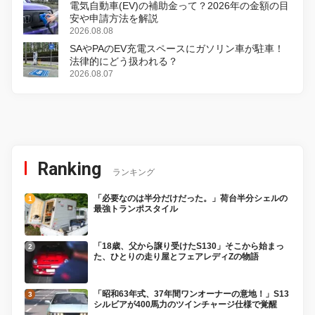
電気自動車(EV)の補助金って？2026年の金額の目
安や申請方法を解説
2026.08.08
SAやPAのEV充電スペースにガソリン車が駐車！
法律的にどう扱われる？
2026.08.07
Ranking
ランキング
「必要なのは半分だけだった。」荷台半分シェルの
最強トランポスタイル
「18歳、父から譲り受けたS130」そこから始まっ
た、ひとりの走り屋とフェアレディZの物語
「昭和63年式、37年間ワンオーナーの意地！」S13
シルビアが400馬力のツインチャージ仕様で覚醒