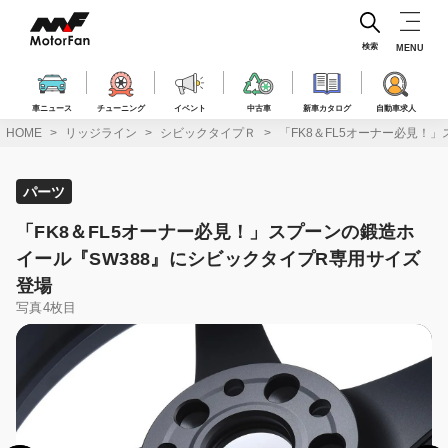
コ
ン
テ
検索
MENU
ン
ツ
へ
車ニュース
チューニング
イベント
中古車
新車カタログ
自動車求人
ス
HOME
リッジライン
シビックタイプＲ
「FK8＆FL5オーナー必見！
キ
ッ
プ
パーツ
「FK8＆FL5オーナー必見！」スプーンの鍛造ホ
イール『SW388』にシビックタイプR専用サイズ
登場
写真4枚目