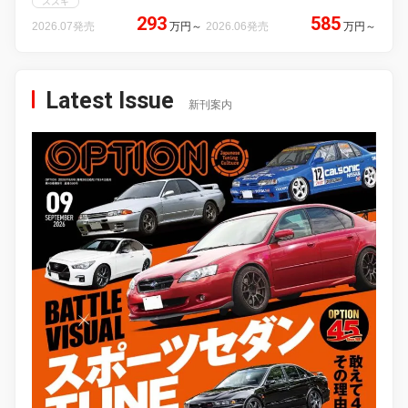
スズキ
293
585
2026.07発売
万円
～
2026.06発売
万円
～
Latest Issue
新刊案内