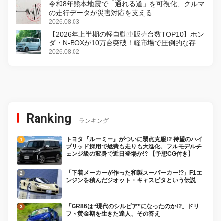
令和8年熊本地震で「通れる道」を可視化、クルマ
の走行データが災害対応を支える
2026.08.03
【2026年上半期の軽自動車販売台数TOP10】ホン
ダ・N-BOXが10万台突破！軽市場で圧倒的な存在
感
2026.08.02
Ranking
ランキング
トヨタ『ルーミー』がついに弱点克服!? 待望のハイ
ブリッド採用で燃費も走りも大進化、フルモデルチ
ェンジ級の変身で近日登場か!? 【予想CG付き】
「下着メーカーが作った和製スーパーカー!?」F1エ
ンジンを積んだジオット・キャスピタという伝説
「GR86は“現代のシルビア”になったのか!?」ドリ
フト黄金期を生きた達人、その答え