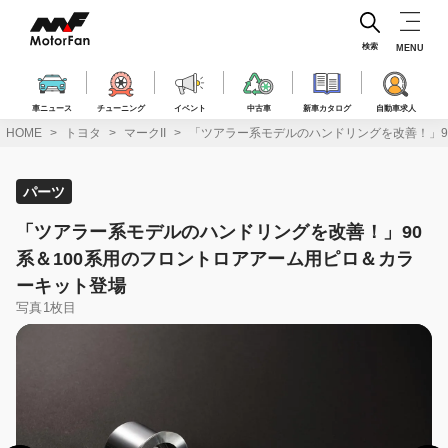
コ
ン
テ
検索
MENU
ン
ツ
へ
車ニュース
チューニング
イベント
中古車
新車カタログ
自動車求人
ス
HOME
トヨタ
マークII
「ツアラー系モデルのハンドリングを改善！」9
キ
ッ
プ
パーツ
「ツアラー系モデルのハンドリングを改善！」90
系＆100系用のフロントロアアーム用ピロ＆カラ
ーキット登場
写真1枚目