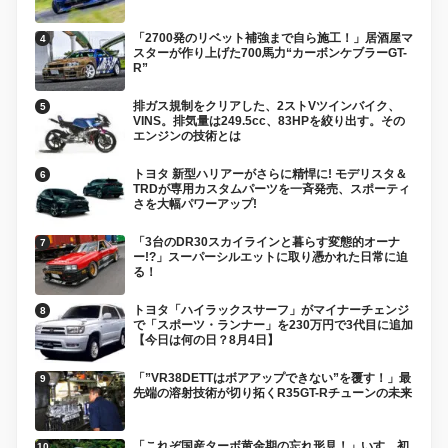
「2700発のリベット補強まで自ら施工！」居酒屋マ
スターが作り上げた700馬力“カーボンケブラーGT-
R”
排ガス規制をクリアした、2ストVツインバイク、
VINS。排気量は249.5cc、83HPを絞り出す。その
エンジンの技術とは
トヨタ 新型ハリアーがさらに精悍に! モデリスタ＆
TRDが専用カスタムパーツを一斉発売、スポーティ
さを大幅パワーアップ!
「3台のDR30スカイラインと暮らす変態的オーナ
ー!?」スーパーシルエットに取り憑かれた日常に迫
る！
トヨタ「ハイラックスサーフ」がマイナーチェンジ
で「スポーツ・ランナー」を230万円で3代目に追加
【今日は何の日？8月4日】
「”VR38DETTはボアアップできない”を覆す！」最
先端の溶射技術が切り拓くR35GT-Rチューンの未来
「これぞ国産ターボ黄金期の忘れ形見！」いすゞ初