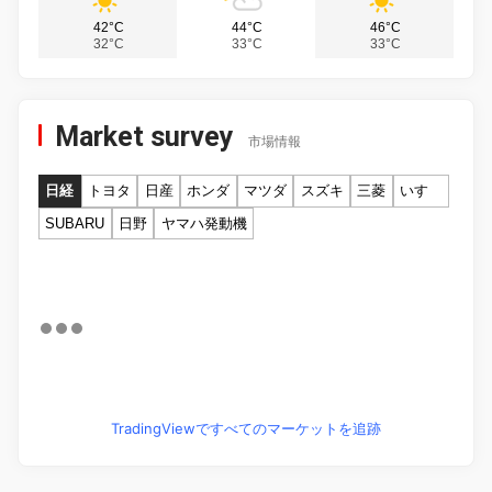
42°C
44°C
46°C
32°C
33°C
33°C
Market survey
市場情報
日経
トヨタ
日産
ホンダ
マツダ
スズキ
三菱
いすゞ
SUBARU
日野
ヤマハ発動機
TradingViewですべてのマーケットを追跡