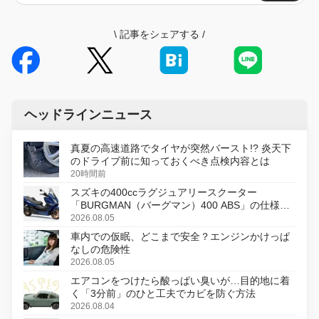
\
記事をシェアする
/
ヘッドラインニュース
真夏の高速道路でタイヤが突然バースト!? 炎天下
のドライブ前に知っておくべき点検内容とは
20時間前
スズキの400ccラグジュアリースクーター
「BURGMAN（バーグマン）400 ABS」の仕様を
変更し、8月18日に発売
2026.08.05
車内での仮眠、どこまで安全？エンジンかけっぱ
なしの危険性
2026.08.05
エアコンをつけたら酸っぱい臭いが…目的地に着
く「3分前」のひと工夫でカビを防ぐ方法
2026.08.04