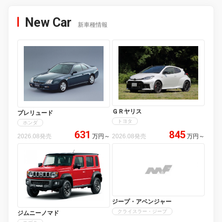
New Car
新車種情報
ＧＲヤリス
プレリュード
トヨタ
ホンダ
631
845
2026.08発売
万円
～
2026.08発売
万円
～
ジープ・アベンジャー
クライスラー・ジープ
ジムニーノマド