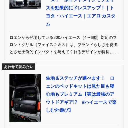
スを効果的にドレスアップ！｜ト
ヨタ・ハイエース｜エアロ カスタ
ム
ロエンから登場している200ハイエース（4〜6型）対応のフ
ロントグリル（フェイス２＆３）は、ブランドらしさを彷彿
とさせ圧倒的インパクトを与えてくれるデザインが特長。純
正に被せるという手軽さも美点で、ボンネットフードとあわ
せることでフェイスの印象はより高まる。シーケンシャルウ
あわせて読みたい
インカー付きルーフスポイラーも、リアの印象を底上げする
生地＆ステッチが選べます！ ロ
注目アイテムだ。
ェンのベッドキットは見た目も寝
心地もプレミアム【実は最強のア
ウトドアギア!? #ハイエースで楽
しむ外遊び】