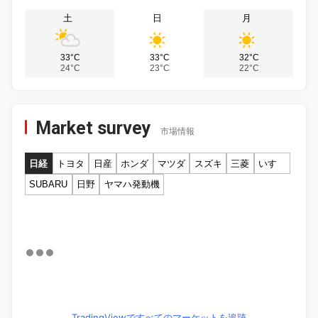
土
日
月
33°C
33°C
32°C
24°C
23°C
22°C
Market survey
市場情報
日経
トヨタ
日産
ホンダ
マツダ
スズキ
三菱
いすゞ
SUBARU
日野
ヤマハ発動機
TradingViewですべてのマーケットを追跡