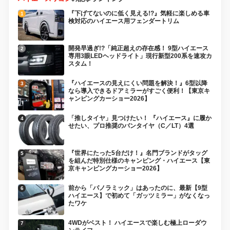
『下げてないのに低く見える!?』気軽に楽しめる車
検対応のハイエース用フェンダートリム
開発早過ぎ!?「純正超えの存在感！ 9型ハイエース
専用3眼LEDヘッドライト」現行新型200系を速攻カ
スタム！
『ハイエースの見えにくい問題を解決！』6型以降
なら導入できるドアミラーがすごく便利！【東京キ
ャンピングカーショー2026】
「推しタイヤ」見つけたい！ 『ハイエース』に履か
せたい、プロ推奨のバンタイヤ（C／LT）4選
『世界にたった5台だけ！』名門ブランドがタッグ
を組んだ特別仕様のキャンピング・ハイエース【東
京キャンピングカーショー2026】
前から「パノラミック」はあったのに、最新【9型
ハイエース】で初めて「ガッツミラー」がなくなっ
たワケ
4WDがベスト！ ハイエースで楽しむ極上ローダウ