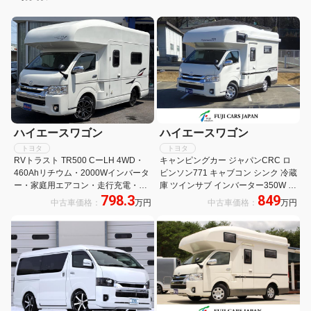
ハイエースワゴン
ハイエースワゴン
トヨタ
トヨタ
RVトラスト TR500 CーLH 4WD・
キャンピングカー ジャパンCRC ロ
460Ahリチウム・2000Wインバータ
ビンソン771 キャブコン シンク 冷蔵
ー・家庭用エアコン・走行充電・外
庫 ツインサブ インバーター350W べ
798.3
849
部充電・シンク・レンジ・45L冷蔵
バスト製FFヒーター 液晶テレビ マ
中古車価格：
万円
中古車価格：
万円
庫・後席TV・FFヒーター・遮光スク
ックスファン ナビ バックカメラ
リーン・マルチルーム・フルセグナ
ETC 常時モニター サイドオーニング
ビ・デジタルミラー
地デジチューナー