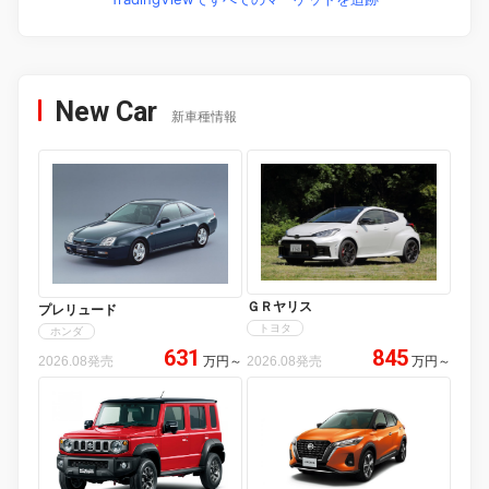
New Car
新車種情報
ＧＲヤリス
プレリュード
トヨタ
ホンダ
631
845
2026.08発売
万円
～
2026.08発売
万円
～