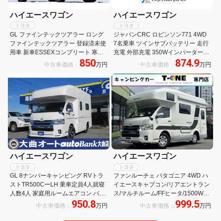
ハイエースワゴン
ハイエースワゴン
トヨタ
トヨタ
GL ファインテックツアラー ロング
ジャパンCRC ロビンソン771 4WD
ファインテックツアラー 登録済未使
7名乗車 ツインサブバッテリー 走行
用車 新車ESSEXコンプリート 寒冷
充電 外部充電 350Wインバーター
850
874.9
地仕様 パノラミックビュー 両側パワ
FFヒーター 冷蔵庫 TV マックスファ
中古車価格：
万円
中古車価格：
万円
スラ パワーバックドア 運助イージー
ン サイドオーニング メモリーナビ
クローズ ESSEXエアロ 玄武ローダ
バックカメラ キャンピングカー
ウン
ハイエースワゴン
ハイエースワゴン
トヨタ
トヨタ
GL 8ナンバーキャンピング RVトラ
ファンルーチェ パタゴニア 4WD ハ
ストTR500CーLH 乗車定員4人就寝
イエースキャブコン/リアエントラン
人数4人 家庭用ルームエアコン バン
ス/マルチルーム/FFヒータ/1500Wイ
950.8
999.5
クベッド ソファー ベッド テーブル
ンバータ/ツインサブBT/MAXFAN/サ
中古車価格：
万円
中古車価格：
万円
シンク 給排水タンク シューズBOX
イドオーニング/リアTV/UIビークル
傘立て 禁煙車
ショックアブソーバー・スタビライ