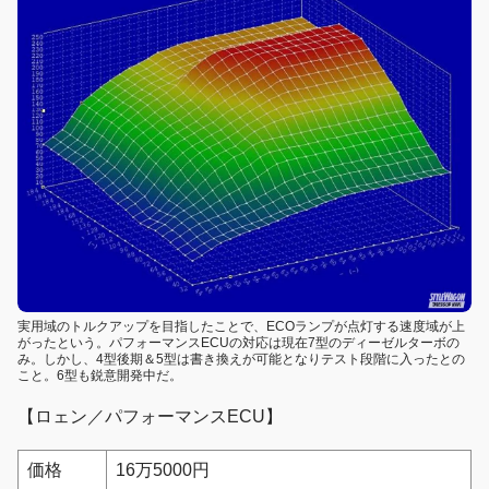
実用域のトルクアップを目指したことで、ECOランプが点灯する速度域が上
がったという。パフォーマンスECUの対応は現在7型のディーゼルターボの
み。しかし、4型後期＆5型は書き換えが可能となりテスト段階に入ったとの
こと。6型も鋭意開発中だ。
【ロェン／パフォーマンスECU】
価格
16万5000円