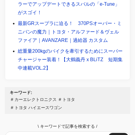
ラーでアップデートできるスバルの「e-Tune」
がスゴイ！
最新GRスープラに迫る！ 370PSオーバー・ミ
ニバンの魔力｜トヨタ・アルファード＆ヴェル
ファイア｜AVANZARE｜過給器 カスタム
総重量200kgのバイクを牽引するためにスーパー
チャージャー装着！【大鶴義丹 x BLiTZ 短期集
中連載VOL.2】
キーワード:
カーエレクトロニクス
トヨタ
トヨタ ハイエースワゴン
\
キーワードで記事を検索する
/