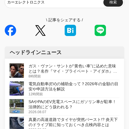
検索
\
記事をシェアする
/
ヘッドラインニュース
ガス・ヴァン・サントが“黄色い車”に込めた意味
とは？名作『マイ・プライベート・アイダホ』が
初のデジタルリマスター版で復活
8時間前
電気自動車(EV)の補助金って？2026年の金額の目
安や申請方法を解説
12時間前
SAやPAのEV充電スペースにガソリン車が駐車！
法律的にどう扱われる？
2026.08.07
真夏の高速道路でタイヤが突然バースト!? 炎天下
のドライブ前に知っておくべき点検内容とは