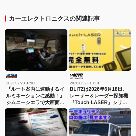
カーエレクトロニクスの関連記事
2026/07/23 07:03
2026/06/26 18:10
『ルート案内に連動するイ
BLITZは2026年6月18日、
ルミネーションに感動！』
レーザー＆レーダー探知機
ジムニーシエラで大画面デ
『Touch-LASER』シリー
ィスプレイオーディオの実
ズ全機種に対応の最新2026
力をチェック！
年6月版GPSデータを無料
配信開始