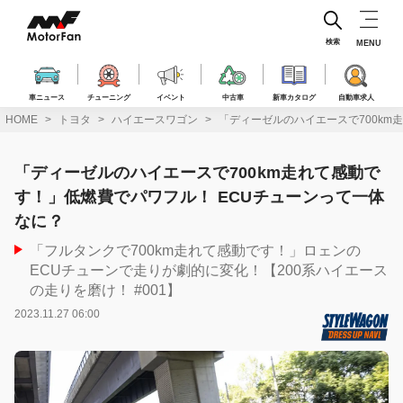
コ
ン
テ
検索
MENU
ン
ツ
へ
車ニュース
チューニング
イベント
中古車
新車カタログ
自動車求人
ス
HOME
トヨタ
ハイエースワゴン
「ディーゼルのハイエースで700km
キ
ッ
プ
「ディーゼルのハイエースで700km走れて感動で
す！」低燃費でパワフル！ ECUチューンって一体
なに？
「フルタンクで700km走れて感動です！」ロェンの
ECUチューンで走りが劇的に変化！【200系ハイエース
の走りを磨け！ #001】
2023.11.27 06:00