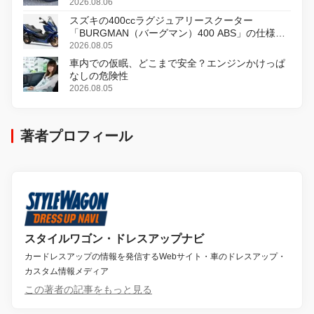
2026.08.06
スズキの400ccラグジュアリースクーター
「BURGMAN（バーグマン）400 ABS」の仕様を
変更し、8月18日に発売
2026.08.05
車内での仮眠、どこまで安全？エンジンかけっぱ
なしの危険性
2026.08.05
著者プロフィール
スタイルワゴン・ドレスアップナビ
カードレスアップの情報を発信するWebサイト・車のドレスアップ・
カスタム情報メディア
この著者の記事をもっと見る