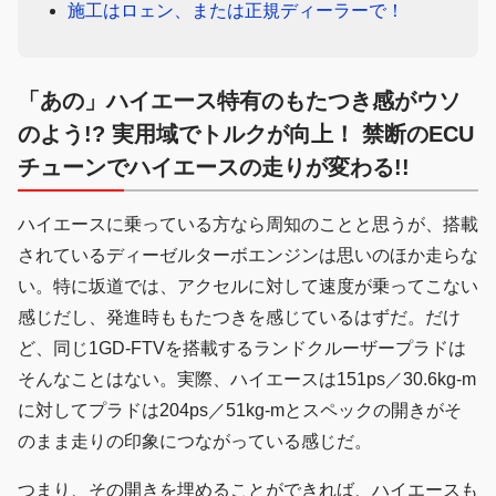
施工はロェン、または正規ディーラーで！
「あの」ハイエース特有のもたつき感がウソ
のよう!? 実用域でトルクが向上！ 禁断のECU
チューンでハイエースの走りが変わる!!
ハイエースに乗っている方なら周知のことと思うが、搭載
されているディーゼルターボエンジンは思いのほか走らな
い。特に坂道では、アクセルに対して速度が乗ってこない
感じだし、発進時ももたつきを感じているはずだ。だけ
ど、同じ1GD-FTVを搭載するランドクルーザープラドは
そんなことはない。実際、ハイエースは151ps／30.6kg-m
に対してプラドは204ps／51kg-mとスペックの開きがそ
のまま走りの印象につながっている感じだ。
つまり、その開きを埋めることができれば、ハイエースも