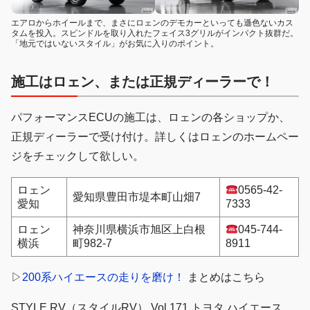
エアロからホイールまで、まさにロェンのデモカーといっても遜色ないカス
タムを投入。スピンドルを取り入れたフェイス3グリルがインパクト抜群だ。
「地元ではいないスタイル」がお気に入りのポイント。
施工はロェン、または正規ディーラーで！
パフォーマンスECUの施工は、ロェンの各ショップか、
正規ディーラーで受け付け。詳しくはロェンのホームペー
ジをチェックして欲しい。
ロェン
0565-42-
愛知県豊田市堤本町山畑7
愛知
7333
ロェン
神奈川県横浜市旭区上白根
045-744-
横浜
町982-7
8911
▷
200系ハイエースの走りを磨け！
まとめはこちら
STYLE RV（スタイルRV） Vol.171 トヨタ ハイエース