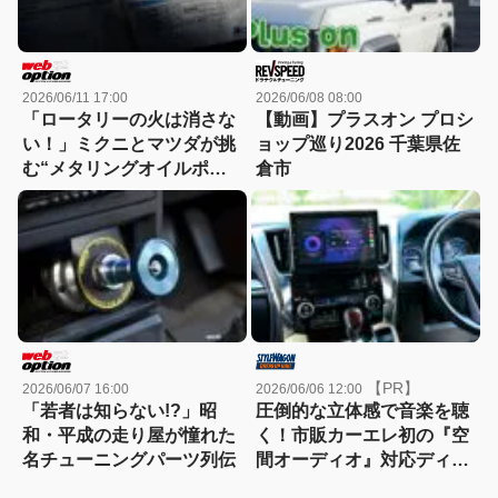
2026/06/11 17:00
2026/06/08 08:00
「ロータリーの火は消さな
【動画】プラスオン プロシ
い！」ミクニとマツダが挑
ョップ巡り2026 千葉県佐
む“メタリングオイルポン
倉市
プ復活計画”の全貌
【PR】
2026/06/07 16:00
2026/06/06 12:00
「若者は知らない!?」昭
圧倒的な立体感で音楽を聴
和・平成の走り屋が憧れた
く！市販カーエレ初の『空
名チューニングパーツ列伝
間オーディオ』対応ディス
プレイオーディオがすごか