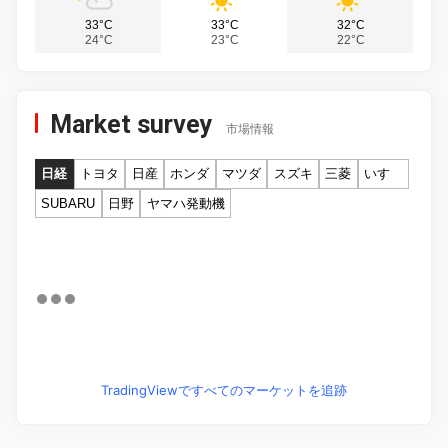
33°C
33°C
32°C
24°C
23°C
22°C
Market survey
市場情報
日経
トヨタ
日産
ホンダ
マツダ
スズキ
三菱
いすゞ
SUBARU
日野
ヤマハ発動機
TradingViewですべてのマーケットを追跡