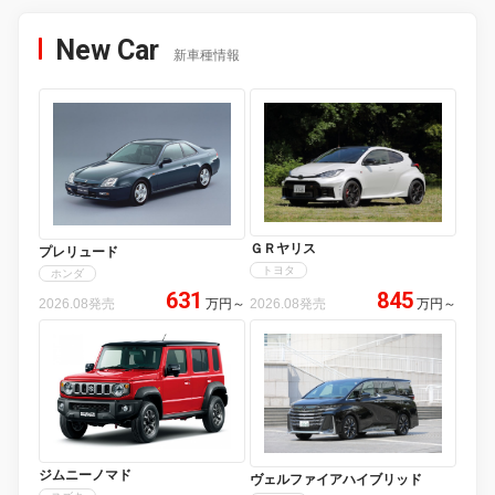
New Car
新車種情報
ＧＲヤリス
プレリュード
トヨタ
ホンダ
631
845
2026.08発売
万円
～
2026.08発売
万円
～
ジムニーノマド
ヴェルファイアハイブリッド