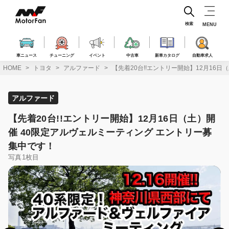
コ
ン
テ
検索
MENU
ン
ツ
へ
車ニュース
チューニング
イベント
中古車
新車カタログ
自動車求人
ス
HOME
トヨタ
アルファード
【先着20台!!エントリー開始】12月16
キ
ッ
プ
アルファード
【先着20台!!エントリー開始】12月16日（土）開
催 40限定アルヴェルミーティング エントリー募
集中です！
写真1枚目