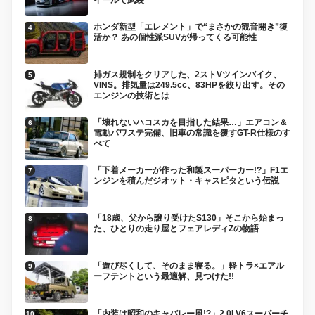
ホンダ新型「エレメント」で“まさかの観音開き”復
活か？ あの個性派SUVが帰ってくる可能性
排ガス規制をクリアした、2ストVツインバイク、
VINS。排気量は249.5cc、83HPを絞り出す。その
エンジンの技術とは
「壊れないハコスカを目指した結果…」エアコン＆
電動パワステ完備、旧車の常識を覆すGT-R仕様のす
べて
「下着メーカーが作った和製スーパーカー!?」F1エ
ンジンを積んだジオット・キャスピタという伝説
「18歳、父から譲り受けたS130」そこから始まっ
た、ひとりの走り屋とフェアレディZの物語
「遊び尽くして、そのまま寝る。」軽トラ×エアル
ーフテントという最適解、見つけた!!
「内装は昭和のキャバレー風!?」2.0LV6スーパーチ