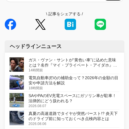
\
記事をシェアする
/
ヘッドラインニュース
ガス・ヴァン・サントが“黄色い車”に込めた意味
とは？名作『マイ・プライベート・アイダホ』が
初のデジタルリマスター版で復活
14時間前
電気自動車(EV)の補助金って？2026年の金額の目
安や申請方法を解説
18時間前
SAやPAのEV充電スペースにガソリン車が駐車！
法律的にどう扱われる？
2026.08.07
真夏の高速道路でタイヤが突然バースト!? 炎天下
のドライブ前に知っておくべき点検内容とは
2026.08.06