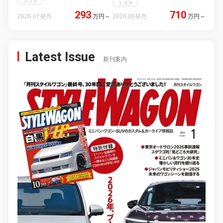
スズキ
トヨタ
293
710
2026.07発売
万円
～
2026.06発売
万円
～
Latest Issue
新刊案内