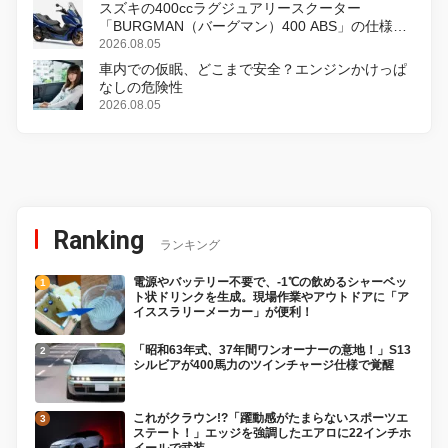
スズキの400ccラグジュアリースクーター
「BURGMAN（バーグマン）400 ABS」の仕様を
変更し、8月18日に発売
2026.08.05
車内での仮眠、どこまで安全？エンジンかけっぱ
なしの危険性
2026.08.05
Ranking
ランキング
電源やバッテリー不要で、-1℃の飲めるシャーベッ
ト状ドリンクを生成。現場作業やアウトドアに「ア
イススラリーメーカー」が便利！
「昭和63年式、37年間ワンオーナーの意地！」S13
シルビアが400馬力のツインチャージ仕様で覚醒
これがクラウン!?「躍動感がたまらないスポーツエ
ステート！」エッジを強調したエアロに22インチホ
イールで武装