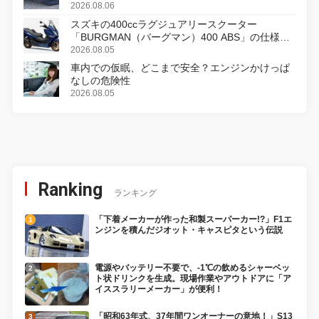
2026.08.06
スズキの400ccラグジュアリースクーター
「BURGMAN（バーグマン）400 ABS」の仕様を
変更し、8月18日に発売
2026.08.05
車内での仮眠、どこまで安全？エンジンかけっぱ
なしの危険性
2026.08.05
Ranking
ランキング
「下着メーカーが作った和製スーパーカー!?」F1エ
ンジンを積んだジオット・キャスピタという伝説
電源やバッテリー不要で、-1℃の飲めるシャーベッ
ト状ドリンクを生成。現場作業やアウトドアに「ア
イススラリーメーカー」が便利！
「昭和63年式、37年間ワンオーナーの意地！」S13