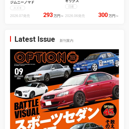
キックス
ジムニーノマド
日産
スズキ
293
300
2026.07発売
万円
～
2026.06発売
万円
～
Latest Issue
新刊案内