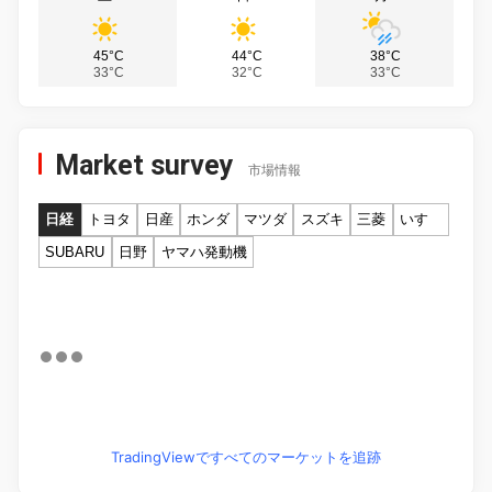
45°C
44°C
38°C
33°C
32°C
33°C
Market survey
市場情報
日経
トヨタ
日産
ホンダ
マツダ
スズキ
三菱
いすゞ
SUBARU
日野
ヤマハ発動機
TradingViewですべてのマーケットを追跡