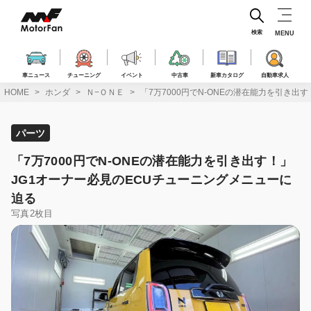
コ
ン
テ
検索
MENU
ン
ツ
へ
車ニュース
チューニング
イベント
中古車
新車カタログ
自動車求人
ス
HOME
ホンダ
Ｎ−ＯＮＥ
「7万7000円でN-ONEの潜在能力を引き出
キ
ッ
プ
パーツ
「7万7000円でN-ONEの潜在能力を引き出す！」
JG1オーナー必見のECUチューニングメニューに
迫る
写真2枚目