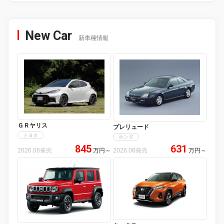
New Car
新車種情報
ＧＲヤリス
プレリュード
トヨタ
ホンダ
845
631
2026.08発売
万円
～
2026.08発売
万円
～