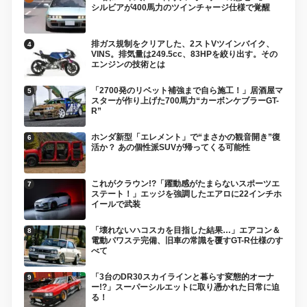
シルビアが400馬力のツインチャージ仕様で覚醒
排ガス規制をクリアした、2ストVツインバイク、
VINS。排気量は249.5cc、83HPを絞り出す。その
エンジンの技術とは
「2700発のリベット補強まで自ら施工！」居酒屋マ
スターが作り上げた700馬力“カーボンケブラーGT-
R”
ホンダ新型「エレメント」で“まさかの観音開き”復
活か？ あの個性派SUVが帰ってくる可能性
これがクラウン!?「躍動感がたまらないスポーツエ
ステート！」エッジを強調したエアロに22インチホ
イールで武装
「壊れないハコスカを目指した結果…」エアコン＆
電動パワステ完備、旧車の常識を覆すGT-R仕様のす
べて
「3台のDR30スカイラインと暮らす変態的オーナ
ー!?」スーパーシルエットに取り憑かれた日常に迫
る！