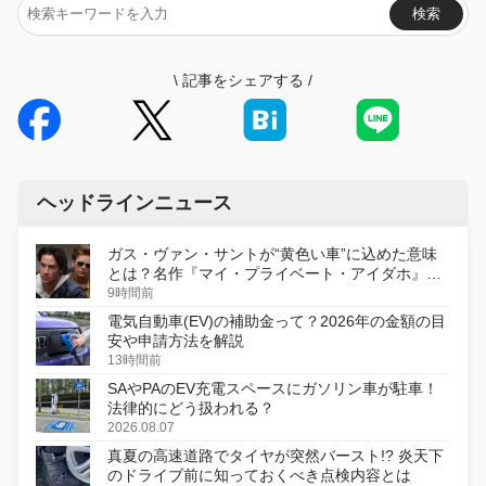
検索
\
記事をシェアする
/
ヘッドラインニュース
ガス・ヴァン・サントが“黄色い車”に込めた意味
とは？名作『マイ・プライベート・アイダホ』が
初のデジタルリマスター版で復活
9時間前
電気自動車(EV)の補助金って？2026年の金額の目
安や申請方法を解説
13時間前
SAやPAのEV充電スペースにガソリン車が駐車！
法律的にどう扱われる？
2026.08.07
真夏の高速道路でタイヤが突然バースト!? 炎天下
のドライブ前に知っておくべき点検内容とは