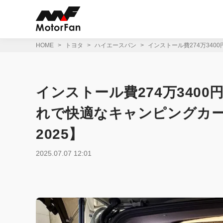
コ
ン
テ
ン
ツ
HOME
トヨタ
ハイエースバン
インストール費274万34
へ
ス
キ
ッ
インストール費274万340
プ
れで快適なキャンピングカ
2025】
2025.07.07 12:01