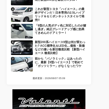
これが新型トヨタ「ハイエース」の最
終デザインだ！日本専用の2.5Lハイブ
リッド＆セミボンネットスタイルで発
売!!
「9型の人気ボディ色に対応したのが嬉
し過ぎ」純正グレードアップ感に効果
てきめんのドアミラー！
新型200系ハイエース9型は何が変わっ
た? ACC標準化＆LED化…価格・装備
などの違いを新旧徹底比較 【新型ハイ
エース 徹底比較】
前から「パノラミック」はあったの
に、最新【9型ハイエース】で初めて
「ガッツミラー」がなくなったワケ
最終更新：2026/08/07 05:09