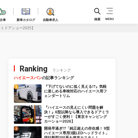
検索
MENU
古車
新車カタログ
自動車求人
トドアショー2025】
Ranking
ランキング
ハイエースバン
の記事ランキング
『下げてないのに低く見える!?』気軽
に楽しめる車検対応のハイエース用フ
ェンダートリム
『ハイエースの見えにくい問題を解
決！』6型以降なら導入できるドアミラ
ーがすごく便利！【東京キャンピング
カーショー2026】
開発早過ぎ!?「純正超えの存在感！ 9型
ハイエース専用3眼LEDヘッドライト」
現行新型200系を速攻カスタム！