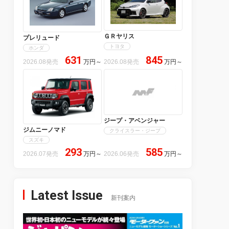
ＧＲヤリス
プレリュード
トヨタ
ホンダ
631
845
2026.08発売
万円
～
2026.08発売
万円
～
ジープ・アベンジャー
ジムニーノマド
クライスラー・ジープ
スズキ
293
585
2026.07発売
万円
～
2026.06発売
万円
～
Latest Issue
新刊案内