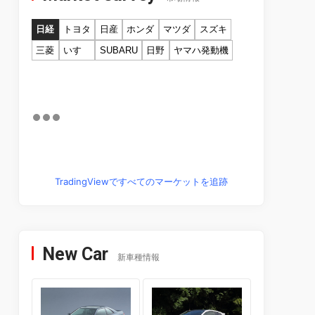
日経
トヨタ
日産
ホンダ
マツダ
スズキ
三菱
いすゞ
SUBARU
日野
ヤマハ発動機
TradingViewですべてのマーケットを追跡
New Car
新車種情報