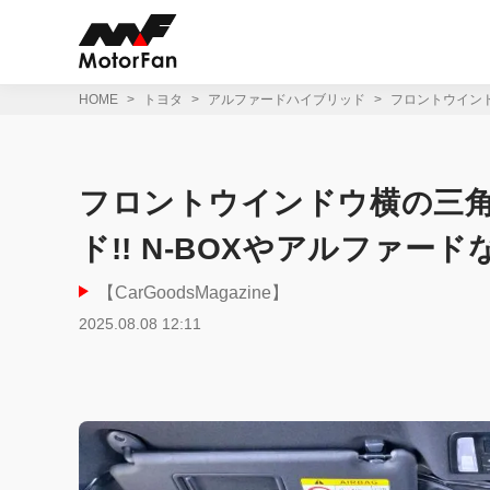
コ
ン
テ
ン
ツ
HOME
トヨタ
アルファードハイブリッド
フロントウインド
へ
ス
キ
ッ
フロントウインドウ横の三
プ
ド!! N-BOXやアルファ
【CarGoodsMagazine】
2025.08.08 12:11