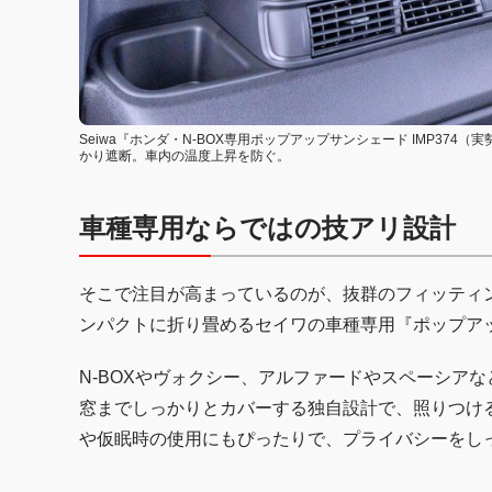
Seiwa『ホンダ・N-BOX専用ポップアップサンシェード IMP37
かり遮断。車内の温度上昇を防ぐ。
車種専用ならではの技アリ設計
そこで注目が高まっているのが、抜群のフィッティ
ンパクトに折り畳めるセイワの車種専用『ポップア
N-BOXやヴォクシー、アルファードやスペーシア
窓までしっかりとカバーする独自設計で、照りつけ
や仮眠時の使用にもぴったりで、プライバシーをし