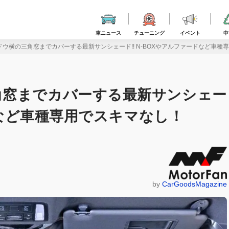
車ニュース
チューニング
イベント
中
ウ横の三角窓までカバーする最新サンシェード!! N-BOXやアルファードなど車種
角窓までカバーする最新サンシェー
ードなど車種専用でスキマなし！
by
CarGoodsMagazine