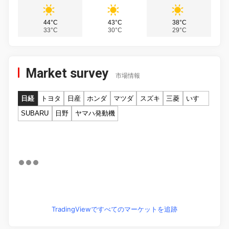
44°C
43°C
38°C
33°C
30°C
29°C
Market survey
市場情報
日経
トヨタ
日産
ホンダ
マツダ
スズキ
三菱
いすゞ
SUBARU
日野
ヤマハ発動機
TradingViewですべてのマーケットを追跡