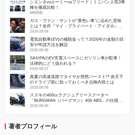
シエンタvsルーミーvsフリード｜ミニバン人気3車
種を徹底比較！
8時間前
ガス・ヴァン・サントが“黄色い車”に込めた意味
とは？名作『マイ・プライベート・アイダホ』が
初のデジタルリマスター版で復活
2026.08.08
電気自動車(EV)の補助金って？2026年の金額の目
安や申請方法を解説
2026.08.08
SAやPAのEV充電スペースにガソリン車が駐車！
法律的にどう扱われる？
2026.08.07
真夏の高速道路でタイヤが突然バースト!? 炎天下
のドライブ前に知っておくべき点検内容とは
2026.08.06
スズキの400ccラグジュアリースクーター
「BURGMAN（バーグマン）400 ABS」の仕様を
変更し、8月18日に発売
2026.08.05
著者プロフィール