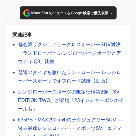
マイバッハブランドを展開している。そんなメルセデス・マ
イバッハには、SUVモデルが存在し、ガソリンエンジン車の
→
Motor Fan のニュースをGoogle検索で優先表示
「GLS」と完全電動車の「EQS」がラインナップされる。同
じブランドのSUVでもエンジン車と電動車ではどう違うの
か、スペックで比較してみよう。
関連記事
都会派ラグジュアリークロスオーバーSUV対決
「ランドローバー レンジローバースポーツとア
ウディ Q8」比較
普通のタイヤを履いたランドローバー レンジロ
ーバースポーツでオフロード試乗【動画】
レンジローバースポーツの限定仕様第2弾「SV
EDITION TWO」が登場「23インチカーボンホイ
ールも」
635PS・MAX290km/hのラグジュアリーSUV──
過去最速レンジローバー・スポーツSV「エディ