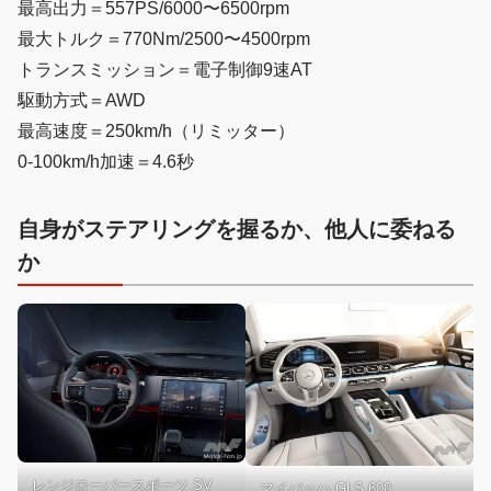
最高出力＝557PS/6000〜6500rpm
最大トルク＝770Nm/2500〜4500rpm
トランスミッション＝電子制御9速AT
駆動方式＝AWD
最高速度＝250km/h（リミッター）
0-100km/h加速＝4.6秒
自身がステアリングを握るか、他人に委ねる
か
レンジローバースポーツ SV
マイバッハ GLS 600