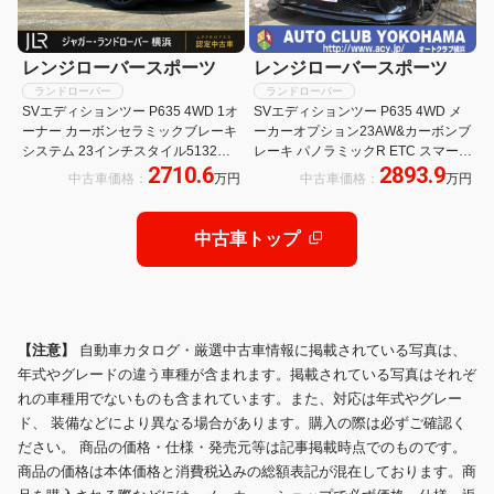
レンジローバースポーツ
レンジローバースポーツ
ランドローバー
ランドローバー
SVエディションツー P635 4WD 1オ
SVエディションツー P635 4WD メ
ーナー カーボンセラミックブレーキ
ーカーオプション23AW&カーボンブ
システム 23インチスタイル5132カ
レーキ パノラミックR ETC スマート
2710.6
2893.9
ーボンファイバーホイール スライデ
キー 禁煙車 ワンオーナー レーンア
中古車価格：
万円
中古車価格：
万円
ィングパノラミックルーフ フロント
シスト LEDヘッドランプ クリアラン
センターコンソール急速クーラーボ
スソナー サンルーフ 革シート
ックス
中古車トップ
【注意】
自動車カタログ・厳選中古車情報に掲載されている写真は、
年式やグレードの違う車種が含まれます。掲載されている写真はそれぞ
れの車種用でないものも含まれています。また、対応は年式やグレー
ド、 装備などにより異なる場合があります。購入の際は必ずご確認く
ださい。 商品の価格・仕様・発売元等は記事掲載時点でのものです。
商品の価格は本体価格と消費税込みの総額表記が混在しております。商