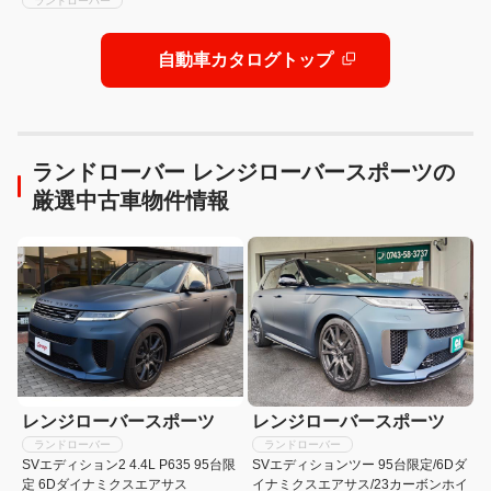
ランドローバー
自動車カタログトップ
ランドローバー レンジローバースポーツの
厳選中古車物件情報
レンジローバースポーツ
レンジローバースポーツ
ランドローバー
ランドローバー
SVエディション2 4.4L P635 95台限
SVエディションツー 95台限定/6Dダ
定 6Dダイナミクスエアサス
イナミクスエアサス/23カーボンホイ