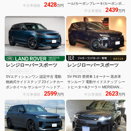
2428
ール/カーボンブレーキ/カーボンボン
中古車価格：
万円
2439
ネット/Body&Soulシート/カーボン
中古車価格：
万円
シートバック/MERIDIANシグネチャ
ー/ストーマーハンドリングP
レンジローバースポーツ
レンジローバースポーツ
ランドローバー
ランドローバー
SVエディションワン 認定中古 電動
SV P635 禁煙車 1オーナー 黒赤革
格納式サイドステップ 23インチカー
サンルーフ 電動サイドステップ シー
ボンホイール サンルーフ ヘッドアッ
トヒーター&クーラー MERIDIANシ
2599
2623
プディスプレイ MERIDIANシグネチ
グネチャー ヘッドアップディスプレ
中古車価格：
万円
中古車価格：
万円
ャーサウンド シートマッサージ アン
イ ボディ&ソウルシート 23インチ
ビエントライト デジタルルームミラ
AW シートマッサージ
ー