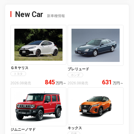
New Car
新車種情報
ＧＲヤリス
プレリュード
トヨタ
ホンダ
845
631
2026.08発売
万円
～
2026.08発売
万円
～
キックス
ジムニーノマド
日産