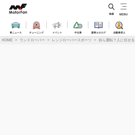
コ
ン
テ
検索
MENU
ン
ツ
へ
車ニュース
チューニング
イベント
中古車
新車カタログ
自動車求人
ス
HOME
ランドローバー
レンジローバースポーツ
自ら運転？人に任せる
キ
ッ
プ