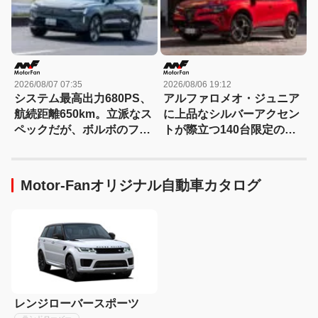
2026/08/07 07:35
2026/08/06 19:12
システム最高出力680PS、
アルファロメオ・ジュニア
航続距離650km。立派なス
に上品なシルバーアクセン
ペックだが、ボルボのフラ
トが際立つ140台限定の
ッグシップSUVの本当の魅
「スポルト スペチアーレ」
力は数字以外にあった！
が登場！
【ボルボEX90試乗】
Motor-Fanオリジナル自動車カタログ
レンジローバースポーツ