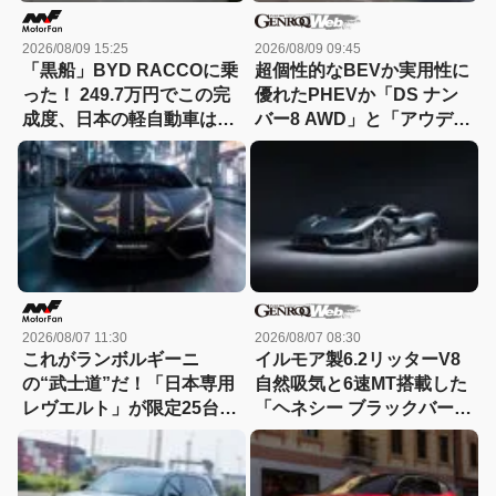
2026/08/09 15:25
2026/08/09 09:45
「黒船」BYD RACCOに乗
超個性的なBEVか実用性に
った！ 249.7万円でこの完
優れたPHEVか「DS ナン
成度、日本の軽自動車は大
バー8 AWD」と「アウディ
丈夫か？
A5 eハイブリッド」を比較
2026/08/07 11:30
2026/08/07 08:30
これがランボルギーニ
イルモア製6.2リッターV8
の“武士道”だ！「日本専用
自然吸気と6速MT搭載した
レヴエルト」が限定25台で
「ヘネシー ブラックバー
誕生!! その理由とは……？
ド」がデビュー【動画】