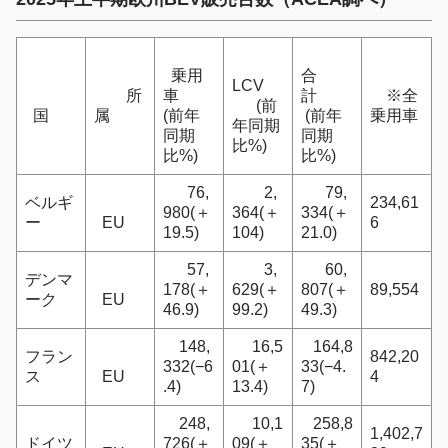
乗用
合
LCV
所
車
計
※全
(前
国
属
(前年
(前年
乗用車
年同期
同期
同期
比%)
比%)
比%)
76,
2,
79,
ベルギ
234,61
980(＋
364(＋
334(＋
ー
EU
6
19.5)
104)
21.0)
57,
3,
60,
デンマ
178(＋
629(＋
807(＋
89,554
ーク
EU
46.9)
99.2)
49.3)
148,
16,5
164,8
フラン
842,20
332(−6
01(＋
33(−4.
ス
EU
4
.4)
13.4)
7)
248,
10,1
258,8
1,402,7
ドイツ
726(＋
09(＋
35(＋