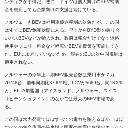
ンティブが手薄だ。逆に、ドイツは個人向けのBEV補助
金を廃止しても企業向けの支援は続けている。
ノルウェーもBEVは社用車優遇税制の対象だが、この国
はすでにBEV飽和状態にある。早くからBYD製の乗り合
いバスBEVなどが輸入され、政府は税金だけでなく道路
使用やフェリー料金など幅広いBEV支援策を実施してき
た。EUに加盟していないため、現在のEUの対中国規制は
適用されない。
ノルウェーの今年上半期BEV販売台数は乗用車が７万
70748台、前年同期比37.6％増、LCVが5689台、同18.3％
と、EFTA加盟国（アイスランド、ノルウェー、スイス、
リヒテンシュタイン）のなかでは最大のBEV市場であ
る。
この国は水力発電でほぼすべての電力を賄えるほか、ほぼ
すべての集合住宅の駐車場と民家の車庫に冬場のエンジン