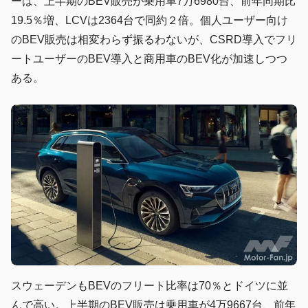
ーは、上半期のBEV販売が乗用車7万6980台、前年同期比
19.5％増、LCVは2364台で同約２倍。個人ユーザー向け
のBEV販売は相変わらず振るわないが、CSRD導入でフリ
ートユーザーのBEV導入と商用車のBEV化が加速しつつ
ある。
スウェーデンもBEVのフリート比率は70％とドイツに並
んで高い。上半期のBEV販売は乗用車が4万9667台、前年