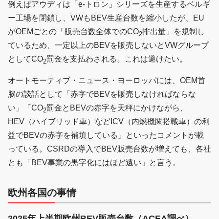
例えばアウディは「e-トロン」シリーズを生産するベルギ
ー工場を閉鎖し、VWもBEV生産台数を縮小したが、EU
がOEMごとの「販売台数全体でのCO
排出量」を規制し
2
ているため、一定以上のBEVを販売しないとVWグループ
としてCO
罰金を支払わされる。これは避けたい。
2
オートモーティブ・ニュース・ヨーロッパには、OEM首
脳の談話として「赤字でBEVを販売しなければならな
い」「CO
罰金とBEVの赤字を天秤にかけながら、
2
HEV（ハイブリッド車）などICV（内燃機関搭載車）の利
益でBEVの赤字を補填している」といったコメントが載
っている。CSRDの導入でBEV販売台数が増えても、各社
とも「BEV事業の黒字化にはほど遠い」と言う。
欧州各国の事情
2025年上半期欧州BEV販売台数（ACEA調べ）