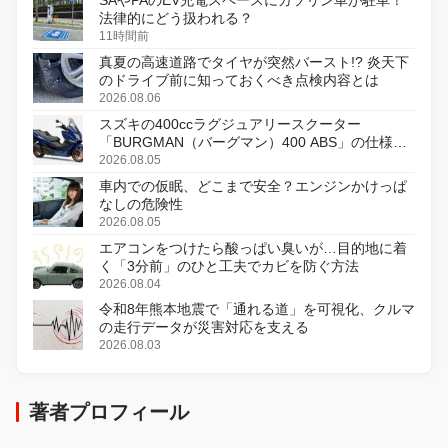
法律的にどう扱われる？
11時間前
真夏の高速道路でタイヤが突然バースト!? 炎天下
のドライブ前に知っておくべき点検内容とは
2026.08.06
スズキの400ccラグジュアリースクーター
「BURGMAN（バーグマン）400 ABS」の仕様を
変更し、8月18日に発売
2026.08.05
車内での仮眠、どこまで安全？エンジンかけっぱ
なしの危険性
2026.08.05
エアコンをつけたら酸っぱい臭いが…目的地に着
く「3分前」のひと工夫でカビを防ぐ方法
2026.08.04
令和8年熊本地震で「通れる道」を可視化、クルマ
の走行データが災害対応を支える
2026.08.03
著者プロフィール