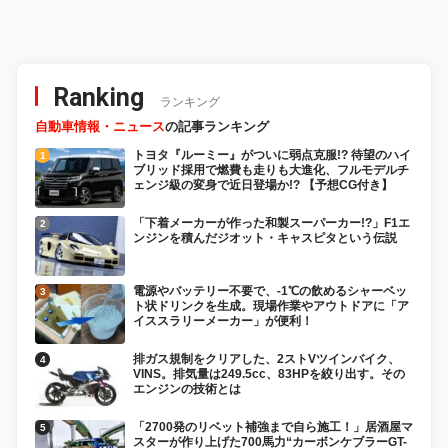
Ranking
ランキング
自動車情報・ニュース
の記事ランキング
トヨタ『ルーミー』がついに弱点克服!? 待望のハイ
ブリッド採用で燃費も走りも大進化、フルモデルチ
ェンジ級の変身で近日登場か!? 【予想CG付き】
「下着メーカーが作った和製スーパーカー!?」F1エ
ンジンを積んだジオット・キャスピタという伝説
電源やバッテリー不要で、-1℃の飲めるシャーベッ
ト状ドリンクを生成。現場作業やアウトドアに「ア
イススラリーメーカー」が便利！
排ガス規制をクリアした、2ストVツインバイク、
VINS。排気量は249.5cc、83HPを絞り出す。その
エンジンの技術とは
「2700発のリベット補強まで自ら施工！」居酒屋マ
スターが作り上げた700馬力“カーボンケブラーGT-