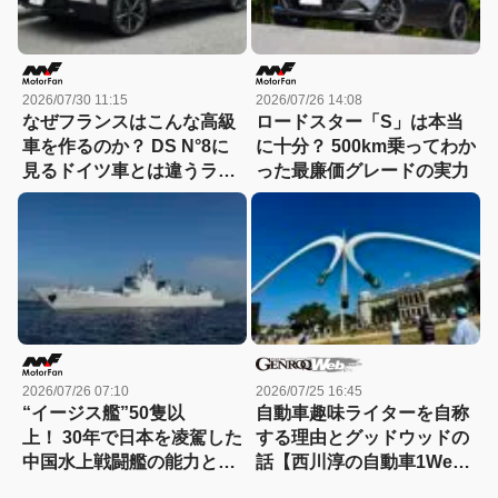
2026/07/30 11:15
2026/07/26 14:08
なぜフランスはこんな高級
ロードスター「S」は本当
車を作るのか？ DS N°8に
に十分？ 500km乗ってわか
見るドイツ車とは違うラグ
った最廉価グレードの実力
ジュアリー
2026/07/26 07:10
2026/07/25 16:45
“イージス艦”50隻以
自動車趣味ライターを自称
上！ 30年で日本を凌駕した
する理由とグッドウッドの
中国水上戦闘艦の能力と戦
話【西川淳の自動車1Week
力
ダイアリーVol.36】