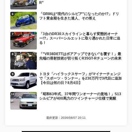
R”
「GR86は“現代のシルビア”になったのか!?」ドリ
フト黄金期を生きた達人、その答え
「3台のDR30スカイラインと暮らす変態的オーナ
ー!?」スーパーシルエットに取り憑かれた日常に迫
る！
「”VR38DETTはボアアップできない”を覆す！」最
先端の溶射技術が切り拓くR35GT-Rチューンの未来
トヨタ「ハイラックスサーフ」がマイナーチェンジ
で「スポーツ・ランナー」を230万円で3代目に追加
【今日は何の日？8月4日】
「昭和63年式、37年間ワンオーナーの意地！」S13
シルビアが400馬力のツインチャージ仕様で覚醒
最終更新：2026/08/07 20:11