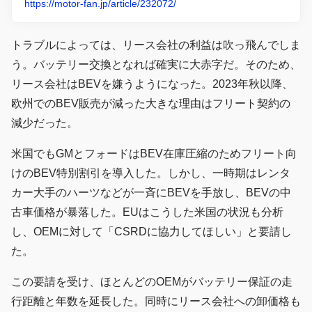
https://motor-fan.jp/article/232072/
トラブルによっては、リース会社の利益は吹っ飛んでしま
う。バッテリー交換となれば確実に大赤字だ。そのため、
リース会社はBEVを嫌うようになった。2023年秋以降、
欧州でのBEV販売が減った大きな理由はフリート契約の
減少だった。
米国でもGMとフォードはBEV在庫圧縮のためフリート向
けのBEV特別割引を導入した。しかし、一時期はレンタ
カー大手のハーツなどが一斉にBEVを手放し、BEVの中
古車価格が暴落した。EUはこうした米国の状況も分析
し、OEMに対して「CSRDに協力してほしい」と要請し
た。
この要請を受け、ほとんどのOEMがバッテリー保証の走
行距離と年数を延長した。同時にリース会社への卸価格も