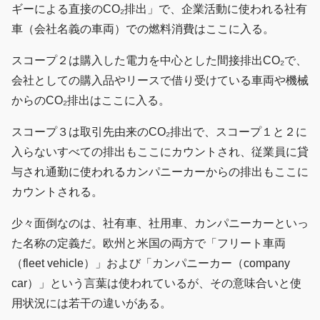
ギーによる直接のCO₂排出」で、企業活動に使われる社有
車（会社名義の車両）での燃料消費はここに入る。
スコープ２は購入した電力を中心とした間接排出CO₂で、
会社としての購入品やリースで借り受けている車両や機械
からのCO₂排出はここに入る。
スコープ３は取引先由来のCO₂排出で、スコープ１と２に
入らないすべての排出もここにカウントされ、従業員に貸
与され通勤に使われるカンパニーカーからの排出もここに
カウントされる。
少々面倒なのは、社有車、社用車、カンパニーカーといっ
た名称の定義だ。欧州と米国の両方で「フリート車両
（fleet vehicle）」および「カンパニーカー（company
car）」という言葉は使われているが、その意味合いと使
用状況には若干の違いがある。