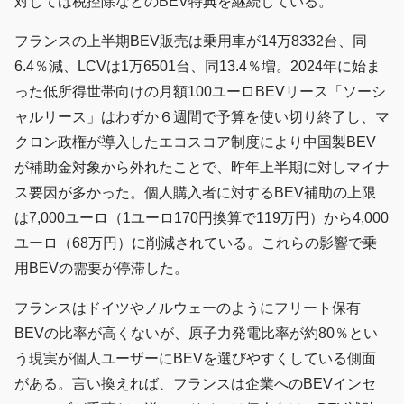
対しては税控除などのBEV特典を継続している。
フランスの上半期BEV販売は乗用車が14万8332台、同
6.4％減、LCVは1万6501台、同13.4％増。2024年に始ま
った低所得世帯向けの月額100ユーロBEVリース「ソーシ
ャルリース」はわずか６週間で予算を使い切り終了し、マ
クロン政権が導入したエコスコア制度により中国製BEV
が補助金対象から外れたことで、昨年上半期に対しマイナ
ス要因が多かった。個人購入者に対するBEV補助の上限
は7,000ユーロ（1ユーロ170円換算で119万円）から4,000
ユーロ（68万円）に削減されている。これらの影響で乗
用BEVの需要が停滞した。
フランスはドイツやノルウェーのようにフリート保有
BEVの比率が高くないが、原子力発電比率が約80％とい
う現実が個人ユーザーにBEVを選びやすくしている側面
がある。言い換えれば、フランスは企業へのBEVインセ