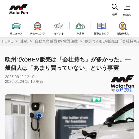
コ
ン
テ
検索
MENU
ン
ツ
へ
車ニュース
チューニング
イベント
中古車
新車カタログ
自動車求人
ス
HOME
連載
自動車鳥瞰図 by 牧野茂雄
欧州でのBEV販売は「会社持
キ
ッ
プ
欧州でのBEV販売は「会社持ち」が多かった。一
般個人は「あまり買っていない」という事実
2025.08.11 12:10
2026.01.24 15:10 更新
by
牧野 茂雄