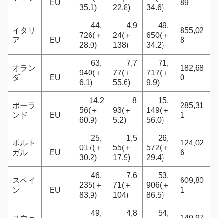
EU
89
35.1)
22.8)
34.6)
44,
4,9
49,
イタリ
855,02
726(＋
24(＋
650(＋
ア
EU
8
28.0)
138)
34.2)
63,
7,7
71,
オラン
182,68
940(＋
77(＋
717(＋
ダ
EU
0
6.1)
55.6)
9.9)
14,2
8
15,
ポーラ
285,31
56(＋
93(＋
149(＋
ンド
EU
1
60.9)
5.2)
56.0)
25,
1,5
26,
ポルト
124,02
017(＋
55(＋
572(＋
ガル
EU
6
30.2)
17.9)
29.4)
46,
7,6
53,
スペイ
609,80
235(＋
71(＋
906(＋
ン
EU
1
83.9)
104)
86.5)
49,
4,8
54,
スウェ
140,97