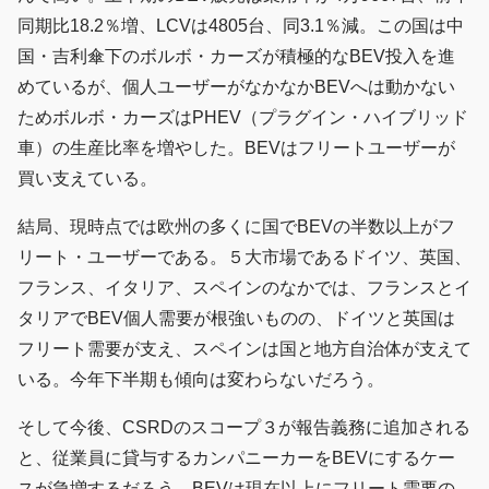
同期比18.2％増、LCVは4805台、同3.1％減。この国は中
国・吉利傘下のボルボ・カーズが積極的なBEV投入を進
めているが、個人ユーザーがなかなかBEVへは動かない
ためボルボ・カーズはPHEV（プラグイン・ハイブリッド
車）の生産比率を増やした。BEVはフリートユーザーが
買い支えている。
結局、現時点では欧州の多くに国でBEVの半数以上がフ
リート・ユーザーである。５大市場であるドイツ、英国、
フランス、イタリア、スペインのなかでは、フランスとイ
タリアでBEV個人需要が根強いものの、ドイツと英国は
フリート需要が支え、スペインは国と地方自治体が支えて
いる。今年下半期も傾向は変わらないだろう。
そして今後、CSRDのスコープ３が報告義務に追加される
と、従業員に貸与するカンパニーカーをBEVにするケー
スが急増するだろう。BEVは現在以上にフリート需要の