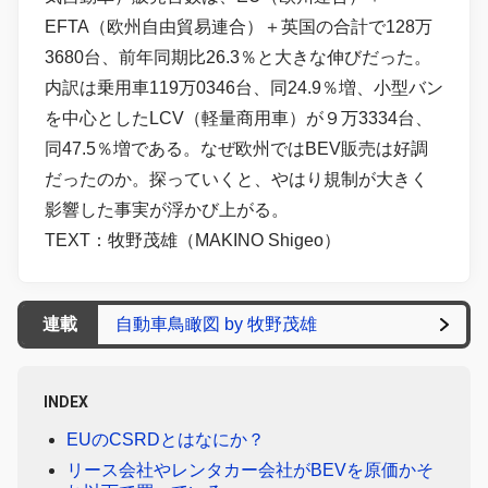
EFTA（欧州自由貿易連合）＋英国の合計で128万
3680台、前年同期比26.3％と大きな伸びだった。
内訳は乗用車119万0346台、同24.9％増、小型バン
を中心としたLCV（軽量商用車）が９万3334台、
同47.5％増である。なぜ欧州ではBEV販売は好調
だったのか。探っていくと、やはり規制が大きく
影響した事実が浮かび上がる。
TEXT：牧野茂雄（MAKINO Shigeo）
連載
自動車鳥瞰図 by 牧野茂雄
INDEX
EUのCSRDとはなにか？
リース会社やレンタカー会社がBEVを原価かそ