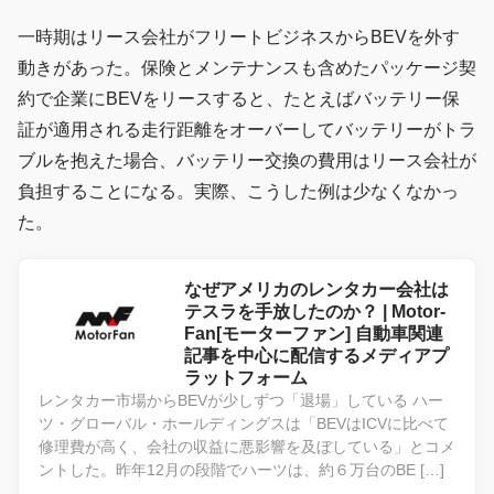
一時期はリース会社がフリートビジネスからBEVを外す
動きがあった。保険とメンテナンスも含めたパッケージ契
約で企業にBEVをリースすると、たとえばバッテリー保
証が適用される走行距離をオーバーしてバッテリーがトラ
ブルを抱えた場合、バッテリー交換の費用はリース会社が
負担することになる。実際、こうした例は少なくなかっ
た。
なぜアメリカのレンタカー会社は
テスラを手放したのか？ | Motor-
Fan[モーターファン] 自動車関連
記事を中心に配信するメディアプ
ラットフォーム
レンタカー市場からBEVが少しずつ「退場」している ハー
ツ・グローバル・ホールディングスは「BEVはICVに比べて
修理費が高く、会社の収益に悪影響を及ぼしている」とコメ
ントした。昨年12月の段階でハーツは、約６万台のBE […]