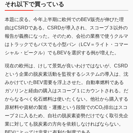
それ以下で買っている
本題に戻る。今年上半期に欧州でのBEV販売が伸びた理
由はCSRDである。CSRDが導入され、スコープ３以外の
報告が義務になった。そのため、会社の業務で使うクルマ
はトラックでもバスでも小型バン（LCV＝ライト・コマー
シャル・ビークル）でもBEVを選択する例が増えた。
現在の欧州は、けして景気が良いわけではないが、CSRD
という企業の脱炭素活動を監視するシステムの導入は、沈
みかけていたBEV需要を浮上させた。自動車燃料である
ガソリンと経由の購入はスコープ１にカウントされる。だ
からなるべく化石燃料は使いたくない。他社から購入する
原材料や資材の製造・運搬という段階でのCO₂排出はスコ
ープ２に入るため、自社の脱炭素姿勢だけでなく取引先企
業に対しても脱炭素の方向を依頼しなければならない。
BEVにとっては非常に有利な制度である。