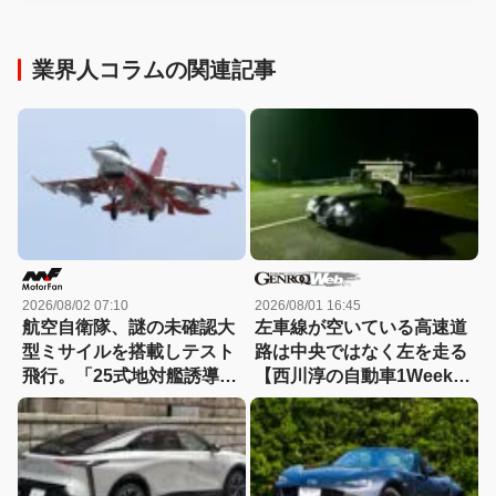
業界人コラムの関連記事
2026/08/02 07:10
2026/08/01 16:45
航空自衛隊、謎の未確認大
左車線が空いている高速道
型ミサイルを搭載しテスト
路は中央ではなく左を走る
飛行。「25式地対艦誘導
【西川淳の自動車1Weekダ
弾」空中発射型が初めて姿
イアリーVol.37】
を見せた！