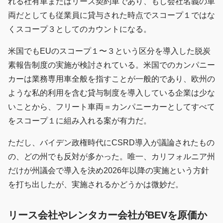
れる社有車またはリース契約車であり、もし会社名義の車
両だとしても従業員に貸与された時点でスコープ１ではな
くスコープ３としてのカウントになる。
米国でもEUのスコープ１〜３という区分を導入した脱炭
素報告制度の実施が検討されている。米国でのカンパニー
カーは業務専用車全般を指すことが一般的であり、欧州の
ような私的利用を含む貸与制度を導入している企業は少な
いことから、フリート車両＝カンパニーカーとしてすべて
をスコープ１に組み入れる案が有力だ。
ただし、バイデン政権時代にCSRD導入が議論されたもの
の、どの州でも反対が多かった。唯一、カリフォルニア州
だけが州議会で導入を決め2026年以降の実施という方針
を打ち出したが、実施されるかどうかは微妙だ。
リース会社やレンタカー会社がBEVを原価か