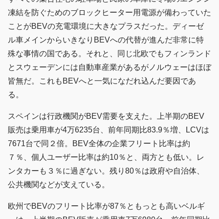
凍結を防ぐためのブロックヒーター用電源が備わっていた
ことがBEVの充電環境に大きなプラスだった。ディーゼ
ル車メインからいきなりBEVへの代替が進んだ非常に特
殊な事情の国である。それと、同じ北欧でもフィンランド
とスウェーデンには自動車産業があるがノルウェーはほぼ
皆無だ。これもBEVへと一気になだれ込んだ要因であ
る。
スペインは行政機関がBEV需要を支えた。上半期のBEV
販売は乗用車が4万6235台、前年同期比83.9％増、LCVは
7671台で同２倍。BEV全体の企業フリート比率は約
７％、個人ユーザー比率は約10％と、両方とも低い。レ
ンタカーも３％に過ぎない。残り80％は政府や自治体、
公共機関などが支えている。
欧州でBEVのフリート比率が87％ともっとも高いベルギ