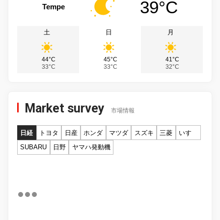
39°C
Tempe
土
日
月
44°C
45°C
41°C
33°C
33°C
32°C
Market survey
市場情報
日経
トヨタ
日産
ホンダ
マツダ
スズキ
三菱
いすゞ
SUBARU
日野
ヤマハ発動機