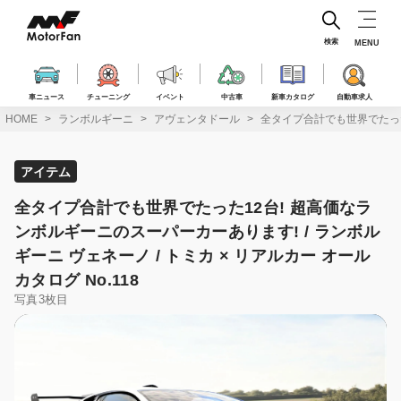
コ
ン
テ
検索
MENU
ン
ツ
へ
車ニュース
チューニング
イベント
中古車
新車カタログ
自動車求人
ス
HOME
ランボルギーニ
アヴェンタドール
全タイプ合計でも世界でたった1
キ
ッ
プ
アイテム
全タイプ合計でも世界でたった12台! 超高価なラ
ンボルギーニのスーパーカーあります! / ランボル
ギーニ ヴェネーノ / トミカ × リアルカー オール
カタログ No.118
写真3枚目