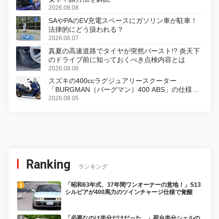
2026.08.08
SAやPAのEV充電スペースにガソリン車が駐車！
法律的にどう扱われる？
2026.08.07
真夏の高速道路でタイヤが突然バースト!? 炎天下
のドライブ前に知っておくべき点検内容とは
2026.08.06
スズキの400ccラグジュアリースクーター
「BURGMAN（バーグマン）400 ABS」の仕様を
変更し、8月18日に発売
2026.08.05
Ranking
ランキング
「昭和63年式、37年間ワンオーナーの意地！」S13
シルビアが400馬力のツインチャージ仕様で覚醒
「必要なのは半分だけだった。」荷台半分シェルの