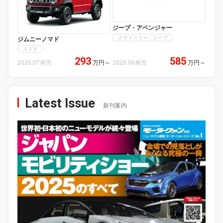
ジープ・アベンジャー
クライスラー・ジープ
ジムニーノマド
スズキ
293
585
2026.07発売
万円
～
2026.06発売
万円
～
Latest Issue
新刊案内