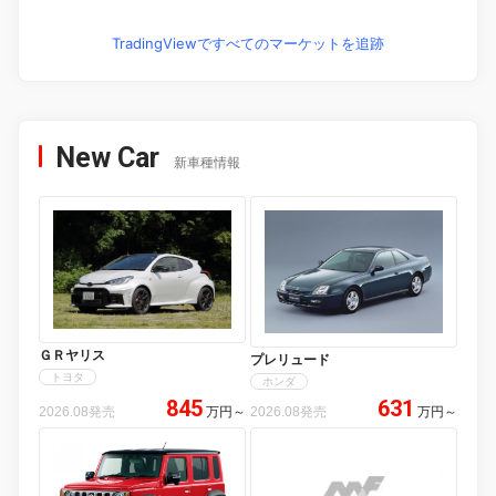
TradingViewですべてのマーケットを追跡
New Car
新車種情報
ＧＲヤリス
プレリュード
トヨタ
ホンダ
845
631
2026.08発売
万円
～
2026.08発売
万円
～