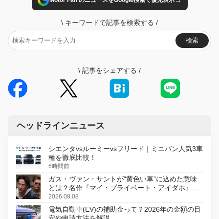
\
キーワードで記事を検索する
/
検索
\
記事をシェアする
/
ヘッドラインニュース
シエンタvsルーミーvsフリード｜ミニバン人気3車
種を徹底比較！
6時間前
ガス・ヴァン・サントが“黄色い車”に込めた意味
とは？名作『マイ・プライベート・アイダホ』が
初のデジタルリマスター版で復活
2026.08.08
電気自動車(EV)の補助金って？2026年の金額の目
安や申請方法を解説