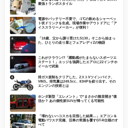
最強トランポスタイル
電源やバッテリー不要で、-1℃の飲めるシャーベッ
ト状ドリンクを生成。現場作業やアウトドアに「ア
イススラリーメーカー」が便利！
「18歳、父から譲り受けたS130」そこから始まっ
た、ひとりの走り屋とフェアレディZの物語
これがクラウン!?「躍動感がたまらないスポーツエ
ステート！」エッジを強調したエアロに22インチホ
イールで武装
排ガス規制をクリアした、2ストVツインバイク、
VINS。排気量は249.5cc、83HPを絞り出す。その
エンジンの技術とは
ホンダ新型「エレメント」で“まさかの観音開き”復
活か？ あの個性派SUVが帰ってくる可能性
「壊れないハコスカを目指した結果…」エアコン＆
電動パワステ完備、旧車の常識を覆すGT-R仕様のす
べて