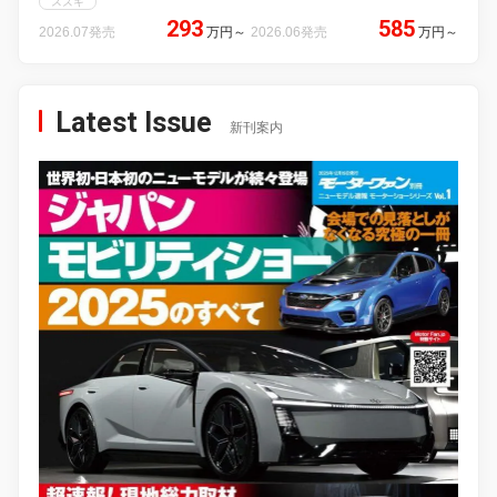
スズキ
293
585
2026.07発売
万円
～
2026.06発売
万円
～
Latest Issue
新刊案内