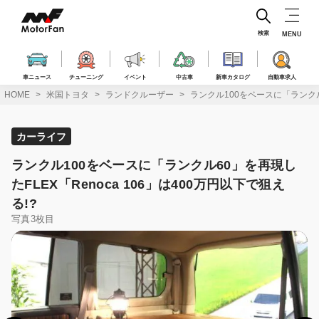
コ
ン
テ
検索
MENU
ン
ツ
へ
車ニュース
チューニング
イベント
中古車
新車カタログ
自動車求人
ス
HOME
米国トヨタ
ランドクルーザー
ランクル100をベースに「ランクル6
キ
ッ
プ
カーライフ
ランクル100をベースに「ランクル60」を再現し
たFLEX「Renoca 106」は400万円以下で狙え
る!?
写真3枚目