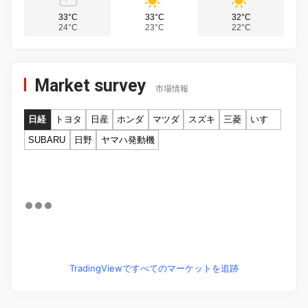
33°C
33°C
32°C
24°C
23°C
22°C
Market survey
市場情報
日経
トヨタ
日産
ホンダ
マツダ
スズキ
三菱
いすゞ
SUBARU
日野
ヤマハ発動機
TradingViewですべてのマーケットを追跡