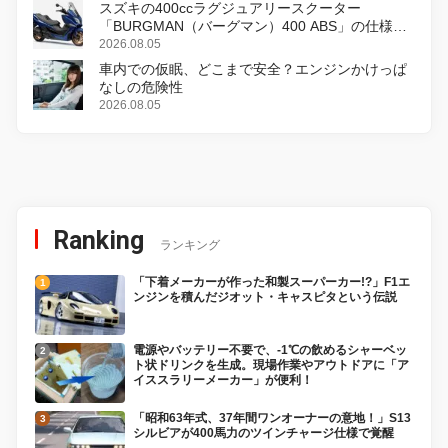
スズキの400ccラグジュアリースクーター
「BURGMAN（バーグマン）400 ABS」の仕様を
変更し、8月18日に発売
2026.08.05
車内での仮眠、どこまで安全？エンジンかけっぱ
なしの危険性
2026.08.05
Ranking
ランキング
「下着メーカーが作った和製スーパーカー!?」F1エ
ンジンを積んだジオット・キャスピタという伝説
電源やバッテリー不要で、-1℃の飲めるシャーベッ
ト状ドリンクを生成。現場作業やアウトドアに「ア
イススラリーメーカー」が便利！
「昭和63年式、37年間ワンオーナーの意地！」S13
シルビアが400馬力のツインチャージ仕様で覚醒