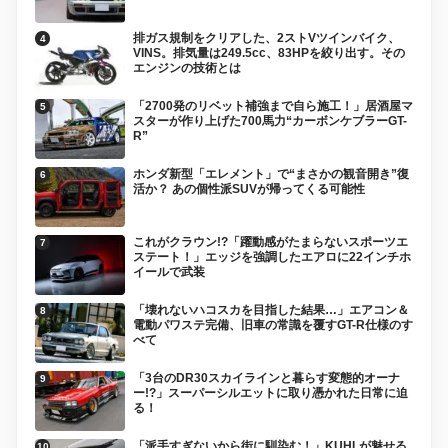
排ガス規制をクリアした、2ストVツインバイク、
VINS。排気量は249.5cc、83HPを絞り出す。その
エンジンの技術とは
「2700発のリベット補強まで自ら施工！」居酒屋マ
スターが作り上げた700馬力“カーボンケブラーGT-
R”
ホンダ新型「エレメント」で“まさかの観音開き”復
活か？ あの個性派SUVが帰ってくる可能性
これがクラウン!?「躍動感がたまらないスポーツエ
ステート！」エッジを強調したエアロに22インチホ
イールで武装
「壊れないハコスカを目指した結果…」エアコン＆
電動パワステ完備、旧車の常識を覆すGT-R仕様のす
べて
「3台のDR30スカイラインと暮らす変態的オーナ
ー!?」スーパーシルエットに取り憑かれた日常に迫
る！
「派手すぎないから街に馴染む！」KUHLが魅せる