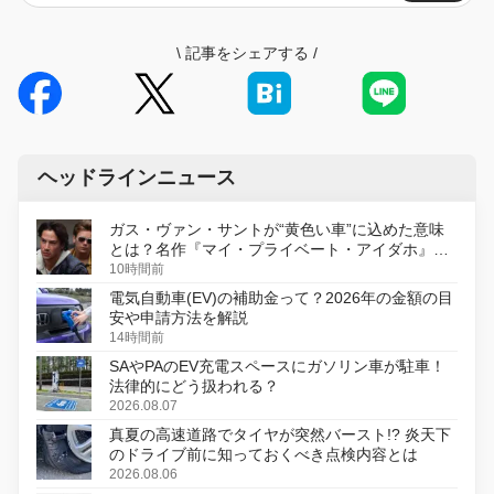
\
記事をシェアする
/
ヘッドラインニュース
ガス・ヴァン・サントが“黄色い車”に込めた意味
とは？名作『マイ・プライベート・アイダホ』が
初のデジタルリマスター版で復活
10時間前
電気自動車(EV)の補助金って？2026年の金額の目
安や申請方法を解説
14時間前
SAやPAのEV充電スペースにガソリン車が駐車！
法律的にどう扱われる？
2026.08.07
真夏の高速道路でタイヤが突然バースト!? 炎天下
のドライブ前に知っておくべき点検内容とは
2026.08.06