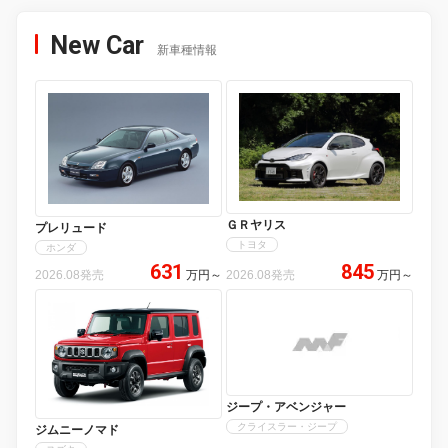
New Car
新車種情報
ＧＲヤリス
プレリュード
トヨタ
ホンダ
631
845
2026.08発売
万円
～
2026.08発売
万円
～
ジープ・アベンジャー
クライスラー・ジープ
ジムニーノマド