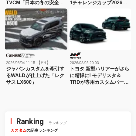
TVCM「日本の冬の安全
1チャレンジカップ2026」
は、スタッドレスタイヤが
が8月22日に開催！
守る。」が8月から放映開
始！
【PR】
2026/08/04 11:15
2026/08/03 20:03
ジャパンカスタムを牽引す
トヨタ 新型ハリアーがさら
るWALDが仕上げた「レク
に精悍に! モデリスタ＆
サス LX600」
TRDが専用カスタムパーツ
を一斉発売、スポーティさ
を大幅パワーアップ!
Ranking
ランキング
カスタム
の記事ランキング