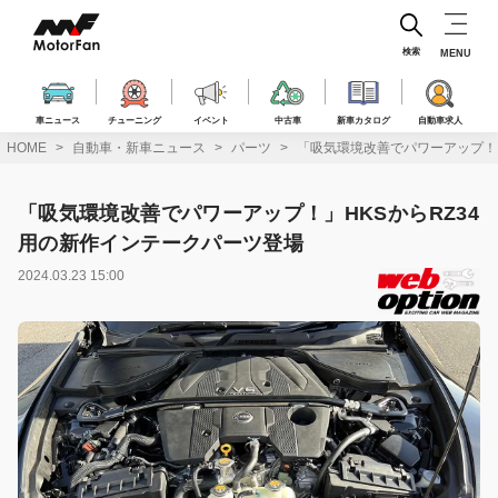
コ
ン
テ
検索
MENU
ン
ツ
へ
車ニュース
チューニング
イベント
中古車
新車カタログ
自動車求人
ス
HOME
自動車・新車ニュース
パーツ
「吸気環境改善でパワーアップ！」
キ
ッ
プ
「吸気環境改善でパワーアップ！」HKSからRZ34
用の新作インテークパーツ登場
2024.03.23 15:00