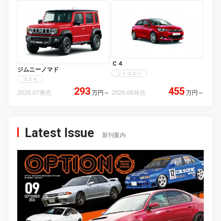
Ｃ４
ジムニーノマド
シトロエン
スズキ
293
455
2026.07発売
万円
～
2026.06発売
万円
～
Latest Issue
新刊案内