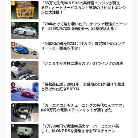
「55万で先代86＆BRZの高精度エンジンが買え
る!?」オートサービスカンキ謹製のリビルトエンジ
ンに大注目！
「20年かけて辿り着いたアルテッツァ最強チューン
ド」520馬力の3S-GE改ターボ仕様が吠える！
「240ZGの魂をRZ34に注入!?」限定20台のコンプ
リートカー販売を予定！
「どこまでが車検に通るの!?」GTウイングの真実
「首都高伝説」2001年、全盛期のC1外回りで最速
と呼ばれた紅きBNR34
「カーエアコンもチューニングの時代なんです!?」
約20万円の電動エアコンキットが凄すぎた
「7万7000円で実測80馬力オーバーはコスパ高
し！」N-ONE RSを覚醒させるECUチューン