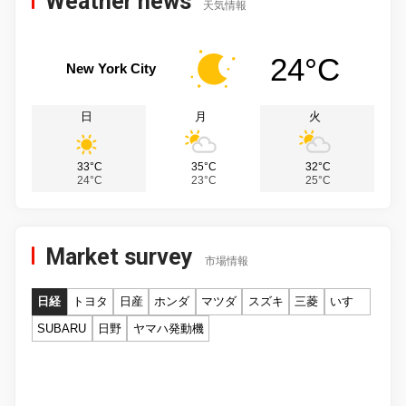
Weather news
天気情報
24°C
New York City
日
月
火
33°C
35°C
32°C
24°C
23°C
25°C
Market survey
市場情報
日経
トヨタ
日産
ホンダ
マツダ
スズキ
三菱
いすゞ
SUBARU
日野
ヤマハ発動機