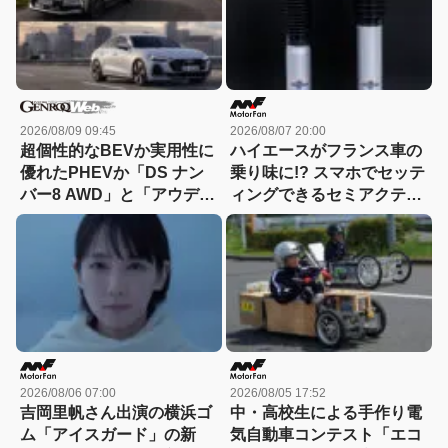
2026/08/09 09:45
2026/08/07 20:00
超個性的なBEVか実用性に
ハイエースがフランス車の
優れたPHEVか「DS ナン
乗り味に!? スマホでセッテ
バー8 AWD」と「アウディ
ィングできるセミアクティ
A5 eハイブリッド」を比較
ブサスペンション！カヤバ
『ActRide』が凄い
2026/08/06 07:00
2026/08/05 17:52
吉岡里帆さん出演の横浜ゴ
中・高校生による手作り電
ム「アイスガード」の新
気自動車コンテスト「エコ