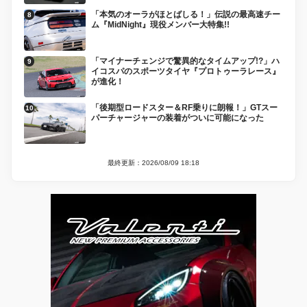
「本気のオーラがほとばしる！」伝説の最高速チー
ム『MidNight』現役メンバー大特集!!
「マイナーチェンジで驚異的なタイムアップ!?」ハ
イコスパのスポーツタイヤ『プロトゥーラレース』
が進化！
「後期型ロードスター＆RF乗りに朗報！」GTスー
パーチャージャーの装着がついに可能になった
最終更新：2026/08/09 18:18