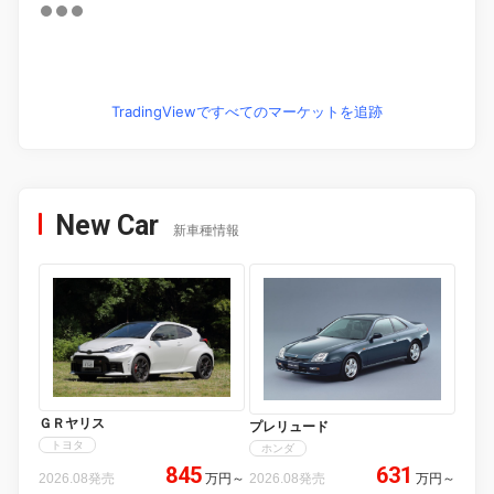
TradingViewですべてのマーケットを追跡
New Car
新車種情報
ＧＲヤリス
プレリュード
トヨタ
ホンダ
845
631
2026.08発売
万円
～
2026.08発売
万円
～