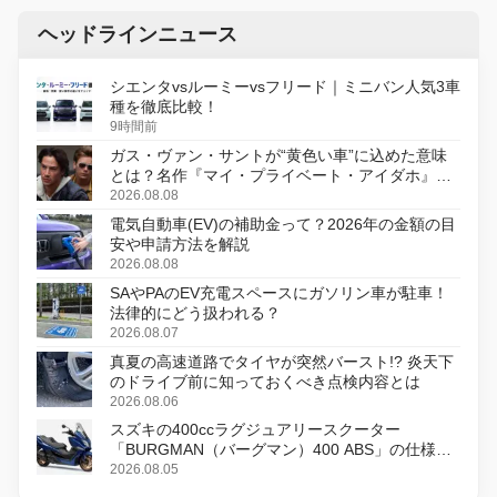
ヘッドラインニュース
シエンタvsルーミーvsフリード｜ミニバン人気3車
種を徹底比較！
9時間前
ガス・ヴァン・サントが“黄色い車”に込めた意味
とは？名作『マイ・プライベート・アイダホ』が
初のデジタルリマスター版で復活
2026.08.08
電気自動車(EV)の補助金って？2026年の金額の目
安や申請方法を解説
2026.08.08
SAやPAのEV充電スペースにガソリン車が駐車！
法律的にどう扱われる？
2026.08.07
真夏の高速道路でタイヤが突然バースト!? 炎天下
のドライブ前に知っておくべき点検内容とは
2026.08.06
スズキの400ccラグジュアリースクーター
「BURGMAN（バーグマン）400 ABS」の仕様を
変更し、8月18日に発売
2026.08.05