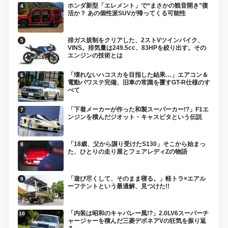
ホンダ新型「エレメント」で“まさかの観音開き”復
活か？ あの個性派SUVが帰ってくる可能性
排ガス規制をクリアした、2ストVツインバイク、
VINS。排気量は249.5cc、83HPを絞り出す。その
エンジンの技術とは
「壊れないハコスカを目指した結果…」エアコン＆
電動パワステ完備、旧車の常識を覆すGT-R仕様のす
べて
「下着メーカーが作った和製スーパーカー!?」F1エ
ンジンを積んだジオット・キャスピタという伝説
「18歳、父から譲り受けたS130」そこから始まっ
た、ひとりの走り屋とフェアレディZの物語
「遊び尽くして、そのまま寝る。」軽トラ×エアル
ーフテントという最適解、見つけた!!
「内装は昭和のキャバレー風!?」2.0LV6スーパーチ
ャージャーを積んだ三菱デボネアVの狂気を振り返