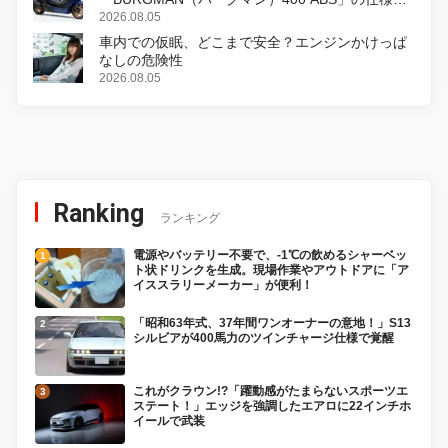
変更し、8月18日に発売
2026.08.05
車内での仮眠、どこまで安全？エンジンかけっぱ
なしの危険性
2026.08.05
Ranking
ランキング
電源やバッテリー不要で、-1℃の飲めるシャーベッ
ト状ドリンクを生成。現場作業やアウトドアに「ア
イススラリーメーカー」が便利！
「昭和63年式、37年間ワンオーナーの意地！」S13
シルビアが400馬力のツインチャージ仕様で覚醒
これがクラウン!?「躍動感がたまらないスポーツエ
ステート！」エッジを強調したエアロに22インチホ
イールで武装