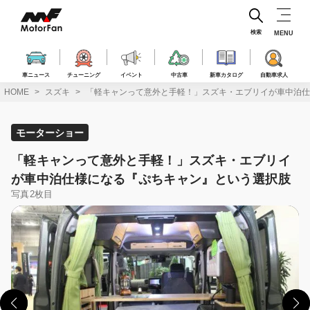
コ
ン
テ
検索
MENU
ン
ツ
へ
車ニュース
チューニング
イベント
中古車
新車カタログ
自動車求人
ス
HOME
スズキ
「軽キャンって意外と手軽！」スズキ・エブリイが車中泊仕
キ
ッ
プ
モーターショー
「軽キャンって意外と手軽！」スズキ・エブリイ
が車中泊仕様になる『ぷちキャン』という選択肢
写真2枚目