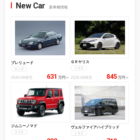
New Car
新車種情報
ＧＲヤリス
プレリュード
トヨタ
ホンダ
631
845
2026.08発売
万円
～
2026.08発売
万円
～
ジムニーノマド
ヴェルファイアハイブリッド
スズキ
トヨタ