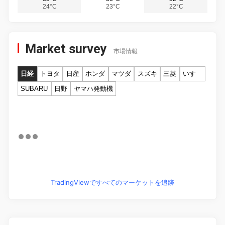
24°C
23°C
22°C
Market survey
市場情報
日経
トヨタ
日産
ホンダ
マツダ
スズキ
三菱
いすゞ
SUBARU
日野
ヤマハ発動機
TradingViewですべてのマーケットを追跡