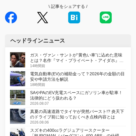
\
記事をシェアする
/
ヘッドラインニュース
ガス・ヴァン・サントが“黄色い車”に込めた意味
とは？名作『マイ・プライベート・アイダホ』が
初のデジタルリマスター版で復活
14時間前
電気自動車(EV)の補助金って？2026年の金額の目
安や申請方法を解説
18時間前
SAやPAのEV充電スペースにガソリン車が駐車！
法律的にどう扱われる？
2026.08.07
真夏の高速道路でタイヤが突然バースト!? 炎天下
のドライブ前に知っておくべき点検内容とは
2026.08.06
スズキの400ccラグジュアリースクーター
「BURGMAN（バーグマン）400 ABS」の仕様を