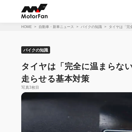
コ
ン
テ
ン
ツ
HOME
自動車・新車ニュース
バイクの知識
タイヤは「完
へ
ス
キ
ッ
バイクの知識
プ
タイヤは「完全に温まらない
走らせる基本対策
写真3枚目