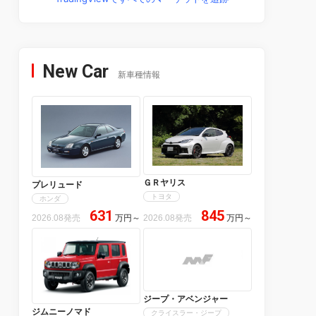
New Car
新車種情報
ＧＲヤリス
プレリュード
トヨタ
ホンダ
631
845
2026.08発売
万円
～
2026.08発売
万円
～
ジープ・アベンジャー
ジムニーノマド
クライスラー・ジープ