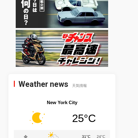
Weather news
天気情報
New York City
25°C
金
31°C
24°C