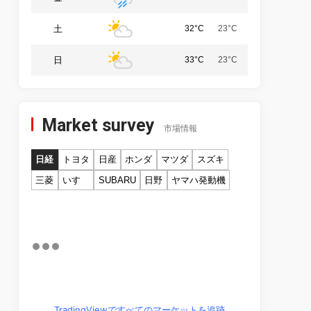
土
32°C
23°C
日
33°C
23°C
Market survey
市場情報
日経
トヨタ
日産
ホンダ
マツダ
スズキ
三菱
いすゞ
SUBARU
日野
ヤマハ発動機
TradingViewですべてのマーケットを追跡