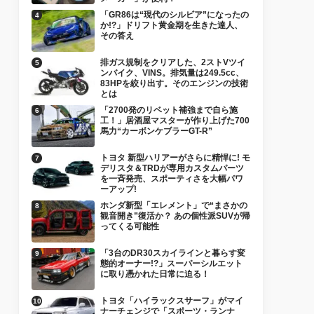
「GR86は“現代のシルビア”になったの
か!?」ドリフト黄金期を生きた達人、
その答え
排ガス規制をクリアした、2ストVツイ
ンバイク、VINS。排気量は249.5cc、
83HPを絞り出す。そのエンジンの技術
とは
「2700発のリベット補強まで自ら施
工！」居酒屋マスターが作り上げた700
馬力“カーボンケブラーGT-R”
トヨタ 新型ハリアーがさらに精悍に! モ
デリスタ＆TRDが専用カスタムパーツ
を一斉発売、スポーティさを大幅パワ
ーアップ!
ホンダ新型「エレメント」で“まさかの
観音開き”復活か？ あの個性派SUVが帰
ってくる可能性
「3台のDR30スカイラインと暮らす変
態的オーナー!?」スーパーシルエット
に取り憑かれた日常に迫る！
トヨタ「ハイラックスサーフ」がマイ
ナーチェンジで「スポーツ・ランナ