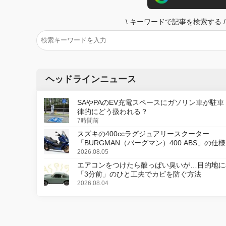
\
キーワードで記事を検索する
/
ヘッドラインニュース
SAやPAのEV充電スペースにガソリン車が駐車
律的にどう扱われる？
7時間前
スズキの400ccラグジュアリースクーター
「BURGMAN（バーグマン）400 ABS」の仕
更し、8月18日に発売
2026.08.05
エアコンをつけたら酸っぱい臭いが…目的地に
「3分前」のひと工夫でカビを防ぐ方法
2026.08.04