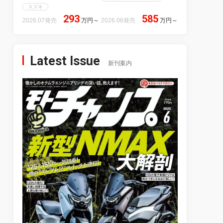
スズキ
293
585
2026.07発売
万円
～
2026.06発売
万円
～
Latest Issue
新刊案内