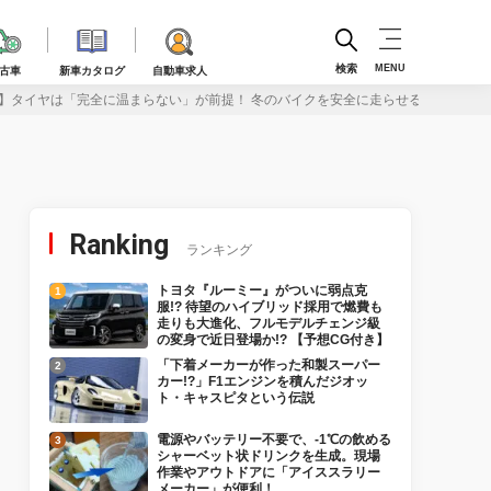
検索
MENU
古車
新車カタログ
自動車求人
目】タイヤは「完全に温まらない」が前提！ 冬のバイクを安全に走らせる基本対策
Ranking
ランキング
トヨタ『ルーミー』がついに弱点克
服!? 待望のハイブリッド採用で燃費も
走りも大進化、フルモデルチェンジ級
の変身で近日登場か!? 【予想CG付き】
「下着メーカーが作った和製スーパー
カー!?」F1エンジンを積んだジオッ
ト・キャスピタという伝説
電源やバッテリー不要で、-1℃の飲める
シャーベット状ドリンクを生成。現場
作業やアウトドアに「アイススラリー
メーカー」が便利！