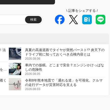
\
記事をシェアする
/
検索
！法
真夏の高速道路でタイヤが突然バースト!? 炎天下の
ドライブ前に知っておくべき点検内容とは
2026.08.06
車内での仮眠、どこまで安全？エンジンかけっぱな
様を変
しの危険性
2026.08.05
着く
令和8年熊本地震で「通れる道」を可視化、クルマ
の走行データが災害対応を支える
2026.08.03