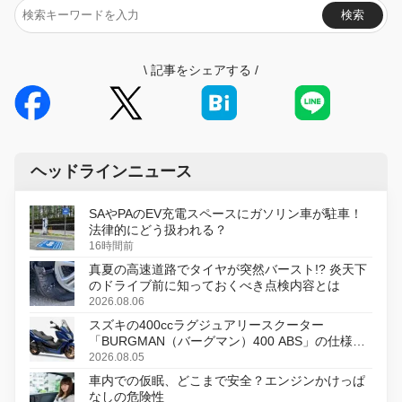
検索
\
記事をシェアする
/
ヘッドラインニュース
SAやPAのEV充電スペースにガソリン車が駐車！
法律的にどう扱われる？
16時間前
真夏の高速道路でタイヤが突然バースト!? 炎天下
のドライブ前に知っておくべき点検内容とは
2026.08.06
スズキの400ccラグジュアリースクーター
「BURGMAN（バーグマン）400 ABS」の仕様を
変更し、8月18日に発売
2026.08.05
車内での仮眠、どこまで安全？エンジンかけっぱ
なしの危険性