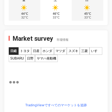
44°C
46°C
45°C
32°C
33°C
33°C
Market survey
市場情報
日経
トヨタ
日産
ホンダ
マツダ
スズキ
三菱
いすゞ
SUBARU
日野
ヤマハ発動機
TradingViewですべてのマーケットを追跡