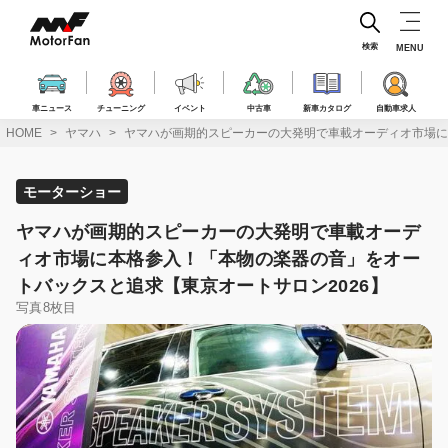
コ
ン
テ
検索
MENU
ン
ツ
へ
車ニュース
チューニング
イベント
中古車
新車カタログ
自動車求人
ス
HOME
ヤマハ
ヤマハが画期的スピーカーの大発明で車載オーディオ市場に
キ
ッ
プ
モーターショー
ヤマハが画期的スピーカーの大発明で車載オーデ
ィオ市場に本格参入！「本物の楽器の音」をオー
トバックスと追求【東京オートサロン2026】
写真8枚目