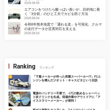
2026.08.05
エアコンをつけたら酸っぱい臭いが…目的地に着
く「3分前」のひと工夫でカビを防ぐ方法
2026.08.04
令和8年熊本地震で「通れる道」を可視化、クルマ
の走行データが災害対応を支える
2026.08.03
Ranking
ランキング
「下着メーカーが作った和製スーパーカー!?」F1エ
ンジンを積んだジオット・キャスピタという伝説
電源やバッテリー不要で、-1℃の飲めるシャーベッ
ト状ドリンクを生成。現場作業やアウトドアに「ア
イススラリーメーカー」が便利！
排ガス規制をクリアした、2ストVツインバイク、