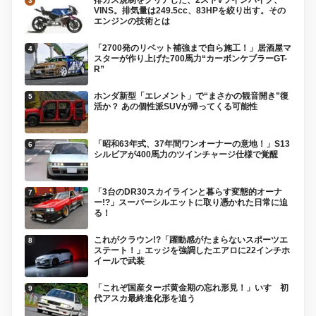
VINS。排気量は249.5cc、83HPを絞り出す。その
エンジンの技術とは
「2700発のリベット補強まで自ら施工！」居酒屋マ
スターが作り上げた700馬力“カーボンケブラーGT-
R”
ホンダ新型「エレメント」で“まさかの観音開き”復
活か？ あの個性派SUVが帰ってくる可能性
「昭和63年式、37年間ワンオーナーの意地！」S13
シルビアが400馬力のツインチャージ仕様で覚醒
「3台のDR30スカイラインと暮らす変態的オーナ
ー!?」スーパーシルエットに取り憑かれた日常に迫
る！
これがクラウン!?「躍動感がたまらないスポーツエ
ステート！」エッジを強調したエアロに22インチホ
イールで武装
「これぞ国産ターボ黄金期の忘れ形見！」いすゞ初
代アスカ最終進化形を追う