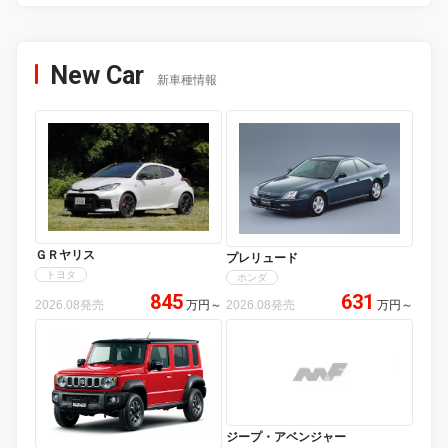
New Car
新車種情報
ＧＲヤリス
プレリュード
トヨタ
ホンダ
845
631
2026.08発売
万円
～
2026.08発売
万円
～
ジープ・アベンジャー