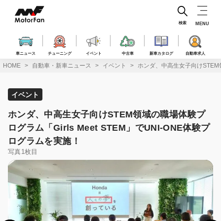
コ
ン
テ
検索
MENU
ン
ツ
へ
車ニュース
チューニング
イベント
中古車
新車カタログ
自動車求人
ス
HOME
自動車・新車ニュース
イベント
ホンダ、中高生女子向けSTEM領域
キ
ッ
プ
イベント
ホンダ、中高生女子向けSTEM領域の職場体験プ
ログラム「Girls Meet STEM」でUNI-ONE体験プ
ログラムを実施！
写真1枚目