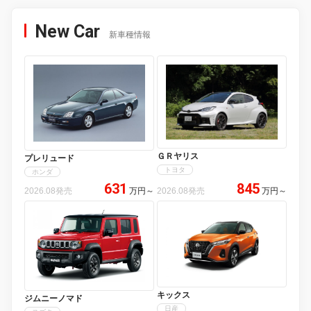
New Car
新車種情報
ＧＲヤリス
プレリュード
トヨタ
ホンダ
631
845
2026.08発売
万円
～
2026.08発売
万円
～
キックス
ジムニーノマド
日産