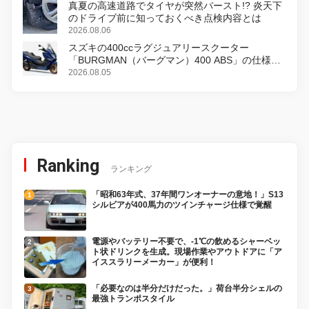
真夏の高速道路でタイヤが突然バースト!? 炎天下
のドライブ前に知っておくべき点検内容とは
2026.08.06
スズキの400ccラグジュアリースクーター
「BURGMAN（バーグマン）400 ABS」の仕様を
変更し、8月18日に発売
2026.08.05
Ranking
ランキング
「昭和63年式、37年間ワンオーナーの意地！」S13
シルビアが400馬力のツインチャージ仕様で覚醒
電源やバッテリー不要で、-1℃の飲めるシャーベッ
ト状ドリンクを生成。現場作業やアウトドアに「ア
イススラリーメーカー」が便利！
「必要なのは半分だけだった。」荷台半分シェルの
最強トランポスタイル