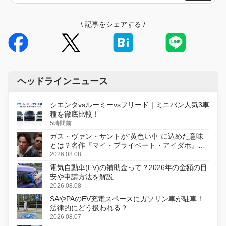
\
記事をシェアする
/
ヘッドラインニュース
シエンタvsルーミーvsフリード｜ミニバン人気3車
種を徹底比較！
5時間前
ガス・ヴァン・サントが“黄色い車”に込めた意味
とは？名作『マイ・プライベート・アイダホ』が
初のデジタルリマスター版で復活
2026.08.08
電気自動車(EV)の補助金って？2026年の金額の目
安や申請方法を解説
2026.08.08
SAやPAのEV充電スペースにガソリン車が駐車！
法律的にどう扱われる？
2026.08.07