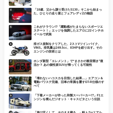
「18歳、父から譲り受けたS130」そこから始まっ
た、ひとりの走り屋とフェアレディZの物語
これがクラウン!?「躍動感がたまらないスポーツエ
ステート！」エッジを強調したエアロに22インチホ
イールで武装
排ガス規制をクリアした、2ストVツインバイク、
VINS。排気量は249.5cc、83HPを絞り出す。その
エンジンの技術とは
ホンダ新型「エレメント」で“まさかの観音開き”復
活か？ あの個性派SUVが帰ってくる可能性
「壊れないハコスカを目指した結果…」エアコン＆
電動パワステ完備、旧車の常識を覆すGT-R仕様のす
べて
「下着メーカーが作った和製スーパーカー!?」F1エ
ンジンを積んだジオット・キャスピタという伝説
「遊び尽くして、そのまま寝る。」軽トラ×エアル