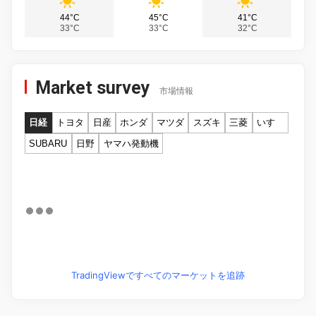
44°C
45°C
41°C
33°C
33°C
32°C
Market survey
市場情報
日経
トヨタ
日産
ホンダ
マツダ
スズキ
三菱
いすゞ
SUBARU
日野
ヤマハ発動機
TradingViewですべてのマーケットを追跡