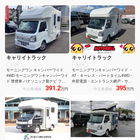
キャリイトラック
キャリイトラック
スズキ
スズキ
モーニングワン キャンパーワイド
モーニングワンキャンパーワイド ・
4WD モーニングワンキャンパーワイ
AT・キーレス・パートタイム4WD・
ド 禁煙車 パナソニック製ナビ フル
外部電源・エントランス網戸・サブ
391.2
395
セグTV Bluetooth リアカメラ 走行充
バッテリー・プッシュアウト式アク
中古車価格：
万円
中古車価格：
万円
電システム KMEエアコン 1500Wイ
リル2重窓・走行充電システム・イ
ンバーター 外部AC電源コード
ンバーター・ハイマウントストップ
ランプ・ナビゲージョンシステム