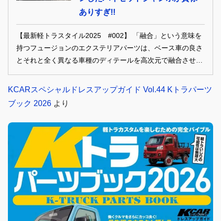
ありすぎ!!
【最新軽トラスタイル2025 #002】 「融合」という意味を
持つフュージョンのエクステリアパーツは、ベース車の良さ
とそれと全く異なる車種のディテールを高次元で融合させる
のがウリ。グローバルなオフロードスタイルで魅了するハイ
ゼットトラック、そしてクラシカルな人気車種をオマージュ
KCARスペシャルドレスアップガイド Vol.44 Kトラパーツ
した最新作のキャリイトラックをご紹介しよう。
ブック 2026
より