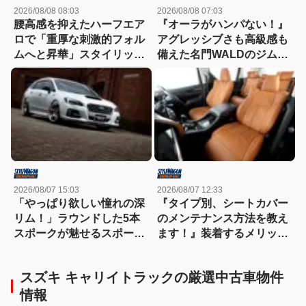
2026/08/08 08:03
2026/08/08 07:03
腰高感を抑えたハーフエア
『オーラがハンパない！』
ロで「重厚な刺激的フォル
アグレッシブさも高級感も
ムへと昇華」スタイリッシ
備えた名門WALDのジムニ
ュなエステートを構築
ーノマド用ボディキット
2026/08/07 15:03
2026/08/07 12:33
「やっぱり欲しい憧れの深
『タイプ別、シートカバー
リム！」ラウンドした5本
のメンテナンス方法を教え
スポークが魅せるスポーツ
ます！』装着するメリット
コンケイブを履いてみた
も紹介！
い！
スズキ キャリイトラックの厳選中古車物件
情報