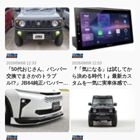
2026/08/08 12:33
2026/08/08 12:03
「50代おじさん、バンパー
『「気になる」は試してか
交換でまさかのトラブ
ら決める時代！』最新カス
ル!?」JB64純正バンパー流
タムを一気に実車体感でき
用に挑戦したら、センサー
る【BLITZ×carrozzeria】
エラーも体験（涙）
9/5（土）・6（日）in A
PIT京都