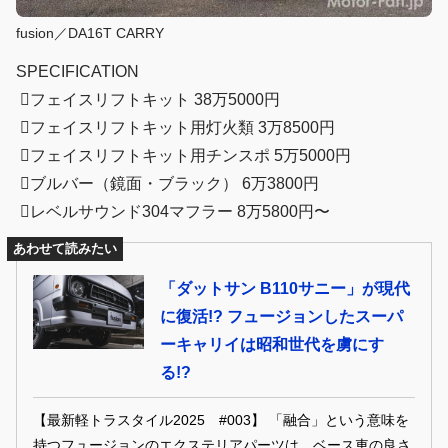
fusion／DA16T CARRY
SPECIFICATION
⃝フェイスリフトキット 38万5000円
⃝フェイスリフトキット用灯火類 3万8500円
⃝フェイスリフトキット用チンスポ 5万5000円
⃝ブルバー（鏡面・ブラック） 6万3800円
⃝レベルサウンド304マフラー 8万5800円〜
あわせて読みたい
「ダットサン B110サニー」が現代
に復活!? フュージョンしたスーパ
ーキャリイは昭和世代を虜にす
る!?
【最新軽トラスタイル2025 #003】 「融合」という意味を
持つフュージョンのエクステリアパーツは、ベース車の良さ