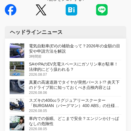
ヘッドラインニュース
電気自動車(EV)の補助金って？2026年の金額の目
安や申請方法を解説
3時間前
SAやPAのEV充電スペースにガソリン車が駐車！
法律的にどう扱われる？
2026.08.07
真夏の高速道路でタイヤが突然バースト!? 炎天下
のドライブ前に知っておくべき点検内容とは
2026.08.06
スズキの400ccラグジュアリースクーター
「BURGMAN（バーグマン）400 ABS」の仕様を
変更し、8月18日に発売
2026.08.05
車内での仮眠、どこまで安全？エンジンかけっぱ
なしの危険性
2026.08.05