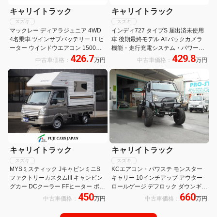
キャリイトラック
キャリイトラック
スズキ
スズキ
マックレー ディアラジュニア 4WD
インディ727 タイプS 届出済未使用
4名乗車 ツインサブバッテリー FFヒ
車 後期最終モデル ATバックカメラ
ーター ウインドウエアコン 1500W
機能・走行充電システム・パワーウ
426.7
429.8
インバーター ソーラー 電子レンジ
ィンドー・キーレス・ベルギーシー
中古車価格：
万円
中古車価格：
万円
ポータブル発電機 冷蔵庫 キャンピン
ト生地・FRPルーフ・シンクギャレ
グカー
ー付シャワーヘッド
キャリイトラック
キャリイトラック
スズキ
スズキ
MYSミスティック JキャビンミニS
KCエアコン・パワステ モンスター
ファクトリーカスタムIII キャンピン
キャリー 10インチアップ アウター
グカー DCクーラー FFヒーター ポー
ロールゲージ デフロック ダウンギア
450
660
タブル電源 オルタネーターチャージ
ー ジムニーサスペンション 35イン
中古車価格：
万円
中古車価格：
万円
ャー
チタイヤ ブリッドバケットシート