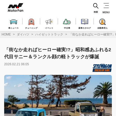
コ
ン
テ
検索
MENU
ン
ツ
へ
車ニュース
チューニング
イベント
中古車
新車カタログ
自動車求人
ス
HOME
ダイハツ
ハイゼットトラック
「街なか走ればヒーロー確実!?
キ
ッ
プ
「街なか走ればヒーロー確実!?」昭和感あふれる2
代目サニー＆ランクル顔の軽トラックが爆誕
2026.02.21 06:05