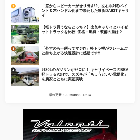
「窓からスピーカーがせり出す!?」左右非対称ペイ
ント＆左ハンドル化まで果たした凄腕DA63Tキャリ
イ
【軽トラ買うならどっち？】改良キャリイとハイゼ
ットトラックを比較! 価格・燃費・装備の差は？
「外すのも一瞬ってマジ!?」軽トラ幌がフレームご
と持ち上がる快適設計に感動です!!
月80Lのガソリンがゼロに！ キャリイベースのBEV
軽トラ＆V2Hで、スズキが「ちょうどいい電動化」
を農家とともに実証実験
最終更新：2026/08/08 12:14