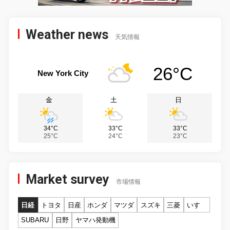
Weather news
天気情報
26°C
New York City
金
土
日
34°C
33°C
33°C
25°C
24°C
23°C
Market survey
市場情報
日経
トヨタ
日産
ホンダ
マツダ
スズキ
三菱
いすゞ
SUBARU
日野
ヤマハ発動機