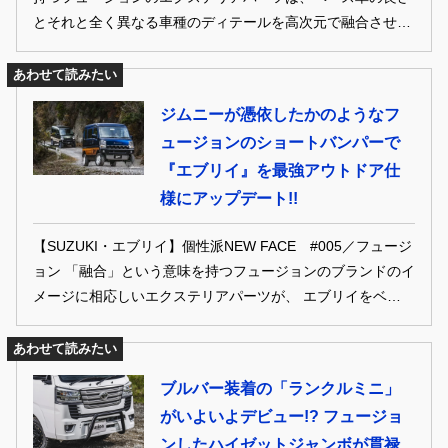
とそれと全く異なる車種のディテールを高次元で融合させる
のがウリ。グローバルなオフロードスタイルで魅了するハイ
ゼットトラック、そしてクラシカルな人気車種をオマージュ
あわせて読みたい
した最新作のキャリイトラックをご紹介しよう。
ジムニーが憑依したかのようなフ
ュージョンのショートバンパーで
『エブリイ』を最強アウトドア仕
様にアップデート!!
【SUZUKI・エブリイ】個性派NEW FACE #005／フュージ
ョン 「融合」という意味を持つフュージョンのブランドのイ
メージに相応しいエクステリアパーツが、 エブリイをベース
に大人気のジムニー風デザインを取り入れたショートバンパ
ー。 その名も「エブニイ」。大柄なエブリイにタフなジムニ
あわせて読みたい
ーの雰囲気を上手に融合させた。
ブルバー装着の「ランクルミニ」
がいよいよデビュー!? フュージョ
ンしたハイゼットジャンボが貫禄