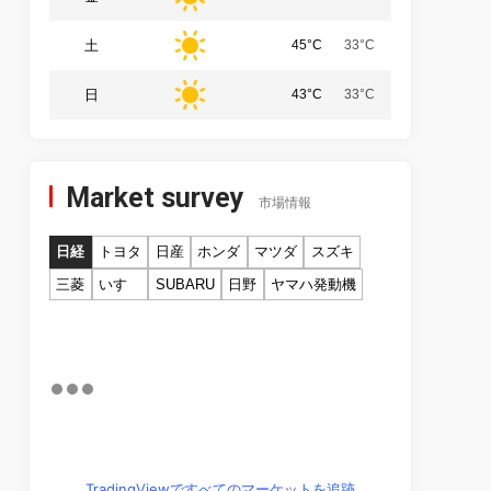
土
45°C
33°C
日
43°C
33°C
Market survey
市場情報
日経
トヨタ
日産
ホンダ
マツダ
スズキ
三菱
いすゞ
SUBARU
日野
ヤマハ発動機
TradingViewですべてのマーケットを追跡