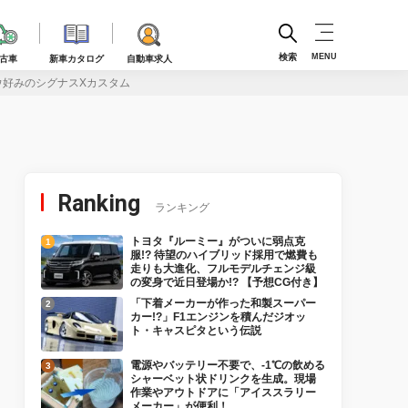
検索
MENU
古車
新車カタログ
自動車求人
ウ好みのシグナスXカスタム
Ranking
ランキング
トヨタ『ルーミー』がついに弱点克
服!? 待望のハイブリッド採用で燃費も
走りも大進化、フルモデルチェンジ級
の変身で近日登場か!? 【予想CG付き】
「下着メーカーが作った和製スーパー
カー!?」F1エンジンを積んだジオッ
ト・キャスピタという伝説
電源やバッテリー不要で、-1℃の飲める
シャーベット状ドリンクを生成。現場
作業やアウトドアに「アイススラリー
メーカー」が便利！