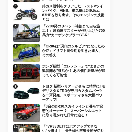
排ガス規制をクリアした、2ストVツイ
ンバイク、VINS。排気量は249.5cc、
83HPを絞り出す。そのエンジンの技術
とは
「2700発のリベット補強まで自ら施
工！」居酒屋マスターが作り上げた700
馬力“カーボンケブラーGT-R”
「GR86は“現代のシルビア”になったの
か!?」ドリフト黄金期を生きた達人、
その答え
ホンダ新型「エレメント」で“まさかの
観音開き”復活か？ あの個性派SUVが帰
ってくる可能性
トヨタ 新型ハリアーがさらに精悍に! モ
デリスタ＆TRDが専用カスタムパーツ
を一斉発売、スポーティさを大幅パワ
ーアップ!
「3台のDR30スカイラインと暮らす変
態的オーナー!?」スーパーシルエット
に取り憑かれた日常に迫る！
「”VR38DETTはボアアップできな
い”を覆す！」最先端の溶射技術が切り