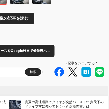
→
のニュースをGoogle検索で優先表示
\
記事をシェアする
/
検索
！法
真夏の高速道路でタイヤが突然バースト!? 炎天下の
ドライブ前に知っておくべき点検内容とは