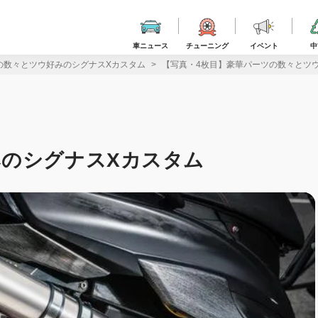
車ニュース
チューニング
イベント
中
の数々とツウ好みのシグナスXカスタム
【写真・4枚目】豪華パーツの数々とツ
のシグナスXカスタム