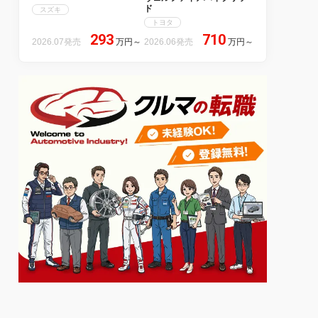
ド
スズキ
トヨタ
293
710
2026.07発売
万円
～
2026.06発売
万円
～