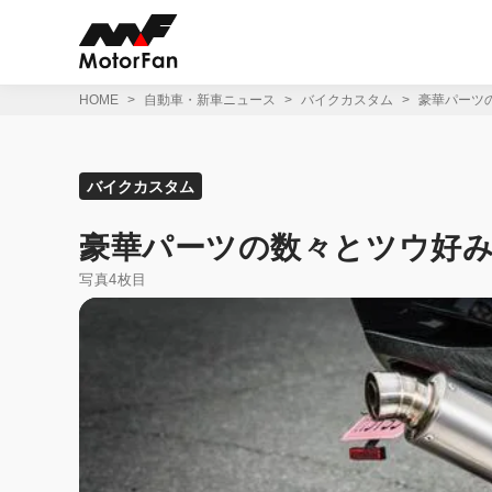
コ
ン
テ
ン
ツ
HOME
自動車・新車ニュース
バイクカスタム
豪華パーツ
へ
ス
キ
ッ
バイクカスタム
プ
豪華パーツの数々とツウ好み
写真4枚目