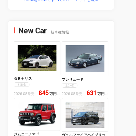
New Car
新車種情報
ＧＲヤリス
プレリュード
トヨタ
ホンダ
845
631
2026.08発売
万円
～
2026.08発売
万円
～
ジムニーノマド
ヴェルファイアハイブリッ