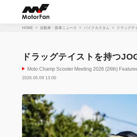
コ
ン
テ
ン
ツ
HOME
自動車・新車ニュース
バイクカスタム
ドラッグテイ
へ
ス
キ
ッ
ドラッグテイストを持つJOG
プ
Moto Champ Scooter Meeting 2026 (26th) Feature
2026.05.09 13:00