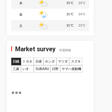
木
31°C
24°C
金
31°C
24°C
土
31°C
23°C
Market survey
市場情報
日経
トヨタ
日産
ホンダ
マツダ
スズキ
三菱
いすゞ
SUBARU
日野
ヤマハ発動機