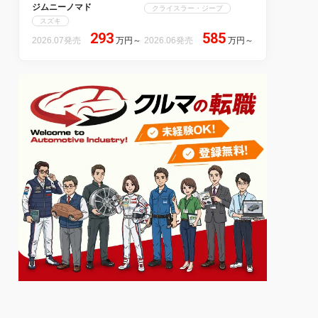
ジムニーノマド
クライスラー・ジープ
スズキ
293
585
2026.07発売
万円
～
2026.06発売
万円
～