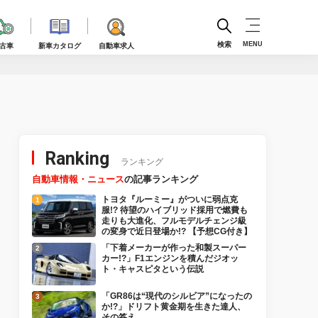
検索
MENU
古車
新車カタログ
自動車求人
Ranking
ランキング
自動車情報・ニュース
の記事ランキング
トヨタ『ルーミー』がついに弱点克
服!? 待望のハイブリッド採用で燃費も
走りも大進化、フルモデルチェンジ級
の変身で近日登場か!? 【予想CG付き】
「下着メーカーが作った和製スーパー
カー!?」F1エンジンを積んだジオッ
ト・キャスピタという伝説
「GR86は“現代のシルビア”になったの
か!?」ドリフト黄金期を生きた達人、
その答え