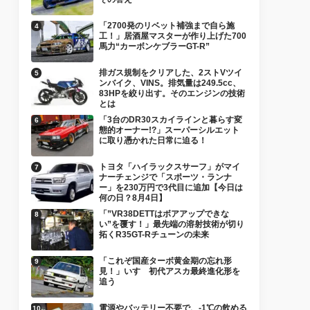
「2700発のリベット補強まで自ら施
工！」居酒屋マスターが作り上げた700
馬力“カーボンケブラーGT-R”
排ガス規制をクリアした、2ストVツイ
ンバイク、VINS。排気量は249.5cc、
83HPを絞り出す。そのエンジンの技術
とは
「3台のDR30スカイラインと暮らす変
態的オーナー!?」スーパーシルエット
に取り憑かれた日常に迫る！
トヨタ「ハイラックスサーフ」がマイ
ナーチェンジで「スポーツ・ランナ
ー」を230万円で3代目に追加【今日は
何の日？8月4日】
「”VR38DETTはボアアップできな
い”を覆す！」最先端の溶射技術が切り
拓くR35GT-Rチューンの未来
「これぞ国産ターボ黄金期の忘れ形
見！」いすゞ初代アスカ最終進化形を
追う
電源やバッテリー不要で、-1℃の飲める