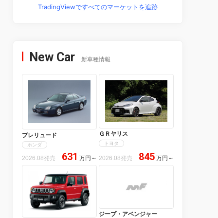
TradingViewですべてのマーケットを追跡
New Car
新車種情報
ＧＲヤリス
プレリュード
トヨタ
ホンダ
631
845
2026.08発売
万円
～
2026.08発売
万円
～
ジープ・アベンジャー