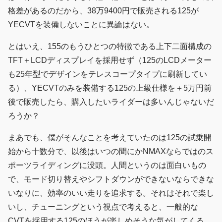
格差があるのだから、38万9400円で販売される125が
YECVTを装備しないことに異論はない。
とはいえ、155のもうひとつの特徴である上下二面構成の
TFT＋LCDディスプレイを採用せず（125のLCDメーター
も25年型でデザインをテレスコープタイプに刷新してい
る）、YECVTのみを装備する125の上級仕様を＋5万円前
後で販売したら、購入したいライダーは多いんじゃないだ
ろうか？
まあでも、僕がそんなことを考えていたのは125の試乗開
始から十数分で、以後はいつの間にかNMAXならではのス
ポーツライディングに没頭。人間というのは面白いもの
で、モード切り替えやシフトダウンができないならできな
いなりに、効率のいい走りを追求する。それはそれで楽し
いし、チューニングという視点で考えると、一般的な
CVTを採用する125のほうが楽しめそうな気がしてくる。