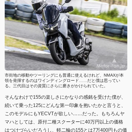
市街地の移動やツーリングにも普通に使えるけれど、NMAXが本
領を発揮するのはワインディングロード……だと僕は思ってい
る。三代目はその資質にさらに磨きがかけられていた。
そんなわけで155の楽しさにかなりの感銘を受けた僕が、
続いて乗った125にどんな第一印象を抱いたかと言うと、
このモデルにもYECVTが欲しい……だった。もちろんヤ
マハとしては、原付二種スクーターに40万円以上の価格
はつけづらいだろうし、軽二輪の155とは7万400円もの価