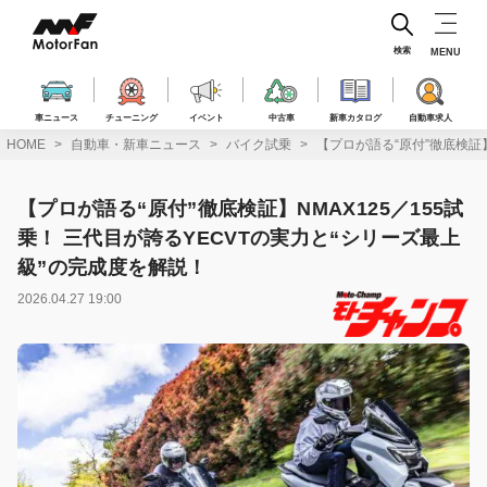
コ
ン
テ
検索
MENU
ン
ツ
へ
車ニュース
チューニング
イベント
中古車
新車カタログ
自動車求人
ス
HOME
自動車・新車ニュース
バイク試乗
【プロが語る“原付”徹底検証】
キ
ッ
プ
【プロが語る“原付”徹底検証】NMAX125／155試
乗！ 三代目が誇るYECVTの実力と“シリーズ最上
級”の完成度を解説！
2026.04.27 19:00