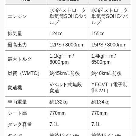
水冷4ストローク
水冷4ストローク
エンジン
単気筒SOHC4バ
単気筒SOHC4バ
ルブ
ルブ
排気量
124cc
155cc
最高出力
12PS / 8000rpm
15PS / 8000rpm
1.1kgf・m /
1.4kgf・m /
最大トルク
6000rpm
6500rpm
燃費（WMTC）
約45km/L前後
約40km/L前後
Vベルト式無段
YECVT（電子制
変速機
変速
御CVT）
車両重量
約132kg
約134kg
シート高
770mm
770mm
タンク容量
7.1L
7.1L
タイヤ
前後13インチ
前後13インチ