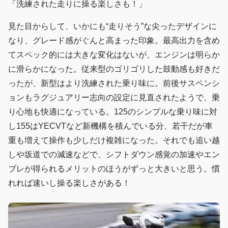
「洗練された走りに操る楽しさも！」
見た目からして、いかにも“走りそう”な尖ったデザインに
なり、グレード感がぐんと高まった印象。最高出力を含め
てスペック的には大きな変化はないが、エンジンは明らか
に滑らかになった。従来型のゴリゴリした鼓動感も好きだ
ったが、新型はより洗練された乗り味に。前後サスペンシ
ョンもラグジュアリー志向の設定に見直されたようで、乗
り心地も快適になっている。125のシンプルな乗り味に対
し155はYECVTなど新機構を積んでいる分、若干だが車
重も増えて操作も少しだけ複雑になった。それでも追い越
しや坂道での減速などで、シフトダウン感覚の加速やエン
ブレが得られるメリットのほうがずっと大きいと思う。慣
れれば速いし操る楽しさがある！