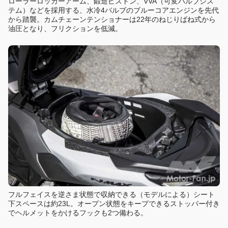
ローラーロッカーアーム、鍛造ピストン、VVA（可変バルブシス
テム）などを採用する、水冷4バルブのブルーコアエンジンを先代
から踏襲。カムチェーンテンショナーは22年のねじりばね式から
油圧となり、フリクションを低減。
フルフェイスを逆さま状態で収納できる（モデルによる）シート
下スペースは約23L。オープン状態をキープできるストッパー付き
でヘルメットをかけるフックも2つ備わる。