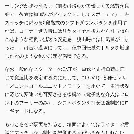
ーリングが味わえるし（前者は滑らかで優しくて燃費が良
好で、後者は加減速がダイレクトにしてスポーティ）、左
スイッチに備わる3段階式のシフトダウンボタンを使用す
れば、コーナー進入時にはリヤタイヤが後方から引っ張ら
れるような程良い減速＆安定感、脱出時には排気量が上が
った……は言い過ぎにしても、低中回転域のトルクを増強
したかのような鋭い加速が満喫できる。
なお一般的なスクーターのCVTが、車速と走行負荷に応
じて変速比を決定するのに対して、YECVTは各種センサ
ー／コントロールユニット／モーターを用いて、走行状況
に応じて変速比を可変させる機構で（電子的な介入はフロ
ントのプーリーのみ）、シフトボタンを押せば強制的にロ
ーギヤードになる。
もっともその事実を知ると、場面によってはライダーの意
識にマッチしない特性を想像する人がいるかもしれない