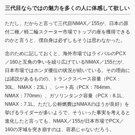
三代目ならではの魅力を多くの人に体感して欲しい
ただし、だからと言って三代目NMAX／155が、日本の原
付二種／軽二輪スクーター市場でトップの座を獲得できる
のかと言うと、僕自身は必ずしもそうは思わなかった。
念のために記しておくと、海外市場ではライバルのPCX
／160と互角の争いを繰り広げているNMAX／155だが、
日本市場ではホンダ優位の状況が続いている。その理由に
は諸説があるものの、トランクスペース容量（PCX：
30L、NMAX：23L）、シート高（PCX：764mm、
NMAX：770mm）、ガソリンタンク容量（PCX：8.1L、
NMAX：7.1L。ただし公称燃費はNMAXのほうが良好）を
挙げるライダーが多いようで、そういった事実を考えると
進化したと言っても、NMAX／155が日本市場でPCX／
160の牙城を突き崩すのは、容易じゃないだろう。