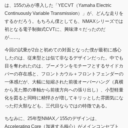
は、155のみが導入した「YECVT（Yamaha Electric
Continuously Variable Transmission）」が、どんな走りを
するかだろう。もちろん僕としても、NMAXシリーズでは
初となる電子制御式CVTに、興味津々だったのだ
が……。
今回の試乗が2台と初めての対面となった僕が最初に感心
したのは、従来型とは似て非なるデザインだった。中でも
目を奪われたのは、ブーメランをモチーフとするサイドカ
バーの存在感と、フロントカウル＋フロントフェンダーの
一体感だが、大幅に短縮された前後オーバーハング（真横
から見た際の車軸から前後方向への張り出し）、小型軽量
化を図ると同時に精悍さが増してキリッとした雰囲気にな
った灯火類なども、三代目ならではの特徴である。
ちなみに、25年型NMAX／155のデザインは、
Accelerating Core（加速する核心）がメインコンセプト