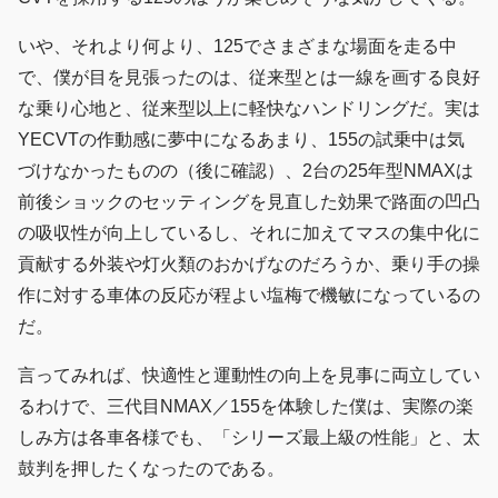
いや、それより何より、125でさまざまな場面を走る中
で、僕が目を見張ったのは、従来型とは一線を画する良好
な乗り心地と、従来型以上に軽快なハンドリングだ。実は
YECVTの作動感に夢中になるあまり、155の試乗中は気
づけなかったものの（後に確認）、2台の25年型NMAXは
前後ショックのセッティングを見直した効果で路面の凹凸
の吸収性が向上しているし、それに加えてマスの集中化に
貢献する外装や灯火類のおかげなのだろうか、乗り手の操
作に対する車体の反応が程よい塩梅で機敏になっているの
だ。
言ってみれば、快適性と運動性の向上を見事に両立してい
るわけで、三代目NMAX／155を体験した僕は、実際の楽
しみ方は各車各様でも、「シリーズ最上級の性能」と、太
鼓判を押したくなったのである。