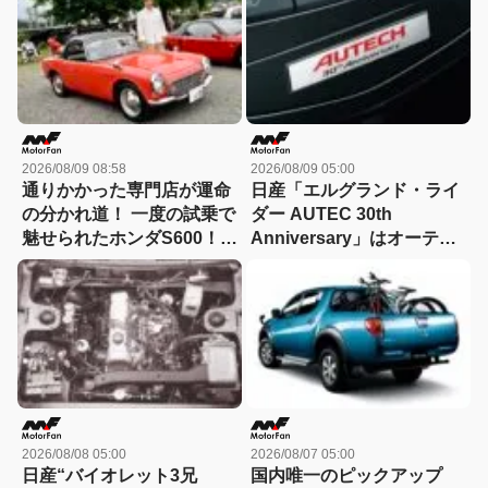
り…残念【今日は何の日？
「サバンナ」【歴史を飾っ
8月10日】
たライバル対決029】
2026/08/09 08:58
2026/08/09 05:00
通りかかった専門店が運命
日産「エルグランド・ライ
の分かれ道！ 一度の試乗で
ダー AUTEC 30th
魅せられたホンダS600！
Anniversary」はオーテッ
【花見の里で感謝の集いや
ク30周年記念の特別仕様
ります！】
車！ 426万円～16年に発売
【今日は何の日？8月9日】
2026/08/08 05:00
2026/08/07 05:00
日産“バイオレット3兄
国内唯一のピックアップ