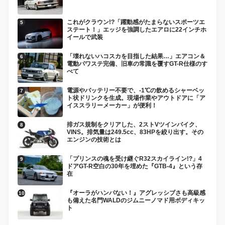
これがクラウン!?「躍動感がたまらないスポーツエ
ステート！」エッジを強調したエアロに22インチホ
イールで武装
「壊れないハコスカを目指した結果…」エアコン＆
電動パワステ完備、旧車の常識を覆すGT-R仕様のす
べて
電源やバッテリー不要で、-1℃の飲めるシャーベッ
ト状ドリンクを生成。現場作業やアウトドアに「ア
イススラリーメーカー」が便利！
排ガス規制をクリアした、2ストVツインバイク、
VINS。排気量は249.5cc、83HPを絞り出す。その
エンジンの技術とは
「プリンスの魂を受け継ぐR32スカイライン!?」4
ドアGT-R空白の30年を埋めた『GTB-4』という存
在
『オーラがハンパない！』アグレッシブさも高級感
も備えた名門WALDのジムニーノマド用ボディキッ
ト