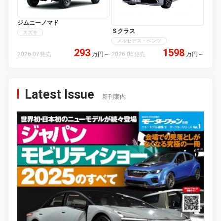
ジムニーノマド
Ｓクラス
スズキ
メルセデス・ベンツ
293
1598
2026.07発売
万円
～
2026.06発売
万円
～
Latest Issue
新刊案内