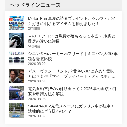
ヘッドラインニュース
Motor-Fan 真夏の読者プレゼント。クルマ・バイ
ク好きに刺さるアイテムを揃えました！
2時間前
車の“エアコン”は燃費が落ちるって本当？ 冷房と
暖房の違いに注目！
5時間前
シエンタvsルーミーvsフリード｜ミニバン人気3車
種を徹底比較！
2026.08.09
ガス・ヴァン・サントが“黄色い車”に込めた意味
とは？名作『マイ・プライベート・アイダホ』が
初のデジタルリマスター版で復活
2026.08.08
電気自動車(EV)の補助金って？2026年の金額の目
安や申請方法を解説
2026.08.08
SAやPAのEV充電スペースにガソリン車が駐車！
法律的にどう扱われる？
2026.08.07