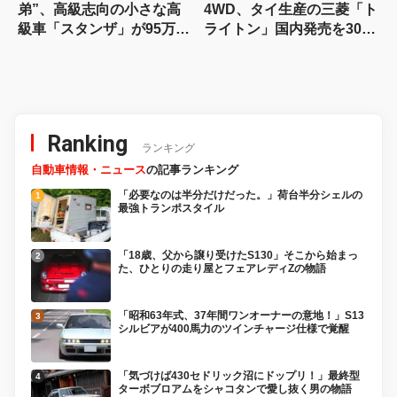
弟”、高級志向の小さな高
4WD、タイ生産の三菱「ト
級車「スタンザ」が95万円
ライトン」国内発売を300
～77年誕生【今日は何の
万台限定/294万円で06年に
日？8月8日】
先行予約スタート！【今日
は何の日？8月7日】
Ranking
ランキング
自動車情報・ニュース
の記事ランキング
「必要なのは半分だけだった。」荷台半分シェルの
最強トランポスタイル
「18歳、父から譲り受けたS130」そこから始まっ
た、ひとりの走り屋とフェアレディZの物語
「昭和63年式、37年間ワンオーナーの意地！」S13
シルビアが400馬力のツインチャージ仕様で覚醒
「気づけば430セドリック沼にドップリ！」最終型
ターボブロアムをシャコタンで愛し抜く男の物語