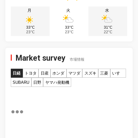
月
火
水
33°C
33°C
31°C
23°C
23°C
22°C
Market survey
市場情報
日経
トヨタ
日産
ホンダ
マツダ
スズキ
三菱
いすゞ
SUBARU
日野
ヤマハ発動機