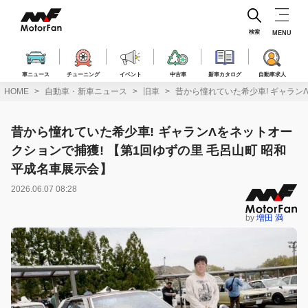
コ
ン
テ
検索
MENU
ン
ツ
へ
車ニュース
チューニング
イベント
中古車
新車カタログ
自動車求人
ス
HOME
自動車・新車ニュース
旧車
昔から憧れていた希少車! ギャラン
キ
ッ
プ
昔から憧れていた希少車! ギャランΛをネットオー
クションで捕獲! 【第1回ゆずの里 毛呂山町 昭和
平成名車展示会】
2026.06.07 08:28
by
増田 満