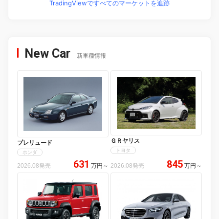
TradingViewですべてのマーケットを追跡
New Car
新車種情報
ＧＲヤリス
プレリュード
トヨタ
ホンダ
631
845
2026.08発売
万円
～
2026.08発売
万円
～