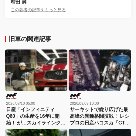
増田 満
この著者の記事をもっと見る
旧車の関連記事
2026/08/10 05:00
2026/08/09 10:00
日産「インフィニティ
サーキットで繰り広げた最
Q60」の生産を16年に開
高峰の異種格闘技戦！ レシ
始！ が…スカイラインクー
プロの日産ハコスカ「GT-
ペとしての日本導入は見送
R」vs.ロータリーのマツダ