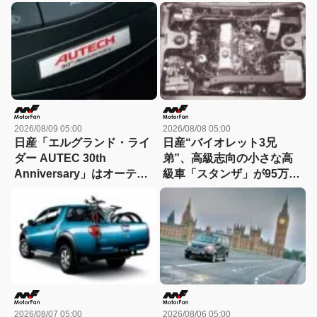
R」vs.ロータリーのマツダ
【花見の里で感謝の集いや
「サバンナ」【歴史を飾っ
ります！】
たライバル対決029】
2026/08/09 05:00
2026/08/08 05:00
日産「エルグランド・ライ
日産“バイオレット3兄
ダー AUTEC 30th
弟”、高級志向の小さな高
Anniversary」はオーテッ
級車「スタンザ」が95万円
ク30周年記念の特別仕様
～77年誕生【今日は何の
車！ 426万円～16年に発売
日？8月8日】
【今日は何の日？8月9日】
2026/08/07 05:00
2026/08/06 05:00