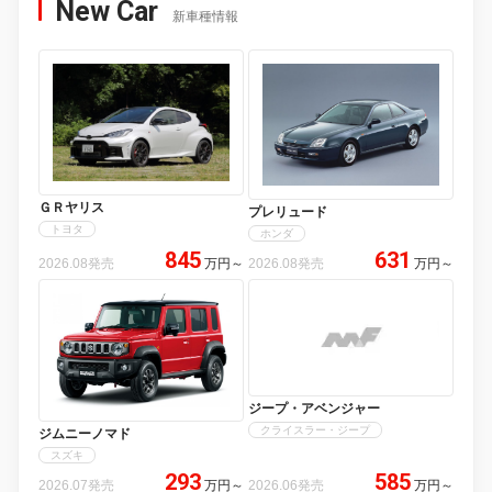
New Car
新車種情報
ＧＲヤリス
プレリュード
トヨタ
ホンダ
845
631
2026.08発売
万円
～
2026.08発売
万円
～
ジープ・アベンジャー
クライスラー・ジープ
ジムニーノマド
スズキ
293
585
2026.07発売
万円
～
2026.06発売
万円
～