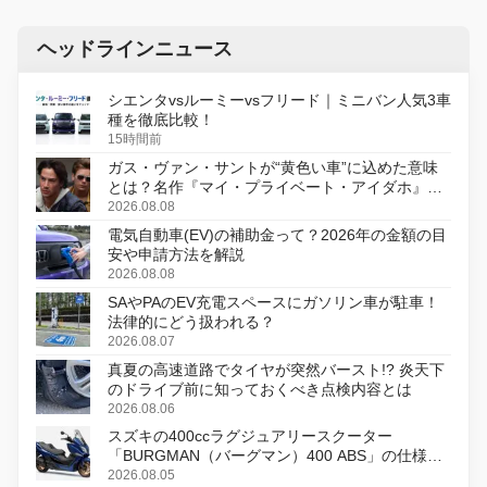
ヘッドラインニュース
シエンタvsルーミーvsフリード｜ミニバン人気3車
種を徹底比較！
15時間前
ガス・ヴァン・サントが“黄色い車”に込めた意味
とは？名作『マイ・プライベート・アイダホ』が
初のデジタルリマスター版で復活
2026.08.08
電気自動車(EV)の補助金って？2026年の金額の目
安や申請方法を解説
2026.08.08
SAやPAのEV充電スペースにガソリン車が駐車！
法律的にどう扱われる？
2026.08.07
真夏の高速道路でタイヤが突然バースト!? 炎天下
のドライブ前に知っておくべき点検内容とは
2026.08.06
スズキの400ccラグジュアリースクーター
「BURGMAN（バーグマン）400 ABS」の仕様を
変更し、8月18日に発売
2026.08.05