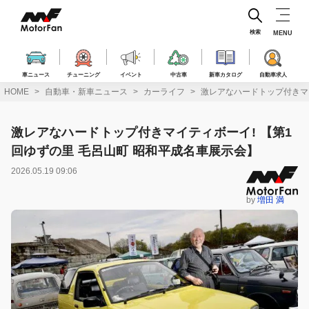
コ
ン
テ
検索
MENU
ン
ツ
へ
車ニュース
チューニング
イベント
中古車
新車カタログ
自動車求人
ス
HOME
自動車・新車ニュース
カーライフ
激レアなハードトップ付きマイ
キ
ッ
プ
激レアなハードトップ付きマイティボーイ! 【第1
回ゆずの里 毛呂山町 昭和平成名車展示会】
2026.05.19 09:06
by
増田 満