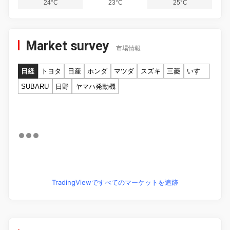
24°C
23°C
25°C
Market survey
市場情報
日経
トヨタ
日産
ホンダ
マツダ
スズキ
三菱
いすゞ
SUBARU
日野
ヤマハ発動機
TradingViewですべてのマーケットを追跡