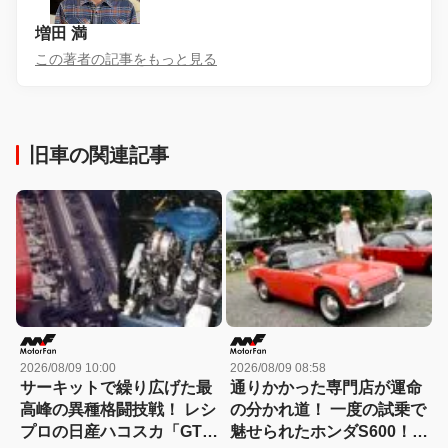
増田 満
この著者の記事をもっと見る
旧車の関連記事
2026/08/09 10:00
2026/08/09 08:58
サーキットで繰り広げた最
通りかかった専門店が運命
高峰の異種格闘技戦！ レシ
の分かれ道！ 一度の試乗で
プロの日産ハコスカ「GT-
魅せられたホンダS600！