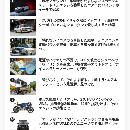
これがクラウン!?「躍動感がたまらないスポーツエ
ステート！」エッジを強調したエアロに22インチホ
イールで武装
「気づけば430セドリック沼にドップリ！」最終型
ターボブロアムをシャコタンで愛し抜く男の物語
「壊れないハコスカを目指した結果…」エアコン＆
電動パワステ完備、旧車の常識を覆すGT-R仕様のす
べて
電源やバッテリー不要で、-1℃の飲めるシャーベッ
ト状ドリンクを生成。現場作業やアウトドアに「ア
イススラリーメーカー」が便利！
「遊び尽くして、そのまま寝る。」軽トラ×エアル
ーフテントという最適解、見つけた!!
排ガス規制をクリアした、2ストVツインバイク、
VINS。排気量は249.5cc、83HPを絞り出す。その
エンジンの技術とは
『オーラがハンパない！』アグレッシブさも高級感
も備えた名門WALDのジムニーノマド用ボディキッ
ト