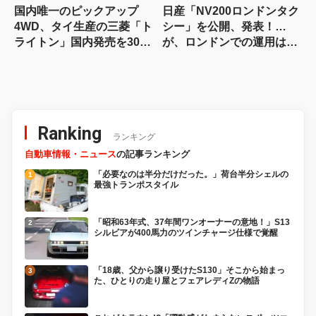
国内唯一のピックアップ
日産「NV200ロンドンタク
4WD、タイ生産の三菱「ト
シー」を公開、発表！…
ライトン」国内発売を300
が、ロンドンでの運用は実
万台限定/294万円で06年に
現できず(涙)【今日は何の
先行予約スタート！【今日
日？8月6日】
は何の日？8月7日】
Ranking
ランキング
自動車情報・ニュース
の記事ランキング
「必要なのは半分だけだった。」荷台半分シェルの
最強トランポスタイル
「昭和63年式、37年間ワンオーナーの意地！」S13
シルビアが400馬力のツインチャージ仕様で覚醒
「18歳、父から譲り受けたS130」そこから始まっ
た、ひとりの走り屋とフェアレディZの物語