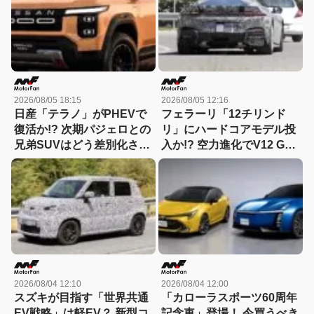
2026/08/05 18:15
2026/08/05 12:16
日産「テラノ」がPHEVで
フェラーリ「12チリンド
復活か!? 次期パジェロとの
リ」にハードコアモデル投
兄弟SUVはどう差別化され
入か!? 空力進化でV12 GT
る？
は新たな領域へ
2026/08/04 12:10
2026/08/04 12:00
スズキが目指す「世界共通
「カローラスポーツ60周年
EV戦略」は軽EV？ 新型コ
記念車」登場！ 今買うべき