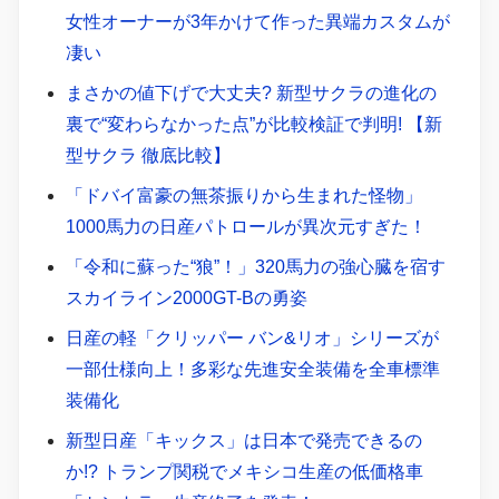
女性オーナーが3年かけて作った異端カスタムが
凄い
まさかの値下げで大丈夫? 新型サクラの進化の
裏で“変わらなかった点”が比較検証で判明! 【新
型サクラ 徹底比較】
「ドバイ富豪の無茶振りから生まれた怪物」
1000馬力の日産パトロールが異次元すぎた！
「令和に蘇った“狼”！」320馬力の強心臓を宿す
スカイライン2000GT-Bの勇姿
日産の軽「クリッパー バン&リオ」シリーズが
一部仕様向上！多彩な先進安全装備を全車標準
装備化
新型日産「キックス」は日本で発売できるの
か!? トランプ関税でメキシコ生産の低価格車