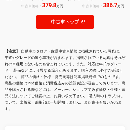
379.8
386.7
サウンド インテリジェントルームミ
純正9インチナビ/ドライブレコーダ
中古車価格：
万円
中古車価格：
万円
ラー LEDライト フルセグTV USB
ー/ETC2.0/BSM/ワイヤレス充電/シ
Bluetooth ドラレコ ETC2.0
ートヒーター/取扱説明書/保証書
中古車トップ
【注意】
自動車カタログ・厳選中古車情報に掲載されている写真は、
年式やグレードの違う車種が含まれます。掲載されている写真はそれぞ
れの車種用でないものも含まれています。また、対応は年式やグレー
ド、 装備などにより異なる場合があります。購入の際は必ずご確認く
ださい。 商品の価格・仕様・発売元等は記事掲載時点でのものです。
商品の価格は本体価格と消費税込みの総額表記が混在しております。商
品を購入される際などには、メーカー、ショップで必ず価格・仕様・返
品方法についてご確認の上、お買い求め下さい。 購入時のトラブルに
ついて、出版元・編集部は一切関知しません。また責任も負いかねま
す。