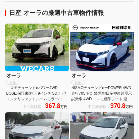
日産 オーラの厳選中古車物件情報
オーラ
オーラ
日産
日産
ニスモチューンドeパワー4WD
NISMOチューンドeーPOWER 4WD
BOSE/保証書/純正 9インチ SDナビ/
走行705キロ 禁煙車/日産神奈川展示
インテリジェントルームミラー/エマ
試乗車 4WD ニスモ標準シート 運転
367.8
370.8
ージェンシーブレーキ/シートヒータ
席助手席シートヒーター BOSE カー
中古車価格：
万円
中古車価格：
万円
ー 前席/全方位モニター/車線逸脱防
ナビ アラウンドビューモニター
止支援システム/ドライブレコーダー
ETC2.0 車内撮影用カメラ付ドラレ
360°
コ LED メーカー新車保証継承