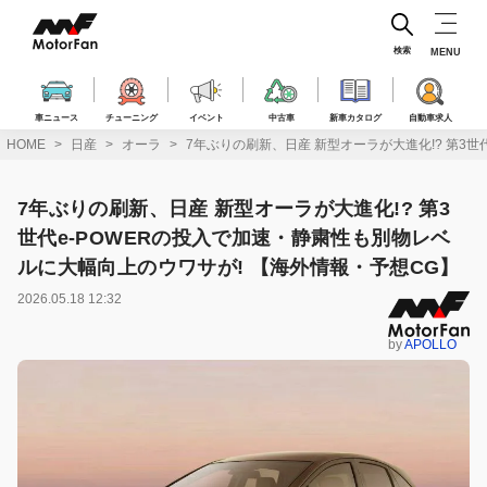
コ
ン
テ
検索
MENU
ン
ツ
へ
車ニュース
チューニング
イベント
中古車
新車カタログ
自動車求人
ス
HOME
日産
オーラ
7年ぶりの刷新、日産 新型オーラが大進化!? 第3
キ
ッ
プ
7年ぶりの刷新、日産 新型オーラが大進化!? 第3
世代e-POWERの投入で加速・静粛性も別物レベ
ルに大幅向上のウワサが! 【海外情報・予想CG】
2026.05.18 12:32
by
APOLLO