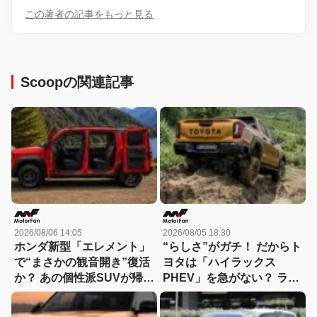
この著者の記事をもっと見る
Scoopの関連記事
2026/08/06 14:05
2026/08/05 18:30
ホンダ新型「エレメント」
“らしさ”がガチ！ だからト
で“まさかの観音開き”復活
ヨタは「ハイラックス
か？ あの個性派SUVが帰っ
PHEV」を急がない？ ライ
てくる可能性
バルとは異なる電動化戦略
を読み解く