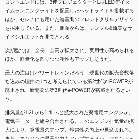
ロントエンドには、3連プロジェクターとL型LEDデイタ
イムランニングライトを配置したヘットライトを搭載する
ほか、セレナにも用いた縦基調のフロントグリルデザイン
を採用している。また、側面からは、シンプル&流美なサ
イドシルエットが見てとれる。
次期型では、全長、全高が拡大され、実用性が高められる
ほか、軽量化を図りつつ剛性もアップしそうだ。
最大の注目はパワートレインだろう。現世代の販売台数落
ち込みの理由の1つと考えられている第2世代e-POWERが
廃止され、新開発の第3世代e-POWERが搭載されるとい
う。
排気量が1.2Lから1.4Lへと拡大された発電用エンジンが、
電気モーターと組み合わされる。このエンジン排気量の拡
大により、発電量のアップ、静粛性の向上が見込まれる。
また、エンジンの最高出力もアップするほか、フロント＆