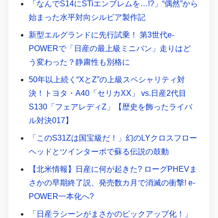
「なんでS14にSTiエンブレムを…!?」“偶然”から
始まった水平対向シルビア製作記
新型エルグランドに先行試乗！ 第3世代e-
POWERで「日産の最上級ミニバン」走りはど
う変わった？静粛性も別格に
50年以上続く“XとZ”の上級スペシャリティ対
決！トヨタ・A40「セリカXX」 vs.日産2代目
S130「フェアレディZ」【歴史を飾ったライバ
ル対決017】
「このS31Zは国宝級だ！」幻のLYクロスフロー
ヘッドとツインターボで蘇る伝説の鼓動
【北米情報】日産に何が起きた? ローグPHEVま
さかの早期終了説、発売数カ月で消滅の衝撃! e-
POWER一本化へ?
「日産ラシーンがまさかのピックアップ化！」