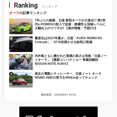
Ranking
ランキング
オーラ
の記事ランキング
7年ぶりの刷新、日産 新型オーラが大進化!? 第3世
代e-POWERの投入で加速・静粛性も別物レベルに
大幅向上のウワサが! 【海外情報・予想CG】
量産化は2027年夏か…日産「AURA NISMO RS
Concept」、GT-R彷彿させる給気口装備
内外装ともに磨かれた質感の高さは別格「日産ノー
トオーラ」【最新コンパクトカー 車種別解説
NISSAN NOTE AURA】
俊足の電動シティレーサー、日産ノート オーラ
NISMO 4WDの実力を900km走ってチェック
最終更新：2026/08/07 05:09