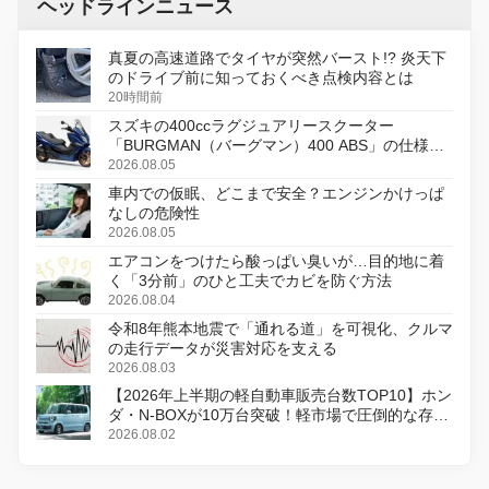
ヘッドラインニュース
真夏の高速道路でタイヤが突然バースト!? 炎天下
のドライブ前に知っておくべき点検内容とは
20時間前
スズキの400ccラグジュアリースクーター
「BURGMAN（バーグマン）400 ABS」の仕様を
変更し、8月18日に発売
2026.08.05
車内での仮眠、どこまで安全？エンジンかけっぱ
なしの危険性
2026.08.05
エアコンをつけたら酸っぱい臭いが…目的地に着
く「3分前」のひと工夫でカビを防ぐ方法
2026.08.04
令和8年熊本地震で「通れる道」を可視化、クルマ
の走行データが災害対応を支える
2026.08.03
【2026年上半期の軽自動車販売台数TOP10】ホン
ダ・N-BOXが10万台突破！軽市場で圧倒的な存在
感
2026.08.02