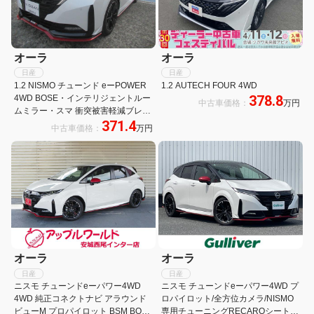
オーラ
オーラ
日産
日産
1.2 NISMO チューンド eーPOWER
1.2 AUTECH FOUR 4WD
378.8
4WD BOSE・インテリジェントルー
中古車価格：
万円
ムミラー・スマ 衝突被害軽減ブレー
371.4
キ 試乗車 LEDヘッドランプ 寒冷地
中古車価格：
万円
ドライブレコーダー アラビュー シー
トヒーター フルオートエアコン ABS
車線逸脱警報 4WD
オーラ
オーラ
日産
日産
ニスモ チューンドeーパワー4WD
ニスモ チューンドeーパワー4WD プ
4WD 純正コネクトナビ アラウンド
ロパイロット/全方位カメラ/NISMO
ビューM プロパイロット BSM BOSE
専用チューニングRECAROシート/