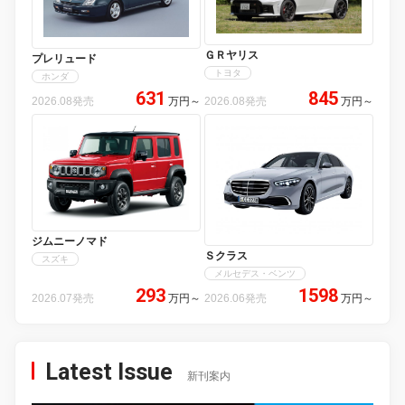
ＧＲヤリス
プレリュード
トヨタ
ホンダ
631
845
2026.08発売
万円
～
2026.08発売
万円
～
ジムニーノマド
Ｓクラス
スズキ
メルセデス・ベンツ
293
1598
2026.07発売
万円
～
2026.06発売
万円
～
Latest Issue
新刊案内