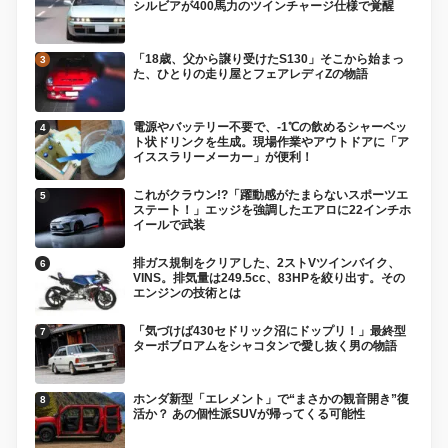
シルビアが400馬力のツインチャージ仕様で覚醒
「18歳、父から譲り受けたS130」そこから始まっ
た、ひとりの走り屋とフェアレディZの物語
電源やバッテリー不要で、-1℃の飲めるシャーベッ
ト状ドリンクを生成。現場作業やアウトドアに「ア
イススラリーメーカー」が便利！
これがクラウン!?「躍動感がたまらないスポーツエ
ステート！」エッジを強調したエアロに22インチホ
イールで武装
排ガス規制をクリアした、2ストVツインバイク、
VINS。排気量は249.5cc、83HPを絞り出す。その
エンジンの技術とは
「気づけば430セドリック沼にドップリ！」最終型
ターボブロアムをシャコタンで愛し抜く男の物語
ホンダ新型「エレメント」で“まさかの観音開き”復
活か？ あの個性派SUVが帰ってくる可能性