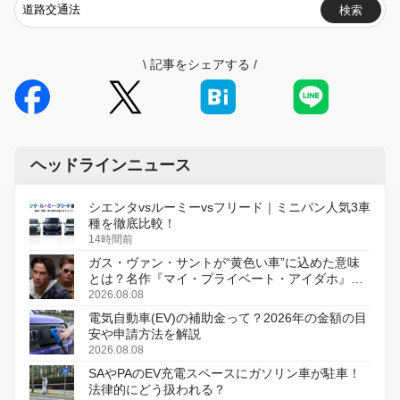
検索
\
記事をシェアする
/
ヘッドラインニュース
シエンタvsルーミーvsフリード｜ミニバン人気3車
種を徹底比較！
14時間前
ガス・ヴァン・サントが“黄色い車”に込めた意味
とは？名作『マイ・プライベート・アイダホ』が
初のデジタルリマスター版で復活
2026.08.08
電気自動車(EV)の補助金って？2026年の金額の目
安や申請方法を解説
2026.08.08
SAやPAのEV充電スペースにガソリン車が駐車！
法律的にどう扱われる？