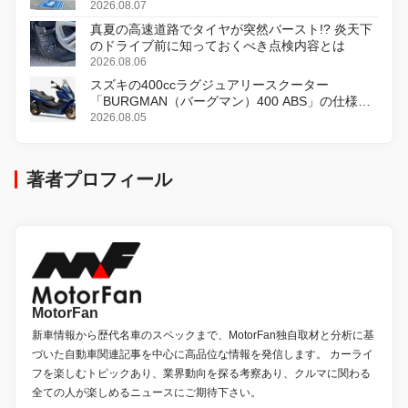
2026.08.07
真夏の高速道路でタイヤが突然バースト!? 炎天下
のドライブ前に知っておくべき点検内容とは
2026.08.06
スズキの400ccラグジュアリースクーター
「BURGMAN（バーグマン）400 ABS」の仕様を
変更し、8月18日に発売
2026.08.05
著者プロフィール
MotorFan
新車情報から歴代名車のスペックまで、MotorFan独自取材と分析に基
づいた自動車関連記事を中心に高品位な情報を発信します。 カーライ
フを楽しむトピックあり、業界動向を探る考察あり、クルマに関わる
全ての人が楽しめるニュースにご期待下さい。