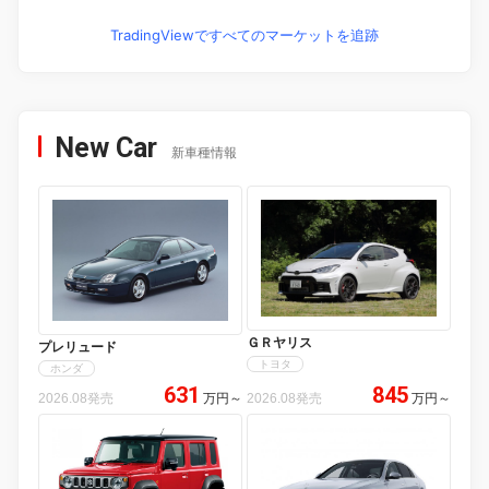
TradingViewですべてのマーケットを追跡
New Car
新車種情報
ＧＲヤリス
プレリュード
トヨタ
ホンダ
631
845
2026.08発売
万円
～
2026.08発売
万円
～