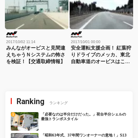
2017/10/02 11:14
2017/10/01 00:00
みんながオービスと見間違
安全運転支援企画！ 紅葉狩
えちゃうＮシステムの怖さ
りドライブのメッカ、東北
を検証！【交通取締情報】
自動車道のオービスはここ
が危ない!!【交通取締情
報】
Ranking
ランキング
「必要なのは半分だけだった。」荷台半分シェルの
最強トランポスタイル
「昭和63年式、37年間ワンオーナーの意地！」S13