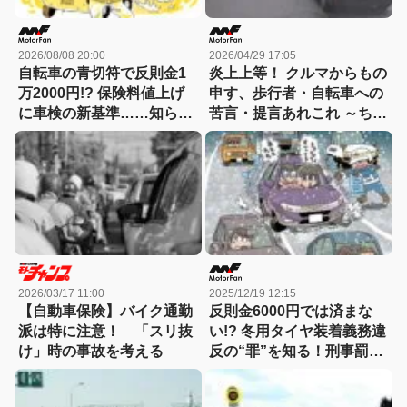
2026/08/08 20:00
2026/04/29 17:05
自転車の青切符で反則金1
炎上上等！ クルマからもの
万2000円!? 保険料値上げ
申す、歩行者・自転車への
に車検の新基準……知らな
苦言・提言あれこれ ～ちゃ
いと損する！カーライフの
んとまわりを見て歩け！～
新常識総まとめ
【MFクルマなんでもラウ
ンジ】No.25 「歩行者保
護」について考える
2026/03/17 11:00
2025/12/19 12:15
【自動車保険】バイク通勤
反則金6000円では済まな
派は特に注意！ 「スリ抜
い!? 冬用タイヤ装着義務違
け」時の事故を考える
反の“罪”を知る！刑事罰で
前科が付くケース……