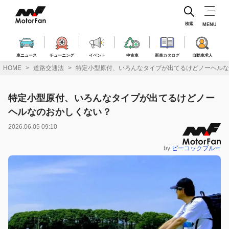
コ
ン
テ
検索
MENU
ン
ツ
へ
車ニュース
チューニング
イベント
中古車
新車カタログ
自動車求人
ス
HOME
道路交通法
特定小型原付、いろんなタイプが出てるけどノーヘルな
キ
ッ
プ
特定小型原付、いろんなタイプが出てるけどノー
ヘルなのおかしくない？
2026.06.05 09:10
by
ピーコックブルー