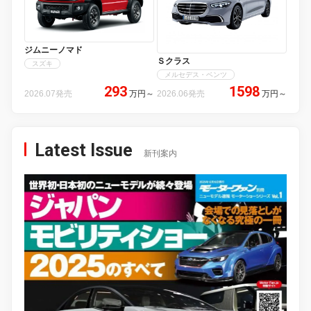
ジムニーノマド
Ｓクラス
スズキ
メルセデス・ベンツ
293
1598
2026.07発売
万円
～
2026.06発売
万円
～
Latest Issue
新刊案内