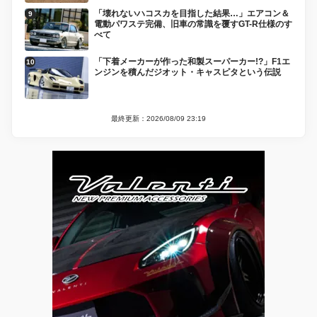
「壊れないハコスカを目指した結果…」エアコン＆
電動パワステ完備、旧車の常識を覆すGT-R仕様のす
べて
「下着メーカーが作った和製スーパーカー!?」F1エ
ンジンを積んだジオット・キャスピタという伝説
最終更新：2026/08/09 23:19