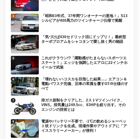
「昭和63年式、37年間ワンオーナーの意地！」S13
シルビアが400馬力のツインチャージ仕様で覚醒
「気づけば430セドリック沼にドップリ！」最終型
ターボブロアムをシャコタンで愛し抜く男の物語
これがクラウン!?「躍動感がたまらないスポーツエ
ステート！」エッジを強調したエアロに22インチホ
イールで武装
「壊れないハコスカを目指した結果…」エアコン＆
電動パワステ完備、旧車の常識を覆すGT-R仕様のす
べて
排ガス規制をクリアした、2ストVツインバイク、
VINS。排気量は249.5cc、83HPを絞り出す。その
エンジンの技術とは
電源やバッテリー不要で、-1℃の飲めるシャーベッ
ト状ドリンクを生成。現場作業やアウトドアに「ア
イススラリーメーカー」が便利！