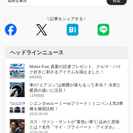
検索
\
記事をシェアする
/
ヘッドラインニュース
Motor-Fan 真夏の読者プレゼント。クルマ・バイ
ク好きに刺さるアイテムを揃えました！
8時間前
車の“エアコン”は燃費が落ちるって本当？ 冷房と
暖房の違いに注目！
11時間前
シエンタvsルーミーvsフリード｜ミニバン人気3車
種を徹底比較！
2026.08.09
ガス・ヴァン・サントが“黄色い車”に込めた意味
とは？名作『マイ・プライベート・アイダホ』が
初のデジタルリマスター版で復活
2026.08.08