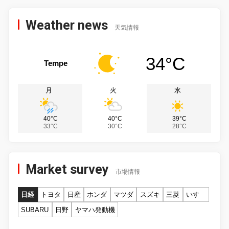
Weather news
天気情報
34°C
Tempe
月
火
水
40°C
40°C
39°C
33°C
30°C
28°C
Market survey
市場情報
日経
トヨタ
日産
ホンダ
マツダ
スズキ
三菱
いすゞ
SUBARU
日野
ヤマハ発動機