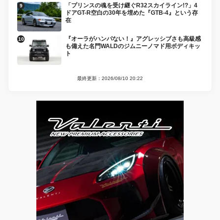
「プリンスの魂を受け継ぐR32スカイライン!?」4
ドアGT-R空白の30年を埋めた『GTB-4』という存
在
『オーラがハンパない！』アグレッシブさも高級感
も備えた名門WALDのジムニーノマド用ボディキッ
ト
最終更新：2026/08/10 20:22