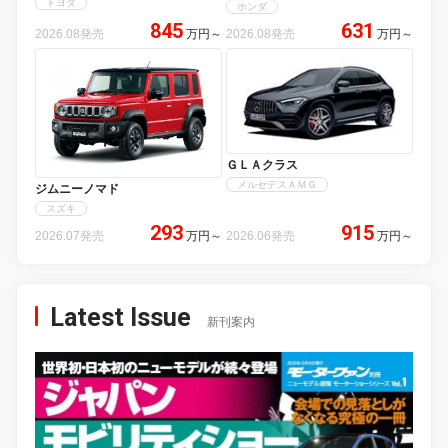
トヨタ
ホンダ
845
631
2026.08発売
万円
～
2026.08発売
万円
～
ＧＬＡクラス
メルセデスＡＭＧ
ジムニーノマド
スズキ
293
915
2026.07発売
万円
～
2026.06発売
万円
～
Latest Issue
新刊案内