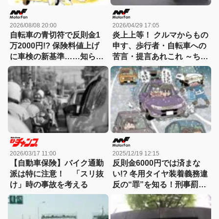
2026/08/08 20:00
2026/04/29 17:05
自転車の青切符で反則金1
炎上上等！ クルマからもの
万2000円!? 保険料値上げ
申す、歩行者・自転車への
に車検の新基準……知らな
苦言・提言あれこれ ～ちゃ
いと損する！カーライフの
んとまわりを見て歩け！～
新常識総まとめ
【MFクルマなんでもラウ
ンジ】No.25 「歩行者保
護」について考える
2026/03/17 11:00
2025/12/19 12:15
【自動車保険】バイク通勤
反則金6000円では済まな
派は特に注意！ 「スリ抜
い!? 冬用タイヤ装着義務違
け」時の事故を考える
反の“罪”を知る！刑事罰で
前科が付くケース……