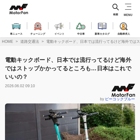
コ
ン
テ
検索
MENU
ン
ツ
へ
車ニュース
チューニング
イベント
中古車
新車カタログ
自動車求人
ス
HOME
道路交通法
電動キックボード、日本では流行ってるけど海外ではス
キ
ッ
プ
電動キックボード、日本では流行ってるけど海外
ではストップかかってるところも…日本はこれで
いいの？
2026.06.02 09:10
by
ピーコックブルー