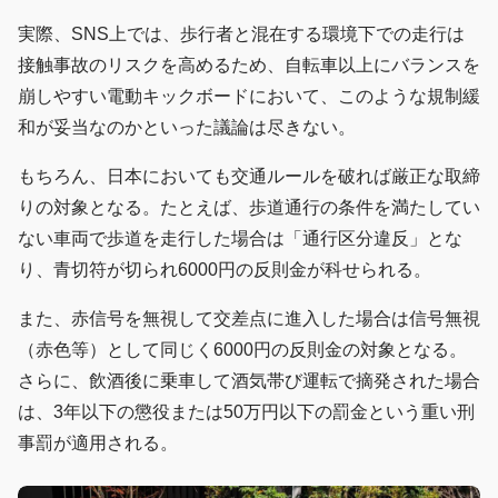
実際、SNS上では、歩行者と混在する環境下での走行は
接触事故のリスクを高めるため、自転車以上にバランスを
崩しやすい電動キックボードにおいて、このような規制緩
和が妥当なのかといった議論は尽きない。
もちろん、日本においても交通ルールを破れば厳正な取締
りの対象となる。たとえば、歩道通行の条件を満たしてい
ない車両で歩道を走行した場合は「通行区分違反」とな
り、青切符が切られ6000円の反則金が科せられる。
また、赤信号を無視して交差点に進入した場合は信号無視
（赤色等）として同じく6000円の反則金の対象となる。
さらに、飲酒後に乗車して酒気帯び運転で摘発された場合
は、3年以下の懲役または50万円以下の罰金という重い刑
事罰が適用される。