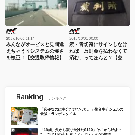
2017/10/02 11:14
2017/10/01 00:00
みんながオービスと見間違
続・青切符にサインしなけ
えちゃうＮシステムの怖さ
れば、反則金を払わなくて
を検証！【交通取締情報】
済む、ってほんと？【交通
取締情報】
Ranking
ランキング
「必要なのは半分だけだった。」荷台半分シェルの
最強トランポスタイル
「18歳、父から譲り受けたS130」そこから始まっ
た、ひとりの走り屋とフェアレディZの物語