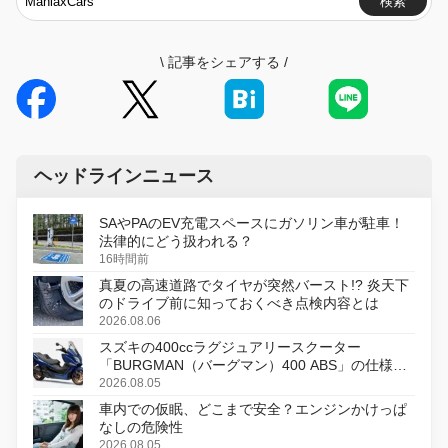
検索
\
記事をシェアする
/
ヘッドラインニュース
SAやPAのEV充電スペースにガソリン車が駐車！
法律的にどう扱われる？
16時間前
真夏の高速道路でタイヤが突然バースト!? 炎天下
のドライブ前に知っておくべき点検内容とは
2026.08.06
スズキの400ccラグジュアリースクーター
「BURGMAN（バーグマン）400 ABS」の仕様を
変更し、8月18日に発売
2026.08.05
車内での仮眠、どこまで安全？エンジンかけっぱ
なしの危険性
2026.08.05