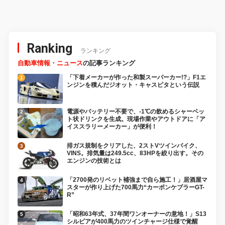
Ranking
ランキング
自動車情報・ニュース
の記事ランキング
「下着メーカーが作った和製スーパーカー!?」F1エ
ンジンを積んだジオット・キャスピタという伝説
電源やバッテリー不要で、-1℃の飲めるシャーベッ
ト状ドリンクを生成。現場作業やアウトドアに「ア
イススラリーメーカー」が便利！
排ガス規制をクリアした、2ストVツインバイク、
VINS。排気量は249.5cc、83HPを絞り出す。その
エンジンの技術とは
「2700発のリベット補強まで自ら施工！」居酒屋マ
スターが作り上げた700馬力“カーボンケブラーGT-
R”
「昭和63年式、37年間ワンオーナーの意地！」S13
シルビアが400馬力のツインチャージ仕様で覚醒