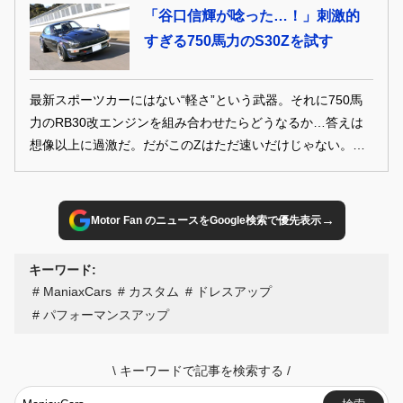
「谷口信輝が唸った…！」刺激的
すぎる750馬力のS30Zを試す
最新スポーツカーにはない“軽さ”という武器。それに750馬
力のRB30改エンジンを組み合わせたらどうなるか…答えは
想像以上に過激だ。だがこのZはただ速いだけじゃない。足
回りや剛性、操作性まで磨き上げられた完成度が、その魅力
を決定づけている。
→
Motor Fan のニュースをGoogle検索で優先表示
キーワード:
ManiaxCars
カスタム
ドレスアップ
パフォーマンスアップ
\
キーワードで記事を検索する
/