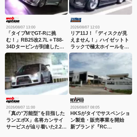
2026/08/07 13:00
2026/08/07 12:03
「タイプMでGT-Rに挑
リア11J！「ディスクが見
む！」RB25改2.7L＋T88-
えません！」ハイゼットト
34Dタービンが到達した
ラックで極太ホイールを履
300km/hの領域
きこなす！
2026/08/07 11:00
2026/08/07 08:05
「真の“万能型”を目指した
HKSがタイでサスペンショ
ランエボX」名将カンサイ
ン製造・販売事業を開始
サービスが辿り着いた2.2L
新ブランド『RC
仕様を紐解く
Generation』も発売予定