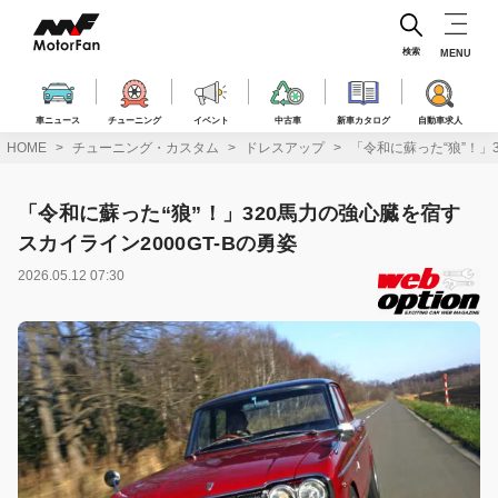
コ
ン
テ
検索
MENU
ン
ツ
へ
車ニュース
チューニング
イベント
中古車
新車カタログ
自動車求人
ス
HOME
チューニング・カスタム
ドレスアップ
「令和に蘇った“狼”！」
キ
ッ
プ
「令和に蘇った“狼”！」320馬力の強心臓を宿す
スカイライン2000GT-Bの勇姿
2026.05.12 07:30