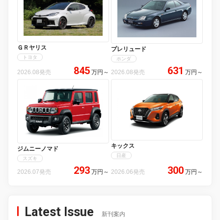
ＧＲヤリス
プレリュード
トヨタ
ホンダ
845
631
2026.08発売
万円
～
2026.08発売
万円
～
キックス
ジムニーノマド
日産
スズキ
293
300
2026.07発売
万円
～
2026.06発売
万円
～
Latest Issue
新刊案内