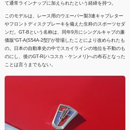
て通常ラインナップに加えられたという経緯を持つ。
このモデルは、レース用のウエーバー製3連キャブレター
やフロントディスクブレーキを備えた生粋のスポーツセダ
ンだ。GT-Bという名称は、同年9月にシングルキャブの廉
価版“GT-A(S54A-2型)”が登場したことにより改められたも
の。日本の自動車史の中でスカイラインの地位を不動のも
のにし、後のGT-R(ハコスカ・ケンメリ)への布石となった
ことは言うまでもない。