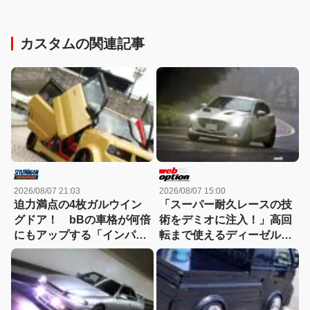
カスタムの関連記事
2026/08/07 21:03
2026/08/07 15:00
迫力満点の4枚ガルウイン
「スーパー耐久レースの技
グドア！ bBの車格が何倍
術をデミオに注入！」高回
にもアップする「インパク
転まで使えるディーゼルタ
トVIP!!」規格外！
ーボ仕様が熱い!!