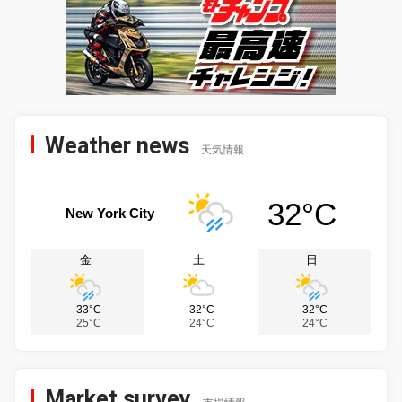
Weather news
天気情報
32°C
New York City
金
土
日
33°C
32°C
32°C
25°C
24°C
24°C
Market survey