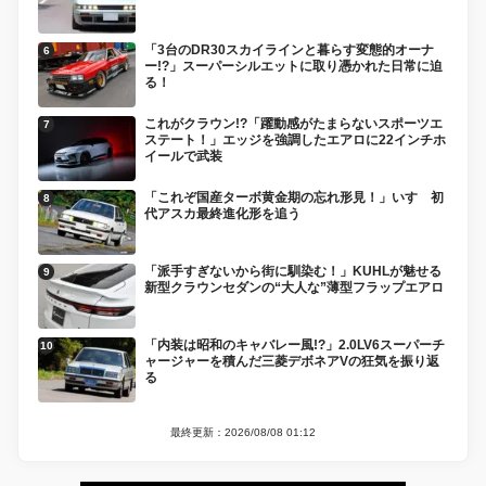
「3台のDR30スカイラインと暮らす変態的オーナ
ー!?」スーパーシルエットに取り憑かれた日常に迫
る！
これがクラウン!?「躍動感がたまらないスポーツエ
ステート！」エッジを強調したエアロに22インチホ
イールで武装
「これぞ国産ターボ黄金期の忘れ形見！」いすゞ初
代アスカ最終進化形を追う
「派手すぎないから街に馴染む！」KUHLが魅せる
新型クラウンセダンの“大人な”薄型フラップエアロ
「内装は昭和のキャバレー風!?」2.0LV6スーパーチ
ャージャーを積んだ三菱デボネアVの狂気を振り返
る
最終更新：2026/08/08 01:12