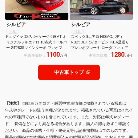
シルビア
シルビア
日産
日産
K’s ダイヤDSPパッケージ 6速MT オ
スペックSエアロ NISMOボディ
リジナルフルエアロ 10点式ロールバ
RB25DET t67タービン IKEA足廻り
ー GT2835ツインターボ ワンオフイ
ブレンボブレーキ ローダウン エアロ
1100
1280
ンクラ トラストサージタンク デフィ
ターボ 5速スピード S15クーペ
中古車価格：
万円
中古車価格：
万円
4連 Fコン Vプロ Raysロケバニダッ
ク 車高調
中古車トップ
【注意】
自動車カタログ・厳選中古車情報に掲載されている写真は、
年式やグレードの違う車種が含まれます。掲載されている写真はそれぞ
れの車種用でないものも含まれています。また、対応は年式やグレー
ド、 装備などにより異なる場合があります。購入の際は必ずご確認く
ださい。 商品の価格・仕様・発売元等は記事掲載時点でのものです。
商品の価格は本体価格と消費税込みの総額表記が混在しております。商