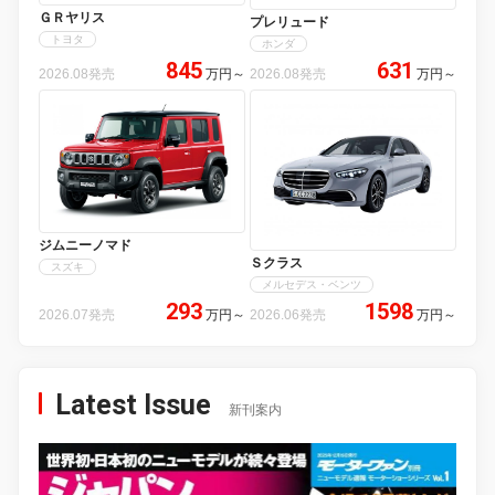
ＧＲヤリス
プレリュード
トヨタ
ホンダ
845
631
2026.08発売
万円
～
2026.08発売
万円
～
ジムニーノマド
Ｓクラス
スズキ
メルセデス・ベンツ
293
1598
2026.07発売
万円
～
2026.06発売
万円
～
Latest Issue
新刊案内