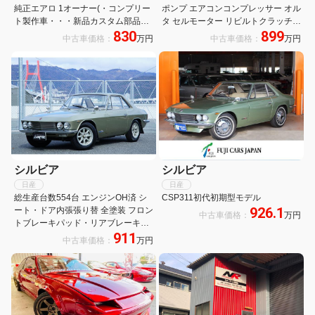
純正エアロ 1オーナー(・コンプリー
ポンプ エアコンコンプレッサー オル
ト製作車・・・新品カスタム部品装
タ セルモーター リビルトクラッチオ
830
899
着&消耗部品新品交換済&整備記録証
グラメタルシングル新品ミッション
中古車価格：
万円
中古車価格：
万円
明付)
r154新品コーヨーラジエター新トラ
ストオイルクーラー新
シルビア
シルビア
日産
日産
総生産台数554台 エンジンOH済 シ
CSP311初代初期型モデル
926.1
ート・ドア内張張り替 全塗装 フロン
中古車価格：
万円
トブレーキパッド・リアブレーキシ
911
ュー交換済 フロントキャリパー・リ
中古車価格：
万円
アホイールシリンダーOH済