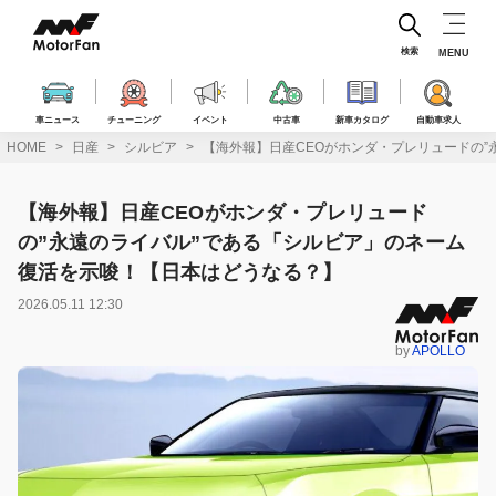
コ
ン
テ
検索
MENU
ン
ツ
へ
車ニュース
チューニング
イベント
中古車
新車カタログ
自動車求人
ス
HOME
日産
シルビア
【海外報】日産CEOがホンダ・プレリュードの
キ
ッ
プ
【海外報】日産CEOがホンダ・プレリュード
の”永遠のライバル”である「シルビア」のネーム
復活を示唆！【日本はどうなる？】
2026.05.11 12:30
by
APOLLO