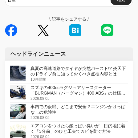
検索
\
記事をシェアする
/
ヘッドラインニュース
真夏の高速道路でタイヤが突然バースト!? 炎天下
のドライブ前に知っておくべき点検内容とは
10時間前
スズキの400ccラグジュアリースクーター
「BURGMAN（バーグマン）400 ABS」の仕様を
変更し、8月18日に発売
2026.08.05
車内での仮眠、どこまで安全？エンジンかけっぱ
なしの危険性
2026.08.05
エアコンをつけたら酸っぱい臭いが…目的地に着
く「3分前」のひと工夫でカビを防ぐ方法
2026.08.04