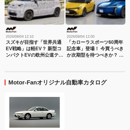
2026/08/04 12:10
2026/08/04 12:00
スズキが目指す「世界共通
「カローラスポーツ60周年
EV戦略」は軽EV？ 新型コ
記念車」登場！ 今買うべき
ンパクトEVの欧州公道テス
か次期型を待つべきか？ ハ
トをスクープ
ンマーヘッド採用に期待
Motor-Fanオリジナル自動車カタログ