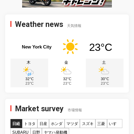
Weather news
天気情報
23°C
New York City
木
金
土
32°C
32°C
30°C
23°C
23°C
23°C
Market survey
市場情報
日経
トヨタ
日産
ホンダ
マツダ
スズキ
三菱
いすゞ
SUBARU
日野
ヤマハ発動機