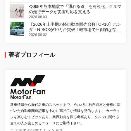
令和8年熊本地震で「通れる道」を可視化、クルマ
の走行データが災害対応を支える
2026.08.03
【2026年上半期の軽自動車販売台数TOP10】ホン
ダ・N-BOXが10万台突破！軽市場で圧倒的な存在
感
2026.08.02
著者プロフィール
MotorFan
新車情報から歴代名車のスペックまで、MotorFan独自取材と分析に基
づいた自動車関連記事を中心に高品位な情報を発信します。 カーライ
フを楽しむトピックあり、業界動向を探る考察あり、クルマに関わる
全ての人が楽しめるニュースにご期待下さい。
この著者の記事をもっと見る