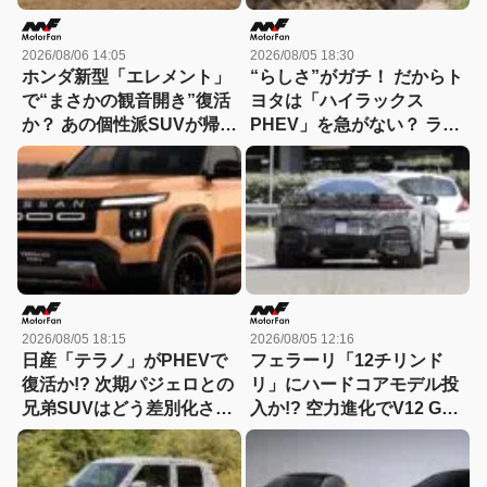
2026/08/06 14:05
2026/08/05 18:30
ホンダ新型「エレメント」
“らしさ”がガチ！ だからト
で“まさかの観音開き”復活
ヨタは「ハイラックス
か？ あの個性派SUVが帰っ
PHEV」を急がない？ ライ
てくる可能性
バルとは異なる電動化戦略
を読み解く
2026/08/05 18:15
2026/08/05 12:16
日産「テラノ」がPHEVで
フェラーリ「12チリンド
復活か!? 次期パジェロとの
リ」にハードコアモデル投
兄弟SUVはどう差別化され
入か!? 空力進化でV12 GT
る？
は新たな領域へ