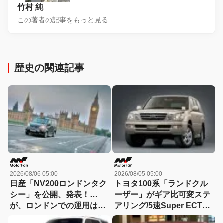
竹村 純
この著者の記事をもっと見る
歴史の関連記事
2026/08/06 05:00
2026/08/05 05:00
日産「NV200ロンドンタク
トヨタ100系「ランドクル
シー」を公開、発表！…
ーザー」がギア比可変ステ
が、ロンドンでの運用は実
アリング/5速Super ECTを
現できず(涙)【今日は何の
採用し380万円～02年にマ