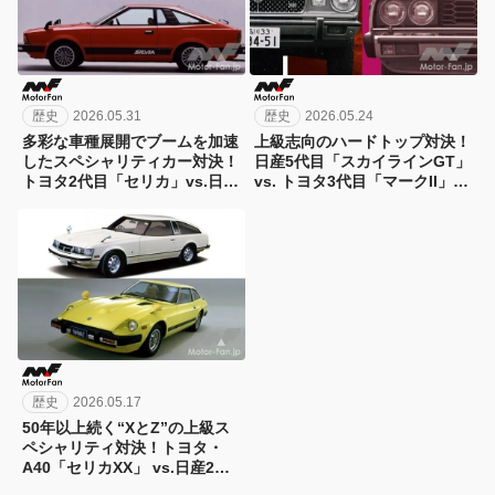
歴史
2026.05.31
歴史
2026.05.24
多彩な車種展開でブームを加速
上級志向のハードトップ対決！
したスペシャリティカー対決！
日産5代目「スカイラインGT」
トヨタ2代目「セリカ」vs.日産
vs. トヨタ3代目「マークII」
3代目「シルビア」【歴史を飾
【歴史を飾ったライバル対決
ったライバル対決019】
018】
歴史
2026.05.17
50年以上続く“XとZ”の上級ス
ペシャリティ対決！トヨタ・
A40「セリカXX」 vs.日産2代
目S130「フェアレディZ」【歴