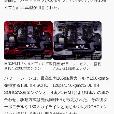
展開は、ハードトップが16タイプ、ハッチバックが15タ
イプと計31車型が用意された。
日産3代目「シルビア」に搭載
日産3代目「シルビア」に搭載
されたZ20E型エンジン
されたZ18E型エンジン
パワートレーンは、最高出力105ps/最大トルク15.0kgmを
発揮する1.8L 直4 SOHC、120ps/17.0kgmの2.0L 直4
SOHCの2種エンジンと、4速／5速MTおよび3速ATの組み
合わせ。駆動方式は先代同様FRが設定された。その後タ
ーボモデルやR30スカイラインと同じ4バルブDOHCエン
ジンを追加して走りに磨きがかけられた。