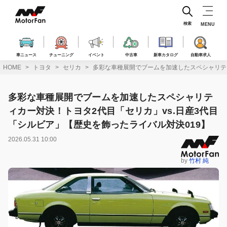
コ
ン
テ
検索
MENU
ン
ツ
へ
車ニュース
チューニング
イベント
中古車
新車カタログ
自動車求人
ス
HOME
トヨタ
セリカ
多彩な車種展開でブームを加速したスペシャリティ
キ
ッ
プ
多彩な車種展開でブームを加速したスペシャリテ
ィカー対決！トヨタ2代目「セリカ」vs.日産3代目
「シルビア」【歴史を飾ったライバル対決019】
2026.05.31 10:00
by
竹村 純