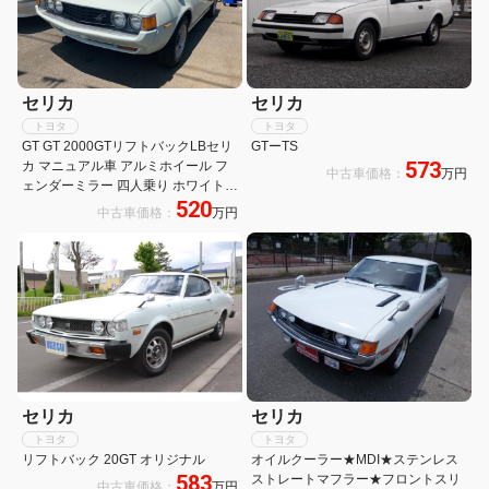
セリカ
セリカ
トヨタ
トヨタ
GT GT 2000GTリフトバックLBセリ
GTーTS
573
カ マニュアル車 アルミホイール フ
中古車価格：
万円
ェンダーミラー 四人乗り ホワイト
520
修復歴無し
中古車価格：
万円
セリカ
セリカ
トヨタ
トヨタ
リフトバック 20GT オリジナル
オイルクーラー★MDI★ステンレス
583
ストレートマフラー★フロントスリ
中古車価格：
万円