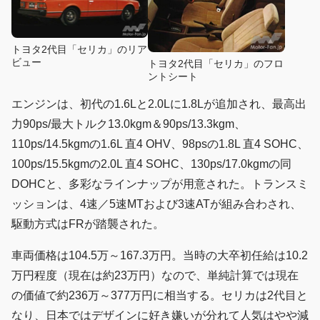
トヨタ2代目「セリカ」のリア
ビュー
トヨタ2代目「セリカ」のフロ
ントシート
エンジンは、初代の1.6Lと2.0Lに1.8Lが追加され、最高出
力90ps/最大トルク13.0kgm＆90ps/13.3kgm、
110ps/14.5kgmの1.6L 直4 OHV、98psの1.8L 直4 SOHC、
100ps/15.5kgmの2.0L 直4 SOHC、130ps/17.0kgmの同
DOHCと、多彩なラインナップが用意された。トランスミ
ッションは、4速／5速MTおよび3速ATが組み合わされ、
駆動方式はFRが踏襲された。
車両価格は104.5万～167.3万円。当時の大卒初任給は10.2
万円程度（現在は約23万円）なので、単純計算では現在
の価値で約236万～377万円に相当する。セリカは2代目と
なり、日本ではデザインに好き嫌いが分れて人気はやや減