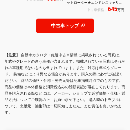
ットローター★エンドレスキャリパ
645
ー★4輪車高調★TOMSステアリング
中古車価格：
万円
★キルスイッチ(室内)★強化クラッ
チ★ETC
中古車トップ
【注意】
自動車カタログ・厳選中古車情報に掲載されている写真は、
年式やグレードの違う車種が含まれます。掲載されている写真はそれぞ
れの車種用でないものも含まれています。また、対応は年式やグレー
ド、 装備などにより異なる場合があります。購入の際は必ずご確認く
ださい。 商品の価格・仕様・発売元等は記事掲載時点でのものです。
商品の価格は本体価格と消費税込みの総額表記が混在しております。商
品を購入される際などには、メーカー、ショップで必ず価格・仕様・返
品方法についてご確認の上、お買い求め下さい。 購入時のトラブルに
ついて、出版元・編集部は一切関知しません。また責任も負いかねま
す。