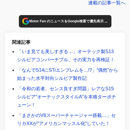
連載の記事一覧へ
史を飾ったライバル対決017】
→
Motor Fan のニュースをGoogle検索で優先表示
関連記事
「いま見ても美しすぎる…」オーテック製S13
シルビアコンバーチブル、その実力を再検証！
「なんでS14にSTiエンブレムを…!?」“偶然”から
始まった水平対向シルビア製作記
「令和の若者、センス良すぎ問題」レアなS15
シルビア“オーテックスタイルA”を本格ターボチ
ューン！
「まさかのV8スーパーチャージャー搭載…」セ
リカXXが“アメリカンマッスル化”していた！