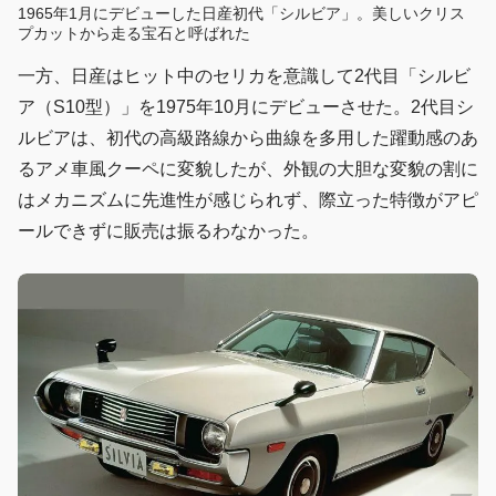
1965年1月にデビューした日産初代「シルビア」。美しいクリス
プカットから走る宝石と呼ばれた
一方、日産はヒット中のセリカを意識して2代目「シルビ
ア（S10型）」を1975年10月にデビューさせた。2代目シ
ルビアは、初代の高級路線から曲線を多用した躍動感のあ
るアメ車風クーペに変貌したが、外観の大胆な変貌の割に
はメカニズムに先進性が感じられず、際立った特徴がアピ
ールできずに販売は振るわなかった。