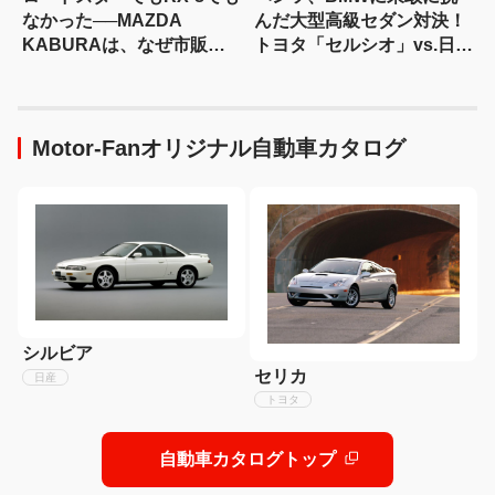
なかった──MAZDA
んだ大型高級セダン対決！
KABURAは、なぜ市販さ
トヨタ「セルシオ」vs.日産
れなかったのか？
「インフィニティQ45」
【歴史を飾ったライバル対
決028】
Motor-Fanオリジナル自動車カタログ
シルビア
セリカ
日産
トヨタ
自動車カタログトップ