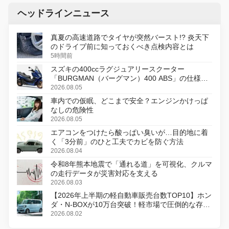
ヘッドラインニュース
真夏の高速道路でタイヤが突然バースト!? 炎天下
のドライブ前に知っておくべき点検内容とは
5時間前
スズキの400ccラグジュアリースクーター
「BURGMAN（バーグマン）400 ABS」の仕様を
変更し、8月18日に発売
2026.08.05
車内での仮眠、どこまで安全？エンジンかけっぱ
なしの危険性
2026.08.05
エアコンをつけたら酸っぱい臭いが…目的地に着
く「3分前」のひと工夫でカビを防ぐ方法
2026.08.04
令和8年熊本地震で「通れる道」を可視化、クルマ
の走行データが災害対応を支える
2026.08.03
【2026年上半期の軽自動車販売台数TOP10】ホン
ダ・N-BOXが10万台突破！軽市場で圧倒的な存在
感
2026.08.02