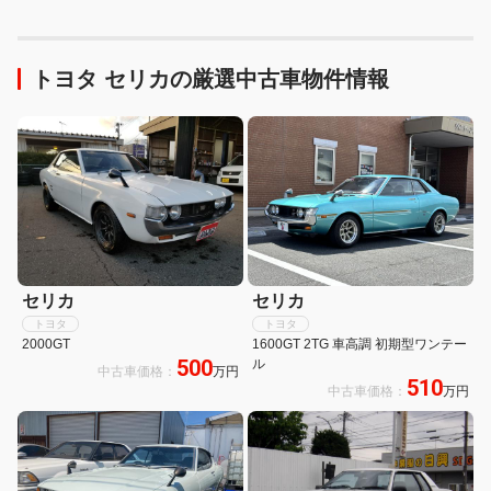
トヨタ セリカの厳選中古車物件情報
セリカ
セリカ
トヨタ
トヨタ
2000GT
1600GT 2TG 車高調 初期型ワンテー
500
ル
中古車価格：
万円
510
中古車価格：
万円