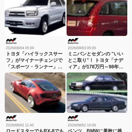
日？8月6日】
イナーチェンジ！【今日は
何の日？8月5日】
2026/08/04 05:00
2026/08/03 05:00
トヨタ「ハイラックスサー
ミニバンとセダンの “いい
フ」がマイナーチェンジで
とこ取り”！ トヨタ「ナデ
「スポーツ・ランナー」を
ィア」が178万円～98年に
230万円で3代目に追加【今
誕生【今日は何の日？8月3
日は何の日？8月4日】
日】
2026/08/02 11:45
2026/08/02 10:00
ロードスターでもRX-8でも
ベンツ、BMWに果敢に挑