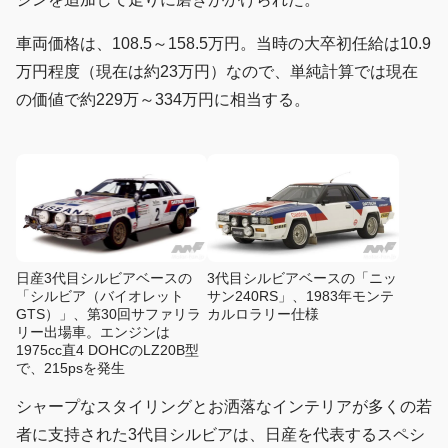
車両価格は、108.5～158.5万円。当時の大卒初任給は10.9
万円程度（現在は約23万円）なので、単純計算では現在
の価値で約229万～334万円に相当する。
日産3代目シルビアベースの
3代目シルビアベースの「ニッ
「シルビア（バイオレット
サン240RS」、1983年モンテ
GTS）」、第30回サファリラ
カルロラリー仕様
リー出場車。エンジンは
1975cc直4 DOHCのLZ20B型
で、215psを発生
シャープなスタイリングとお洒落なインテリアが多くの若
者に支持された3代目シルビアは、日産を代表するスペシ