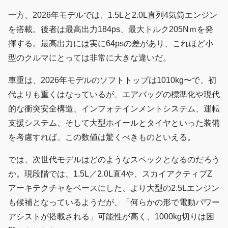
一方、2026年モデルでは、1.5Lと2.0L直列4気筒エンジン
を搭載。後者は最高出力184ps、最大トルク205Nｍを発
揮する。最高出力には実に64psの差があり、これほど小
型のクルマにとっては非常に大きな違いだ。
車重は、2026年モデルのソフトトップは1010kg〜で、初
代よりも重くはなっているが、エアバッグの標準化や現代
的な衝突安全構造、インフォテインメントシステム、運転
支援システム、そして大型ホイールとタイヤといった装備
を考慮すれば、この数値は驚くべきものといえる。
では、次世代モデルはどのようなスペックとなるのだろう
か。現段階では、1.5L／2.0L直4や、スカイアクティブZ
アーキテクチャをベースにした、より大型の2.5Lエンジン
も候補となっているようだが、「何らかの形で電動パワー
アシストが搭載される」可能性が高く、1000kg切りは困