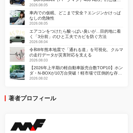
変更し、8月18日に発売
2026.08.05
車内での仮眠、どこまで安全？エンジンかけっぱ
なしの危険性
2026.08.05
エアコンをつけたら酸っぱい臭いが…目的地に着
く「3分前」のひと工夫でカビを防ぐ方法
2026.08.04
令和8年熊本地震で「通れる道」を可視化、クルマ
の走行データが災害対応を支える
2026.08.03
【2026年上半期の軽自動車販売台数TOP10】ホン
ダ・N-BOXが10万台突破！軽市場で圧倒的な存在
感
2026.08.02
著者プロフィール