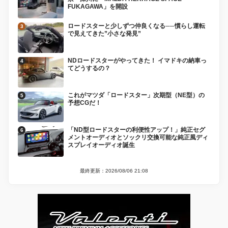
FUKAGAWA」を開設
ロードスターと少しずつ仲良くなる──慣らし運転
で見えてきた”小さな発見”
NDロードスターがやってきた！ イマドキの納車っ
てどうするの？
これがマツダ「ロードスター」次期型（NE型）の
予想CGだ！
「ND型ロードスターの利便性アップ！」純正セグ
メントオーディオとソックリ交換可能な純正風ディ
スプレイオーディオ誕生
最終更新：2026/08/06 21:08