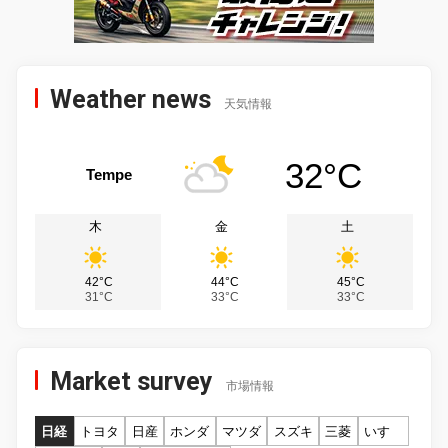
Weather news
天気情報
32°C
Tempe
木
金
土
42°C
44°C
45°C
31°C
33°C
33°C
Market survey
市場情報
日経
トヨタ
日産
ホンダ
マツダ
スズキ
三菱
いすゞ