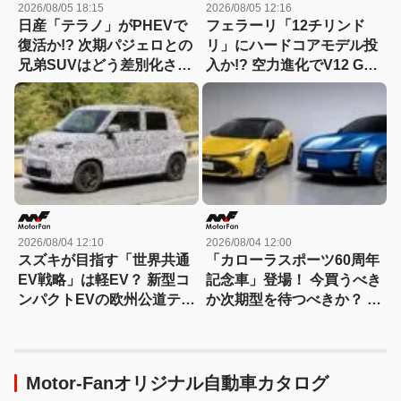
2026/08/05 18:15
2026/08/05 12:16
日産「テラノ」がPHEVで
フェラーリ「12チリンド
復活か!? 次期パジェロとの
リ」にハードコアモデル投
兄弟SUVはどう差別化され
入か!? 空力進化でV12 GT
る？
は新たな領域へ
2026/08/04 12:10
2026/08/04 12:00
スズキが目指す「世界共通
「カローラスポーツ60周年
EV戦略」は軽EV？ 新型コ
記念車」登場！ 今買うべき
ンパクトEVの欧州公道テス
か次期型を待つべきか？ ハ
トをスクープ
ンマーヘッド採用に期待
Motor-Fanオリジナル自動車カタログ