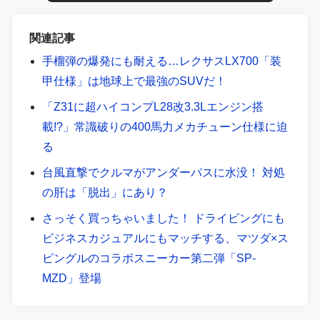
関連記事
手榴弾の爆発にも耐える…レクサスLX700「装
甲仕様」は地球上で最強のSUVだ！
「Z31に超ハイコンプL28改3.3Lエンジン搭
載!?」常識破りの400馬力メカチューン仕様に迫
る
台風直撃でクルマがアンダーパスに水没！ 対処
の肝は「脱出」にあり？
さっそく買っちゃいました！ ドライビングにも
ビジネスカジュアルにもマッチする、マツダ×ス
ピングルのコラボスニーカー第二弾「SP-
MZD」登場