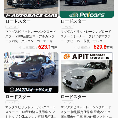
ロードスター
ロードスター
マツダ
マツダ
マツダスピリットレーシングロード
マツダスピリットレーシングロード
スター 2200台限定車・アルカンタ
スター 1オーナー・フジツボマフラ
ーラ内装・クルコン・コーナーセン
ー・ナビ・TV・前後ドラレコ・
623.1
629.8
サー・ETC・ドラレコ・シートヒー
ETC・バックカメラ・親水ブルーミ
中古車価格：
万円
中古車価格：
万円
ター・純正オーディオモニター・フ
ラー・BOSE・RECAROシート・
ルセグ・アップルカープレイ・純正
RAYSホイール・Bremboキャリパ
オプションフジツボ匠マフラー
ー・専用フロアマット・保証継承
ロードスター
ロードスター
マツダ
マツダ
マツダスピリットレーシングロード
マツダスピリットレーシングロード
スター エアロ/登録済未使用車 ソフ
スター 特別限定仕様車 限定2200台
トトップ 2.0Lエンジン搭載 RAYS社
届出済未使用車 国内仕様ソフトトッ