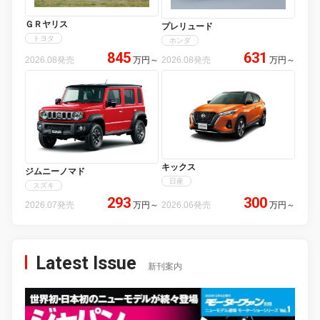
ＧＲヤリス
プレリュード
トヨタ
ホンダ
845
631
2026.08発売
万円
～
2026.08発売
万円
～
キックス
ジムニーノマド
日産
スズキ
293
300
2026.07発売
万円
～
2026.06発売
万円
～
Latest Issue
新刊案内