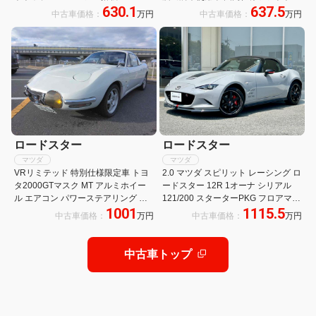
630.1
637.5
鍛造アルミホイール 運転席・助手席
プモデル初2Lエンジン レーダークル
中古車価格：
万円
中古車価格：
万円
シートヒーター 8.8インチディスプ
ーズコントロール 8.8インチディス
レイ AppleCarPlay/AndroidAuto
プレイ ハーフレザーシート 前後セン
サー LEDヘッドライト
ロードスター
ロードスター
マツダ
マツダ
VRリミテッド 特別仕様限定車 トヨ
2.0 マツダ スピリット レーシング ロ
タ2000GTマスク MT アルミホイー
ードスター 12R 1オーナ シリアル
ル エアコン パワーステアリング パ
121/200 スターターPKG フロアマッ
1001
1115.5
ワーウィンドウ
ト ドラレコ スマートキー 保証書
中古車価格：
万円
中古車価格：
万円
RECARO製フルバケットシート
RAYS製17インチAW マツダコネク
ト 8.8インチディスプレイ
中古車トップ