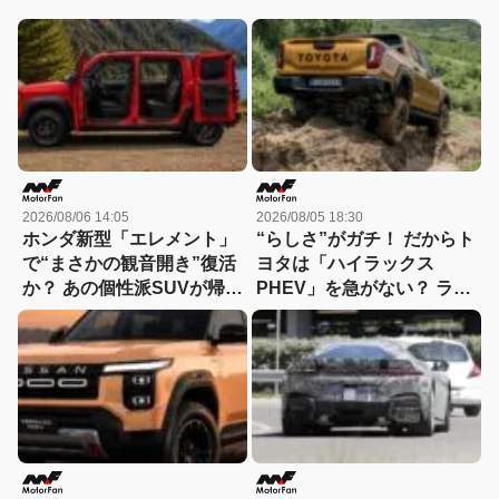
2026/08/06 14:05
2026/08/05 18:30
ホンダ新型「エレメント」
“らしさ”がガチ！ だからト
で“まさかの観音開き”復活
ヨタは「ハイラックス
か？ あの個性派SUVが帰っ
PHEV」を急がない？ ライ
てくる可能性
バルとは異なる電動化戦略
を読み解く