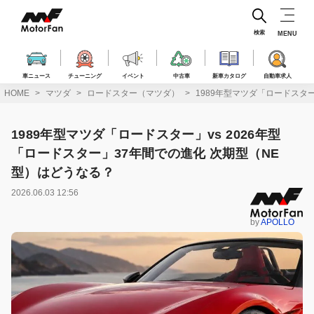
コ
ン
テ
検索
MENU
ン
ツ
へ
車ニュース
チューニング
イベント
中古車
新車カタログ
自動車求人
ス
HOME
マツダ
ロードスター（マツダ）
1989年型マツダ「ロードスター
キ
ッ
プ
1989年型マツダ「ロードスター」vs 2026年型
「ロードスター」37年間での進化 次期型（NE
型）はどうなる？
2026.06.03 12:56
by
APOLLO