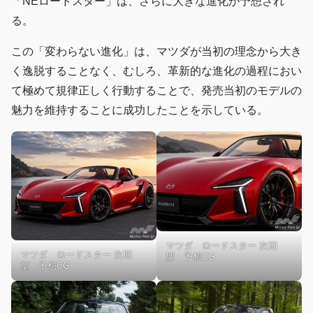
「NEロードスター」は、さらに大きな進化が予想され
る。
この「変わらない進化」は、マツダが当初の理念から大き
く逸脱することなく、むしろ、革新的な進化の過程におい
て極めて規律正しく行動することで、発売当初のモデルの
魅力を維持することに成功したことを示している。
マツダ ロードスター 次期
マツダ ロードスター 次期
型 予想CG
型 予想CG