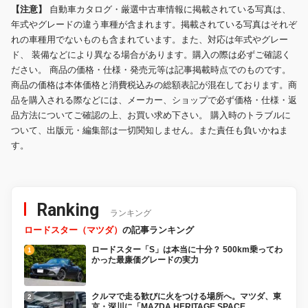
【注意】
自動車カタログ・厳選中古車情報に掲載されている写真は、
年式やグレードの違う車種が含まれます。掲載されている写真はそれぞ
れの車種用でないものも含まれています。また、対応は年式やグレー
ド、 装備などにより異なる場合があります。購入の際は必ずご確認く
ださい。 商品の価格・仕様・発売元等は記事掲載時点でのものです。
商品の価格は本体価格と消費税込みの総額表記が混在しております。商
品を購入される際などには、メーカー、ショップで必ず価格・仕様・返
品方法についてご確認の上、お買い求め下さい。 購入時のトラブルに
ついて、出版元・編集部は一切関知しません。また責任も負いかねま
す。
Ranking
ランキング
ロードスター（マツダ）
の記事ランキング
ロードスター「S」は本当に十分？ 500km乗ってわ
かった最廉価グレードの実力
クルマで走る歓びに火をつける場所へ。マツダ、東
京・深川に「MAZDA HERITAGE SPACE