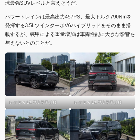
球最強SUVレベルと言えそうだ。
パワートレインは最高出力457PS、最大トルク790Nmを
発揮する3.5LツインターボV6ハイブリッドをそのまま搭
載するが、装甲による重量増加は車両性能に大きな影響を
与えないとのことだ。
レクサス LX 700 装甲仕様
レクサス LX 700 装甲仕様