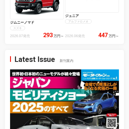
ジュニア
アルファロメオ
ジムニーノマド
スズキ
293
447
2026.07発売
万円
～
2026.06発売
万円
～
Latest Issue
新刊案内