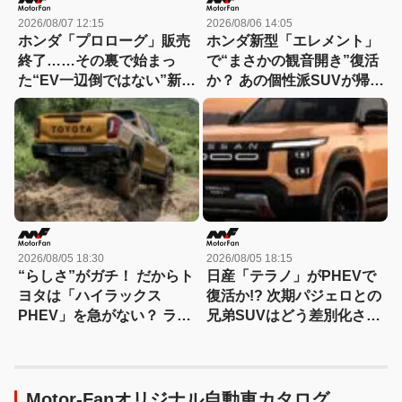
2026/08/07 12:15
2026/08/06 14:05
ホンダ「プロローグ」販売
ホンダ新型「エレメント」
終了……その裏で始まっ
で“まさかの観音開き”復活
た“EV一辺倒ではない”新戦
か？ あの個性派SUVが帰っ
略とは？
てくる可能性
2026/08/05 18:30
2026/08/05 18:15
“らしさ”がガチ！ だからト
日産「テラノ」がPHEVで
ヨタは「ハイラックス
復活か!? 次期パジェロとの
PHEV」を急がない？ ライ
兄弟SUVはどう差別化され
バルとは異なる電動化戦略
る？
を読み解く
Motor-Fanオリジナル自動車カタログ