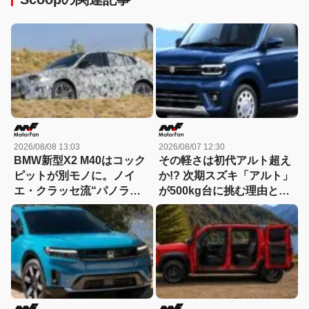
2026/08/08 13:03
2026/08/07 12:30
BMW新型X2 M40はコック
その軽さは初代アルト超え
ピットが別モノに。ノイ
か!? 次期スズキ「アルト」
エ・クラッセ流“パノラミ
が500kg台に挑む理由と
ック iDrive”採用へ
は……「小・少・軽・短・
美」を極める！