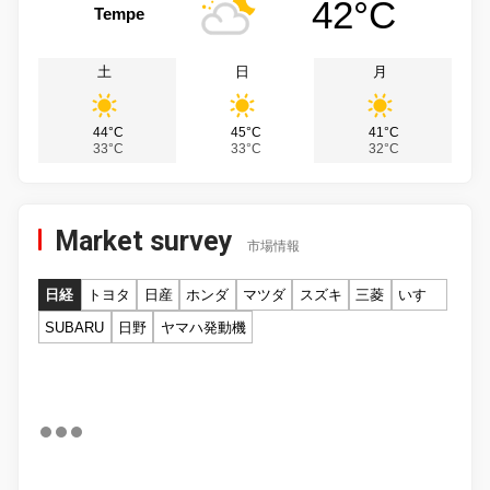
42°C
Tempe
土
日
月
44°C
45°C
41°C
33°C
33°C
32°C
Market survey
市場情報
日経
トヨタ
日産
ホンダ
マツダ
スズキ
三菱
いすゞ
SUBARU
日野
ヤマハ発動機