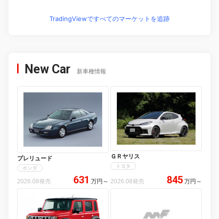
TradingViewですべてのマーケットを追跡
New Car
新車種情報
ＧＲヤリス
プレリュード
トヨタ
ホンダ
631
845
2026.08発売
万円
～
2026.08発売
万円
～