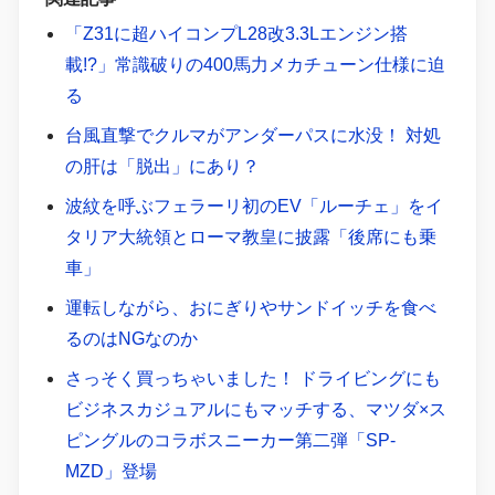
「Z31に超ハイコンプL28改3.3Lエンジン搭
載!?」常識破りの400馬力メカチューン仕様に迫
る
台風直撃でクルマがアンダーパスに水没！ 対処
の肝は「脱出」にあり？
波紋を呼ぶフェラーリ初のEV「ルーチェ」をイ
タリア大統領とローマ教皇に披露「後席にも乗
車」
運転しながら、おにぎりやサンドイッチを食べ
るのはNGなのか
さっそく買っちゃいました！ ドライビングにも
ビジネスカジュアルにもマッチする、マツダ×ス
ピングルのコラボスニーカー第二弾「SP-
MZD」登場