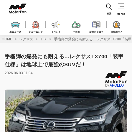
コ
ン
テ
検索
MENU
ン
ツ
へ
車ニュース
チューニング
イベント
中古車
新車カタログ
自動車求人
ス
HOME
レクサス
ＬＸ
手榴弾の爆発にも耐える…レクサスLX700「装
キ
ッ
プ
手榴弾の爆発にも耐える…レクサスLX700「装甲
仕様」は地球上で最強のSUVだ！
2026.06.03 11:34
by
APOLLO