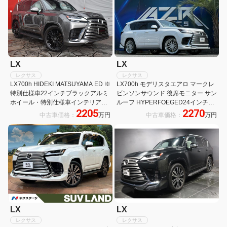
LX
LX
レクサス
レクサス
LX700h HIDEKI MATSUYAMA ED ※
LX700h モデリスタエアロ マークレ
特別仕様車22インチブラックアルミ
ビンソンサウンド 後席モニター サン
ホイール・特別仕様車インテリアカ
ルーフ HYPERFOEGED24インチ
2205
2270
ラーホワイト・特別仕様車イエロー
AW 3列シート 7人乗り エアサスペン
中古車価格：
万円
中古車価格：
万円
ステッチ・特別仕様車(松山選手サイ
ション クールBOX シートエアコン
ン刻印)・米ツアー10勝記念 松山選
シートヒーター
手レプリカキャリーバッグ付き
LX
LX
レクサス
レクサス