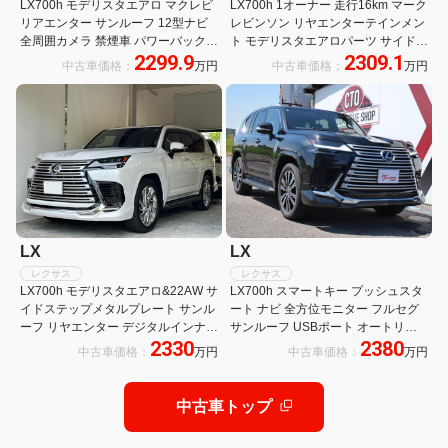
LX700h モデリスタエアロ マクレビ
LX700h 1オーナー 走行16km マーク
リアエンター サンルーフ 12型ナビ
レビンソン リヤエンターテインメン
全周囲カメラ 禁煙車 パワーバックド
ト モデリスタエアロパーツ サイドス
2299.9
2309.1
ア 3眼LEDヘッド 純正22アルミ シー
テップメタルプレート サンルーフ ク
中古車価格：
万円
中古車価格：
万円
トエアコン ワイヤレス充電 ヘッドア
ールボックス デジタルインナーミラ
ップディスプレイ
ー 前後ドライブレコーダー
LX
LX
レクサス
レクサス
LX700h モデリスタエアロ&22AW サ
LX700h スマートキー プッシュスタ
イドステップメタルプレート サンル
ート ナビ 全方位モニター フルセグ
ーフ リヤエンター デジタルインナー
サンルーフ USBポート オートリア
2330
2380
ミラー HUD クールボックス マーク
ゲート ステアリングヒーター マーク
中古車価格：
万円
中古車価格：
万円
レビンソン カーテシイルミ ルーフレ
レビンソンオーディオ
ール
中古車トップ