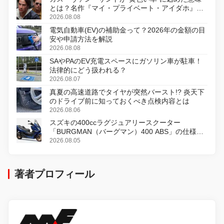
とは？名作『マイ・プライベート・アイダホ』が
初のデジタルリマスター版で復活
2026.08.08
電気自動車(EV)の補助金って？2026年の金額の目
安や申請方法を解説
2026.08.08
SAやPAのEV充電スペースにガソリン車が駐車！
法律的にどう扱われる？
2026.08.07
真夏の高速道路でタイヤが突然バースト!? 炎天下
のドライブ前に知っておくべき点検内容とは
2026.08.06
スズキの400ccラグジュアリースクーター
「BURGMAN（バーグマン）400 ABS」の仕様を
変更し、8月18日に発売
2026.08.05
著者プロフィール