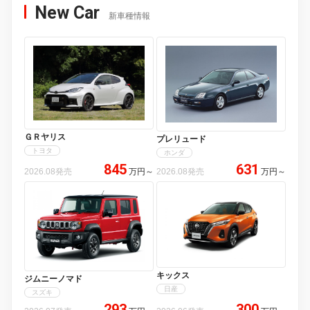
New Car
新車種情報
ＧＲヤリス
プレリュード
トヨタ
ホンダ
845
631
2026.08発売
万円
～
2026.08発売
万円
～
キックス
ジムニーノマド
日産
スズキ
293
300