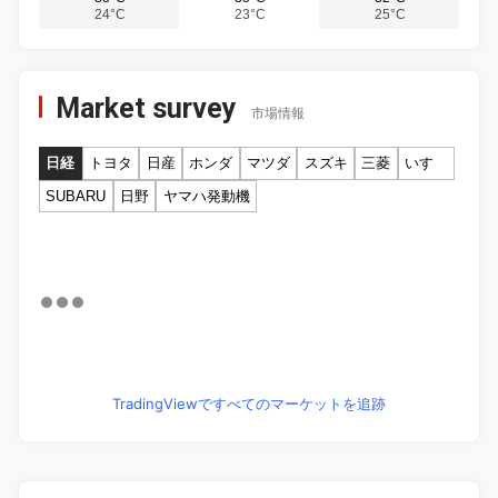
24°C
23°C
25°C
Market survey
市場情報
日経
トヨタ
日産
ホンダ
マツダ
スズキ
三菱
いすゞ
SUBARU
日野
ヤマハ発動機
TradingViewですべてのマーケットを追跡