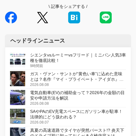
\
記事をシェアする
/
ヘッドラインニュース
シエンタvsルーミーvsフリード｜ミニバン人気3車
種を徹底比較！
9時間前
ガス・ヴァン・サントが“黄色い車”に込めた意味
とは？名作『マイ・プライベート・アイダホ』が
初のデジタルリマスター版で復活
2026.08.08
電気自動車(EV)の補助金って？2026年の金額の目
安や申請方法を解説
2026.08.08
SAやPAのEV充電スペースにガソリン車が駐車！
法律的にどう扱われる？
2026.08.07
真夏の高速道路でタイヤが突然バースト!? 炎天下
のドライブ前に知っておくべき点検内容とは