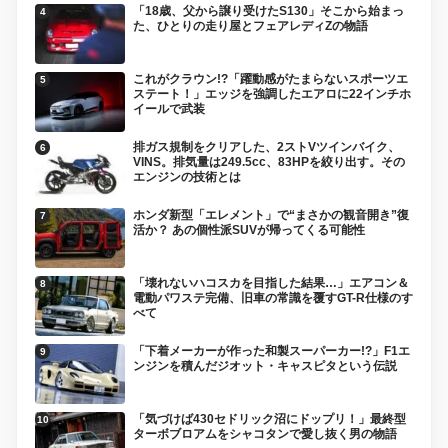
「18歳、父から譲り受けたS130」そこから始まっ
た、ひとりの走り屋とフェアレディZの物語
これがクラウン!?「躍動感がたまらないスポーツエ
ステート！」エッジを強調したエアロに22インチホ
イールで武装
排ガス規制をクリアした、2ストVツインバイク、
VINS。排気量は249.5cc、83HPを絞り出す。その
エンジンの技術とは
ホンダ新型「エレメント」で“まさかの観音開き”復
活か？ あの個性派SUVが帰ってくる可能性
「壊れないハコスカを目指した結果…」エアコン＆
電動パワステ完備、旧車の常識を覆すGT-R仕様のす
べて
「下着メーカーが作った和製スーパーカー!?」F1エ
ンジンを積んだジオット・キャスピタという伝説
「気づけば430セドリック沼にドップリ！」最終型
ターボブロアムをシャコタンで愛し抜く男の物語