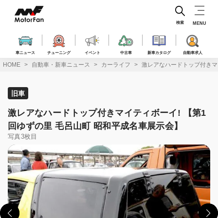
コ
ン
テ
検索
MENU
ン
ツ
へ
車ニュース
チューニング
イベント
中古車
新車カタログ
自動車求人
ス
HOME
自動車・新車ニュース
カーライフ
激レアなハードトップ付きマイ
キ
ッ
プ
旧車
激レアなハードトップ付きマイティボーイ! 【第1
回ゆずの里 毛呂山町 昭和平成名車展示会】
写真3枚目