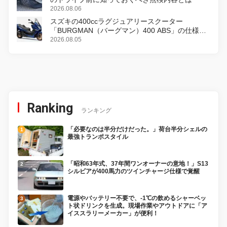
2026.08.06
スズキの400ccラグジュアリースクーター
「BURGMAN（バーグマン）400 ABS」の仕様を
変更し、8月18日に発売
2026.08.05
Ranking
ランキング
「必要なのは半分だけだった。」荷台半分シェルの
最強トランポスタイル
「昭和63年式、37年間ワンオーナーの意地！」S13
シルビアが400馬力のツインチャージ仕様で覚醒
電源やバッテリー不要で、-1℃の飲めるシャーベッ
ト状ドリンクを生成。現場作業やアウトドアに「ア
イススラリーメーカー」が便利！