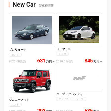
New Car
新車種情報
ＧＲヤリス
プレリュード
トヨタ
ホンダ
631
845
2026.08発売
万円
～
2026.08発売
万円
～
ジープ・アベンジャー
クライスラー・ジープ
ジムニーノマド
スズキ
293
585