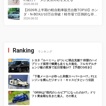
2026.08.03
【2026年上半期の軽自動車販売台数TOP10】ホン
ダ・N-BOXが10万台突破！軽市場で圧倒的な存在
感
2026.08.02
Ranking
ランキング
トヨタ『ルーミー』がついに弱点克服!? 待望のハイ
ブリッド採用で燃費も走りも大進化、フルモデルチ
ェンジ級の変身で近日登場か!? 【予想CG付き】
「下着メーカーが作った和製スーパーカー!?」F1エ
ンジンを積んだジオット・キャスピタという伝説
「GR86は“現代のシルビア”になったのか!?」ドリ
フト黄金期を生きた達人、その答え