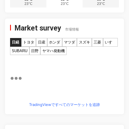
23°C
23°C
23°C
Market survey
市場情報
日経
トヨタ
日産
ホンダ
マツダ
スズキ
三菱
いすゞ
SUBARU
日野
ヤマハ発動機
TradingViewですべてのマーケットを追跡