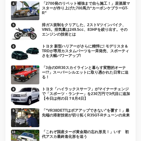
「2700発のリベット補強まで自ら施工！」居酒屋マ
スターが作り上げた700馬力“カーボンケブラーGT-
R”
排ガス規制をクリアした、2ストVツインバイク、
VINS。排気量は249.5cc、83HPを絞り出す。その
エンジンの技術とは
トヨタ 新型ハリアーがさらに精悍に! モデリスタ＆
TRDが専用カスタムパーツを一斉発売、スポーティ
さを大幅パワーアップ!
「3台のDR30スカイラインと暮らす変態的オーナ
ー!?」スーパーシルエットに取り憑かれた日常に迫
る！
トヨタ「ハイラックスサーフ」がマイナーチェンジ
で「スポーツ・ランナー」を230万円で3代目に追加
【今日は何の日？8月4日】
「”VR38DETTはボアアップできない”を覆す！」最
先端の溶射技術が切り拓くR35GT-Rチューンの未来
「これぞ国産ターボ黄金期の忘れ形見！」いすゞ初
代アスカ最終進化形を追う