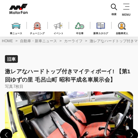
コ
ン
テ
検索
MENU
ン
ツ
へ
車ニュース
チューニング
イベント
中古車
新車カタログ
自動車求人
ス
HOME
自動車・新車ニュース
カーライフ
激レアなハードトップ付きマイ
キ
ッ
プ
旧車
激レアなハードトップ付きマイティボーイ! 【第1
回ゆずの里 毛呂山町 昭和平成名車展示会】
写真7枚目