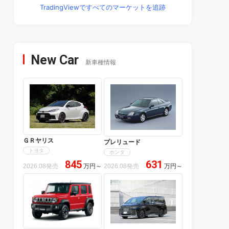
TradingViewですべてのマーケットを追跡
New Car
新車種情報
ＧＲヤリス
プレリュード
トヨタ
ホンダ
845
631
2026.08発売
万円
～
2026.08発売
万円
～