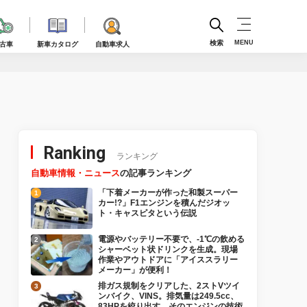
検索
MENU
古車
新車カタログ
自動車求人
Ranking
ランキング
自動車情報・ニュース
の記事ランキング
「下着メーカーが作った和製スーパー
カー!?」F1エンジンを積んだジオッ
ト・キャスピタという伝説
電源やバッテリー不要で、-1℃の飲める
シャーベット状ドリンクを生成。現場
作業やアウトドアに「アイススラリー
メーカー」が便利！
排ガス規制をクリアした、2ストVツイ
ンバイク、VINS。排気量は249.5cc、
83HPを絞り出す。そのエンジンの技術