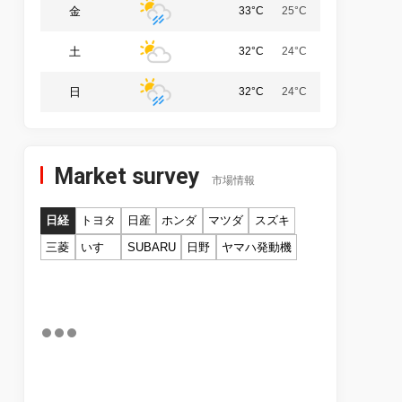
金
33°C
25°C
土
32°C
24°C
日
32°C
24°C
Market survey
市場情報
日経
トヨタ
日産
ホンダ
マツダ
スズキ
三菱
いすゞ
SUBARU
日野
ヤマハ発動機