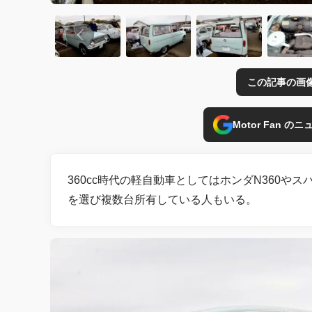
この記事の画
Motor Fan 
360cc時代の軽自動車としてはホンダN360や
を選び複数台所有している人もいる。