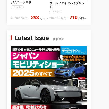
ジムニーノマド
ヴェルファイアハイブリッ
ド
スズキ
トヨタ
293
710
2026.07発売
万円
～
2026.06発売
万円
～
Latest Issue
新刊案内