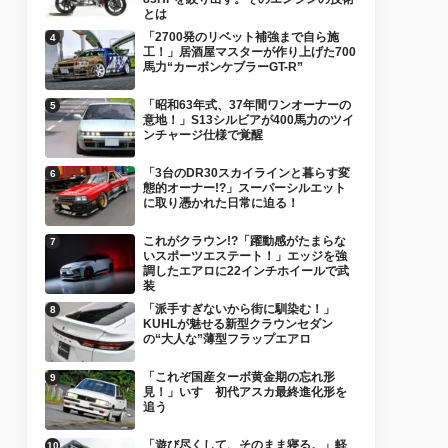
とは
「2700発のリベット補強まで自ら施
工！」居酒屋マスターが作り上げた700
馬力“カーボンケブラーGT-R”
「昭和63年式、37年間ワンオーナーの
意地！」S13シルビアが400馬力のツイ
ンチャージ仕様で覚醒
「3台のDR30スカイラインと暮らす変
態的オーナー!?」スーパーシルエット
に取り憑かれた日常に迫る！
これがクラウン!?「躍動感がたまらな
いスポーツエステート！」エッジを強
調したエアロに22インチホイールで武
装
「派手すぎないから街に馴染む！」
KUHLが魅せる新型クラウンセダン
の“大人な”薄型フラップエアロ
「これぞ国産ターボ黄金期の忘れ形
見！」いすゞ初代アスカ最終進化形を
追う
「遊び尽くして、そのまま寝る。」軽