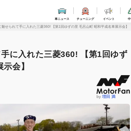
車ニュース
チューニング
イベント
中
魅せられて手に入れた三菱360! 【第1回ゆずの里 毛呂山町 昭和平成名車展示会】
に入れた三菱360! 【第1回ゆず
展示会】
by
増田 満