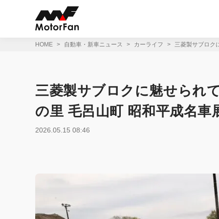
コ
ン
テ
ン
ツ
HOME
自動車・新車ニュース
カーライフ
三菱製サブロクに
へ
ス
キ
ッ
三菱製サブロクに魅せられて手
プ
の里 毛呂山町 昭和平成名車
2026.05.15 08:46