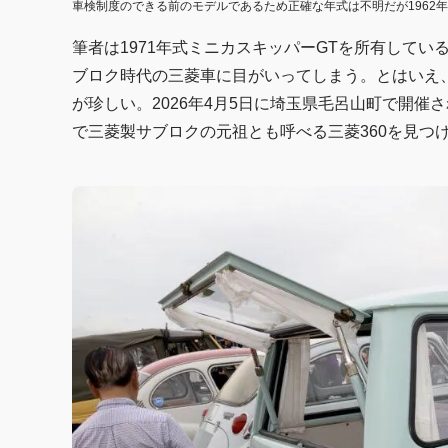
車検制度のできる前のモデルであるため正確な年式は不明だが1962年
筆者は1971年式ミニカスキッパーGTを所有して
ブロク時代の三菱車に目がいってしまう。とはいえ
が珍しい。2026年4月5日に埼玉県毛呂山町で開催
で三菱製サブロクの元祖とも呼べる三菱360を見つ