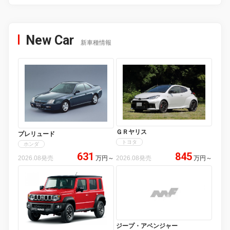
New Car
新車種情報
ＧＲヤリス
プレリュード
トヨタ
ホンダ
631
845
2026.08発売
万円
～
2026.08発売
万円
～
ジープ・アベンジャー