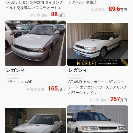
ン BD3 セダン 水平対向 タイミング
ングベルト交換済
89.6
ベルト交換済み パワステ オートエア
中古車価格：
万円
88
コン ABS
中古車価格：
万円
レガシィ
レガシィ
スバル
スバル
ブライトン 4WD
GT 4WD アルミホイール AT パワー
165
シート エアコン パワーステアリング
中古車価格：
万円
パワーウィンドウ
257
中古車価格：
万円