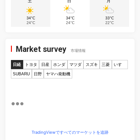
土
日
月
34°C
34°C
33°C
24°C
24°C
22°C
Market survey
市場情報
日経
トヨタ
日産
ホンダ
マツダ
スズキ
三菱
いすゞ
SUBARU
日野
ヤマハ発動機
TradingViewですべてのマーケットを追跡