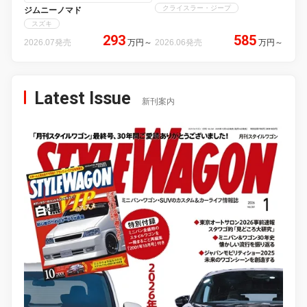
クライスラー・ジープ
ジムニーノマド
スズキ
293
585
2026.07発売
万円
～
2026.06発売
万円
～
Latest Issue
新刊案内