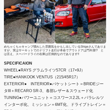
めちゃくちゃキャンプ慣れした雰囲気をかもし出しているShigeさんでありま
すが、実はサーキットでのドリフト走行が本命でアウトドアは門外漢!? と
は言え、スーパードライの在庫は圧倒的なのであります!!
SPECIFICAION
WHEEL●RAYS グラムライツ57CR（17×9J）
TIRE●HANKOOK VENTUS（215/45R17）
EXTERIOR● INTERIOR●バケットシート＝BRIDEジー
タIII＋RECARO SR-3、各部レザー＆スウェード化
TUNING●パワーユニット＝コスワース2.2L＋パラレルツ
インターボ化、ミッション＝6MT化、ドライブトレイン＝