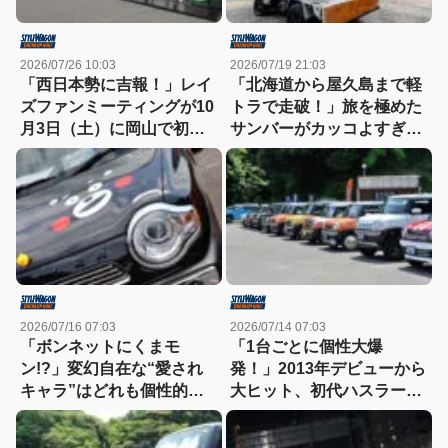
2026/07/26 10:03
2026/07/19 21:03
「西日本勢に吉報！」レイ
「北海道から屋久島まで軽
ズファンミーティングが10
トラで走破！」旅を極めた
月3日（土）に岡山で初開
サンバーがカッコよすぎ
催
る！
2026/07/16 07:03
2026/07/14 07:03
「ボンネットにくまモ
「1台ごとに個性大爆
ン!?」変幻自在な“愛され
発！」2013年デビューから
キャラ”はどれも個性的！
大ヒット、初代ハスラーの
【ハスラーカスタム】
魅力が詰まった熱いカスタ
ムミーティング