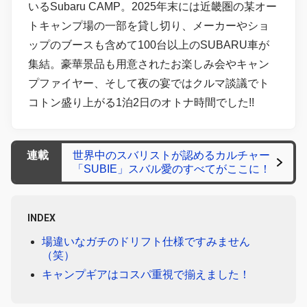
いるSubaru CAMP。2025年末には近畿圏の某オー
トキャンプ場の一部を貸し切り、メーカーやショ
ップのブースも含めて100台以上のSUBARU車が
集結。豪華景品も用意されたお楽しみ会やキャン
プファイヤー、そして夜の宴ではクルマ談議でト
コトン盛り上がる1泊2日のオトナ時間でした!!
連載
世界中のスバリストが認めるカルチャー
「SUBIE」スバル愛のすべてがここに！
INDEX
場違いなガチのドリフト仕様ですみません
（笑）
キャンプギアはコスパ重視で揃えました！