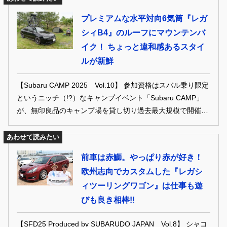
プレミアムな水平対向6気筒『レガ
シィB4』のルーフにマウンテンバ
イク！ ちょっと違和感あるスタイ
ルが新鮮
【Subaru CAMP 2025 Vol.10】 参加資格はスバル乗り限定
というニッチ（!?）なキャンプイベント「Subaru CAMP」
が、無印良品のキャンプ場を貸し切り過去最大規模で開催さ
れました!! 今回はスバルのお膝元でもある群馬が舞台とい
うこともり、SUBARU本社から生粋のスバリストである「有
あわせて読みたい
志の会」メンバーも多数参加。そんなスバルまみれのオート
前車は赤鰤。やっぱり赤が好き！
キャンプサイトの光景は壮観で、US志向の強いスビー達も
欧州志向でカスタムした『レガシ
多いことからルーフトップテントなど今どきのカスタム事例
ィツーリングワゴン』は仕事も遊
がそこかしこに！
びも良き相棒!!
【SFD25 Produced by SUBARUDO JAPAN Vol.8】 シャコ