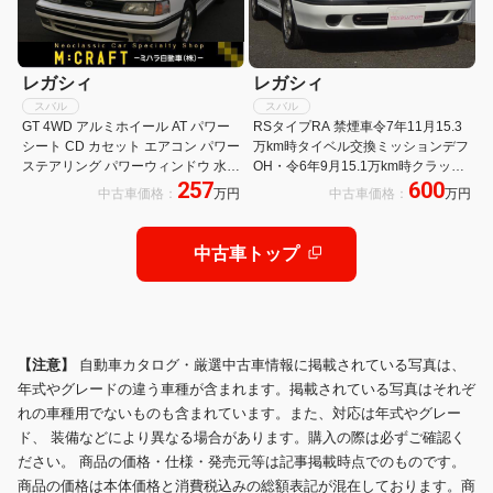
レガシィ
レガシィ
スバル
スバル
GT 4WD アルミホイール AT パワー
RSタイプRA 禁煙車令7年11月15.3
シート CD カセット エアコン パワー
万km時タイベル交換ミッションデフ
ステアリング パワーウィンドウ 水平
OH・令6年9月15.1万km時クラッチ
257
600
対向4気筒DOHC16バルブICターボ
OHパワステOH・令6年12月サスペ
中古車価格：
万円
中古車価格：
万円
ンションフルOH・令6年7月ラジエ
ター新品交換・記録簿21枚
中古車トップ
【注意】
自動車カタログ・厳選中古車情報に掲載されている写真は、
年式やグレードの違う車種が含まれます。掲載されている写真はそれぞ
れの車種用でないものも含まれています。また、対応は年式やグレー
ド、 装備などにより異なる場合があります。購入の際は必ずご確認く
ださい。 商品の価格・仕様・発売元等は記事掲載時点でのものです。
商品の価格は本体価格と消費税込みの総額表記が混在しております。商