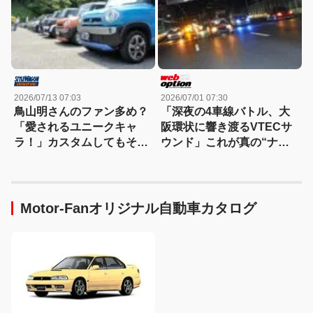
2026/07/13 07:03
2026/07/01 07:30
鳥山明さんのファン多め？
「深夜の4車線バトル、大
「愛されるユニークキャ
阪環状に響き渡るVTECサ
ラ！」カスタムしてもその
ウンド」これが真の“ナニ
愛嬌は変わらないハスラ
ワトモアレ”だ！
ー！
Motor-Fanオリジナル自動車カタログ