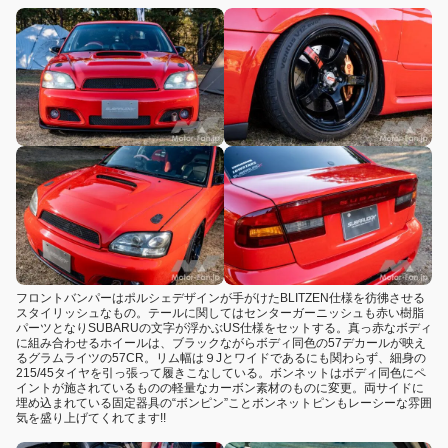
フロントバンパーはポルシェデザインが手がけたBLITZEN仕様を彷彿させる
スタイリッシュなもの。テールに関してはセンターガーニッシュも赤い樹脂
パーツとなりSUBARUの文字が浮かぶUS仕様をセットする。真っ赤なボディ
に組み合わせるホイールは、ブラックながらボディ同色の57デカールが映え
るグラムライツの57CR。リム幅は９Jとワイドであるにも関わらず、細身の
215/45タイヤを引っ張って履きこなしている。ボンネットはボディ同色にペ
イントが施されているものの軽量なカーボン素材のものに変更。両サイドに
埋め込まれている固定器具の“ボンピン”ことボンネットピンもレーシーな雰囲
気を盛り上げてくれてます!!