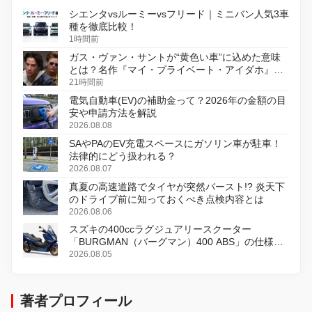
シエンタvsルーミーvsフリード｜ミニバン人気3車
種を徹底比較！
1時間前
ガス・ヴァン・サントが“黄色い車”に込めた意味
とは？名作『マイ・プライベート・アイダホ』が
初のデジタルリマスター版で復活
21時間前
電気自動車(EV)の補助金って？2026年の金額の目
安や申請方法を解説
2026.08.08
SAやPAのEV充電スペースにガソリン車が駐車！
法律的にどう扱われる？
2026.08.07
真夏の高速道路でタイヤが突然バースト!? 炎天下
のドライブ前に知っておくべき点検内容とは
2026.08.06
スズキの400ccラグジュアリースクーター
「BURGMAN（バーグマン）400 ABS」の仕様を
変更し、8月18日に発売
2026.08.05
著者プロフィール