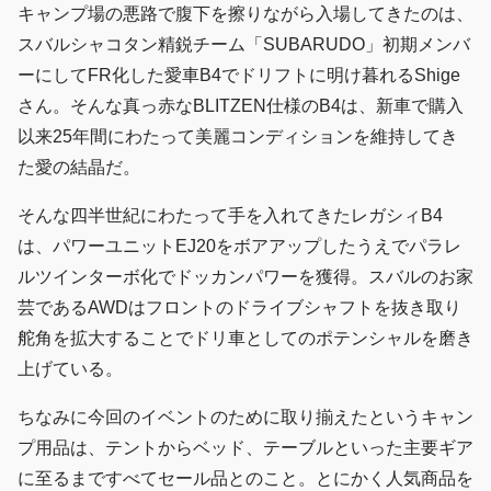
キャンプ場の悪路で腹下を擦りながら入場してきたのは、
スバルシャコタン精鋭チーム「SUBARUDO」初期メンバ
ーにしてFR化した愛車B4でドリフトに明け暮れるShige
さん。そんな真っ赤なBLITZEN仕様のB4は、新車で購入
以来25年間にわたって美麗コンディションを維持してき
た愛の結晶だ。
そんな四半世紀にわたって手を入れてきたレガシィB4
は、パワーユニットEJ20をボアアップしたうえでパラレ
ルツインターボ化でドッカンパワーを獲得。スバルのお家
芸であるAWDはフロントのドライブシャフトを抜き取り
舵角を拡大することでドリ車としてのポテンシャルを磨き
上げている。
ちなみに今回のイベントのために取り揃えたというキャン
プ用品は、テントからベッド、テーブルといった主要ギア
に至るまですべてセール品とのこと。とにかく人気商品を