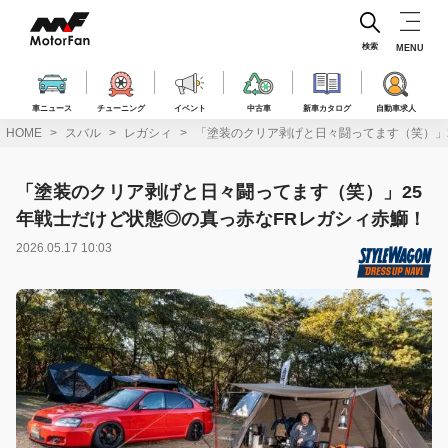
コ
ン
テ
検索
MENU
ン
ツ
へ
車ニュース
チューニング
イベント
中古車
新車カタログ
自動車求人
ス
HOME
スバル
レガシィ
「塗装のクリア剥げと日々闘ってます（笑）」
キ
ッ
プ
「塗装のクリア剥げと日々闘ってます（笑）」25
年戦士だけど状態◎の真っ赤なFRレガシィ赤鰤！
2026.05.17 10:03