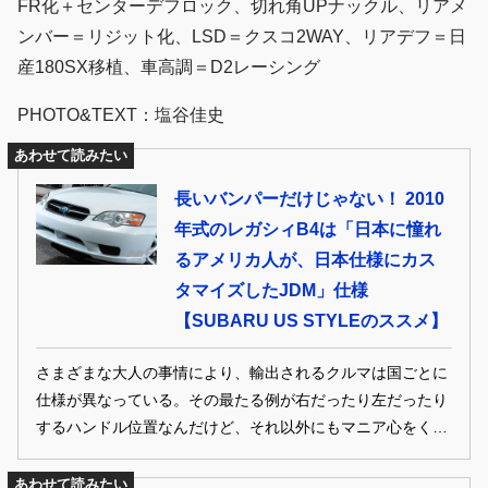
FR化＋センターデフロック、切れ角UPナックル、リアメ
ンバー＝リジット化、LSD＝クスコ2WAY、リアデフ＝日
産180SX移植、車高調＝D2レーシング
PHOTO&TEXT：塩谷佳史
あわせて読みたい
長いバンパーだけじゃない！ 2010
年式のレガシィB4は「日本に憧れ
るアメリカ人が、日本仕様にカス
タマイズしたJDM」仕様
【SUBARU US STYLEのススメ】
さまざまな大人の事情により、輸出されるクルマは国ごとに
仕様が異なっている。その最たる例が右だったり左だったり
するハンドル位置なんだけど、それ以外にもマニア心をくす
ぐる微妙な差異が多数存在するのだ。
あわせて読みたい