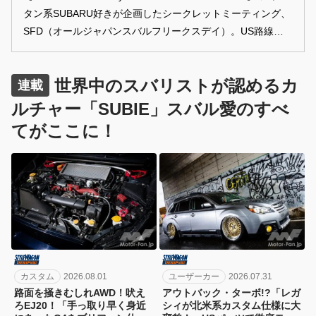
タン系SUBARU好きが企画したシークレットミーティング、
SFD（オールジャパンスバルフリークスデイ）。US路線な
ど海外志向のカスタムを施された、選ばれしSUBARU車が清
水港に大集結！ 意外なベース車、意外な方向性のカスタムな
世界中のスバリストが認めるカ
ど、マニアックな雰囲気も味わえるイベントから、気になっ
連載
たクルマをご紹介します、
ルチャー「SUBIE」スバル愛のすべ
てがここに！
カスタム
2026.08.01
ユーザーカー
2026.07.31
路面を掻きむしれAWD！吠え
アウトバック・ターボ!?「レガ
ろEJ20！「手っ取り早く身近
シィが北米系カスタム仕様に大