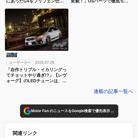
にあったG4をブリフェン仕様
変貌！」USパーツで徹底モデ
のモンスターマシンに魔改造」
ィファイ!!
載せ替えしてボアアップ
ユーザーカー
2026.07.29
「自作トリプル・イカリングっ
てチョットやり過ぎ!?」【レヴ
ォーグ】のLEDチューンは、や
っぱりチョーお目立ち
連載の記事一覧へ
→
Motor Fan のニュースをGoogle検索で優先表示
関連リンク