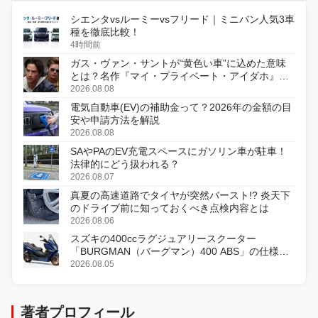
シエンタvsルーミーvsフリード｜ミニバン人気3車
種を徹底比較！
4時間前
ガス・ヴァン・サントが“黄色い車”に込めた意味
とは？名作『マイ・プライベート・アイダホ』が
初のデジタルリマスター版で復活
2026.08.08
電気自動車(EV)の補助金って？2026年の金額の目
安や申請方法を解説
2026.08.08
SAやPAのEV充電スペースにガソリン車が駐車！
法律的にどう扱われる？
2026.08.07
真夏の高速道路でタイヤが突然バースト!? 炎天下
のドライブ前に知っておくべき点検内容とは
2026.08.06
スズキの400ccラグジュアリースクーター
「BURGMAN（バーグマン）400 ABS」の仕様を
変更し、8月18日に発売
2026.08.05
著者プロフィール