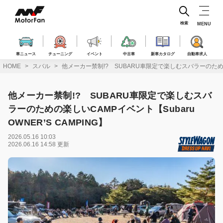
コ
ン
テ
検索
MENU
ン
ツ
へ
車ニュース
チューニング
イベント
中古車
新車カタログ
自動車求人
ス
HOME
スバル
他メーカー禁制!? SUBARU車限定で楽しむスバラーのための楽し
キ
ッ
プ
他メーカー禁制!? SUBARU車限定で楽しむスバ
ラーのための楽しいCAMPイベント【Subaru
OWNER’S CAMPING】
2026.05.16 10:03
2026.06.16 14:58 更新