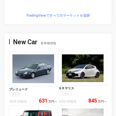
TradingViewですべてのマーケットを追跡
New Car
新車種情報
ＧＲヤリス
プレリュード
トヨタ
ホンダ
631
845
2026.08発売
万円
～
2026.08発売
万円
～