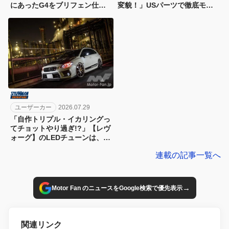
にあったG4をブリフェン仕様
変貌！」USパーツで徹底モデ
のモンスターマシンに魔改造」
ィファイ!!
載せ替えしてボアアップ
ユーザーカー
2026.07.29
「自作トリプル・イカリングっ
てチョットやり過ぎ!?」【レヴ
ォーグ】のLEDチューンは、や
っぱりチョーお目立ち
連載の記事一覧へ
→
Motor Fan のニュースをGoogle検索で優先表示
関連リンク