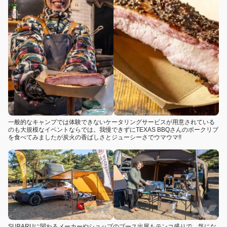
一般的なキャンプでは体験できないケータリングサービスが用意されている
のも大規模なイベントならでは。我慢できずにTEXAS BBQさんのポークリブ
を食べてみましたが炭火の香ばしさとジューシーさでウマウマ!!
SUBARUに関わるメーカーやショップのブース出展もテンコ盛りで、気にな