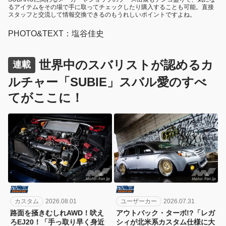
るアイテムをその場で手に取ってチェックしたり購入することも可能。直接
スタッフと交流して情報交換できるのもうれしいポイントですよね。
PHOTO&TEXT：塩谷佳史
世界中のスバリストが認めるカ
連載
ルチャー「SUBIE」スバル愛のすべ
てがここに！
カスタム
2026.08.01
ユーザーカー
2026.07.31
路面を掻きむしれAWD！吠え
アウトバック・ターボ!?「レガ
ろEJ20！「手っ取り早く身近
シィが北米系カスタム仕様に大