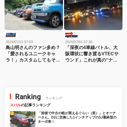
2026/07/13 07:03
2026/07/01 07:30
鳥山明さんのファン多め？
「深夜の4車線バトル、大
「愛されるユニークキャ
阪環状に響き渡るVTECサ
ラ！」カスタムしてもその
ウンド」これが真の“ナニ
愛嬌は変わらないハスラ
ワトモアレ”だ！
ー！
Ranking
ランキング
スバル
の記事ランキング
「前後で中古の軽が買えるぐらい（笑）」とオーナ
ーさん。D2に交換した1インチアップのSJ最終型の
ターボ車！