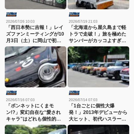
2026/07/26 10:03
2026/07/19 21:03
「西日本勢に吉報！」レイ
「北海道から屋久島まで軽
ズファンミーティングが10
トラで走破！」旅を極めた
月3日（土）に岡山で初開
サンバーがカッコよすぎ
催
る！
2026/07/16 07:03
2026/07/14 07:03
「ボンネットにくまモ
「1台ごとに個性大爆
ン!?」変幻自在な“愛され
発！」2013年デビューから
キャラ”はどれも個性的！
大ヒット、初代ハスラーの
【ハスラーカスタム】
魅力が詰まった熱いカスタ
ムミーティング