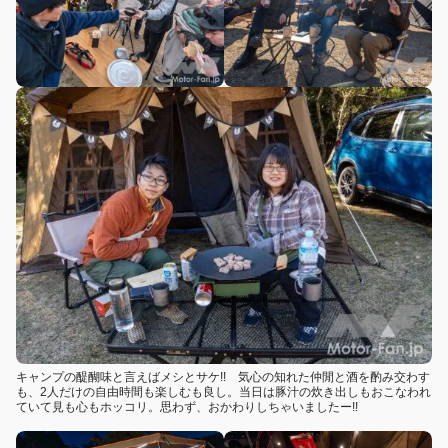
キャンプの醍醐味と言えばメシとサケ!! 気心の知れた仲閒と酒を酌み交わす
も、2人だけの自由時間も楽しむも良し。当日は豚汁の炊き出しもおこなわれ
ていて見も心もホッコリ。思わず、おかわりしちゃいましたー!!