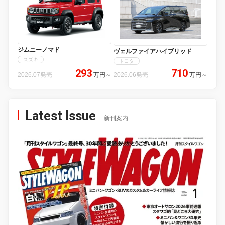
ジムニーノマド
ヴェルファイアハイブリッド
スズキ
トヨタ
293
710
2026.07発売
万円
～
2026.06発売
万円
～
Latest Issue
新刊案内