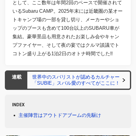
として、ここ数年は年間2回のペースで開催されて
いるSubaru CAMP。2025年末には近畿圏の某オー
トキャンプ場の一部を貸し切り、メーカーやショ
ップのブースも含めて100台以上のSUBARU車が
集結。豪華景品も用意されたお楽しみ会やキャン
プファイヤー、そして夜の宴ではクルマ談議でト
コトン盛り上がる1泊2日のオトナ時間でした!!
連載
世界中のスバリストが認めるカルチャー
「SUBIE」スバル愛のすべてがここに！
INDEX
主催陣営はアウトドアブームの先駆け