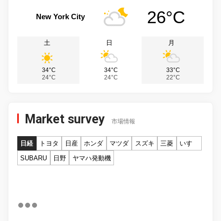
26°C
New York City
土
日
月
34°C
34°C
33°C
24°C
24°C
22°C
Market survey
市場情報
日経
トヨタ
日産
ホンダ
マツダ
スズキ
三菱
いすゞ
SUBARU
日野
ヤマハ発動機