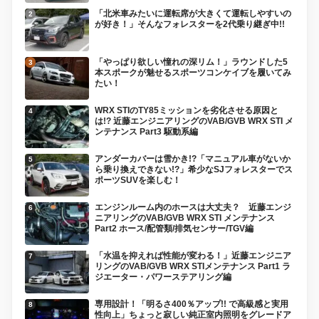
「北米車みたいに運転席が大きくて運転しやすいの
が好き！」そんなフォレスターを2代乗り継ぎ中!!
「やっぱり欲しい憧れの深リム！」ラウンドした5
本スポークが魅せるスポーツコンケイブを履いてみ
たい！
WRX STIのTY85ミッションを劣化させる原因と
は!? 近藤エンジニアリングのVAB/GVB WRX STI メ
ンテナンス Part3 駆動系編
アンダーカバーは雪かき!?「マニュアル車がないか
ら乗り換えできない!?」希少なSJフォレスターでス
ポーツSUVを楽しむ！
エンジンルーム内のホースは大丈夫？ 近藤エンジ
ニアリングのVAB/GVB WRX STI メンテナンス
Part2 ホース/配管類/排気センサー/TGV編
「水温を抑えれば性能が変わる！」近藤エンジニア
リングのVAB/GVB WRX STIメンテナンス Part1 ラ
ジエーター・パワーステアリング編
専用設計！「明るさ400％アップ!! で高級感と実用
性向上」ちょっと寂しい純正室内照明をグレードア