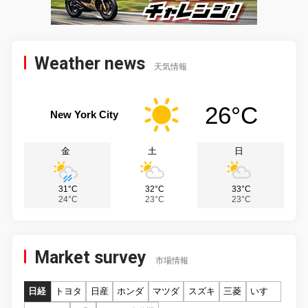
Weather news
天気情報
26°C
New York City
金
土
日
31°C
32°C
33°C
24°C
23°C
23°C
Market survey
市場情報
日経
トヨタ
日産
ホンダ
マツダ
スズキ
三菱
いすゞ