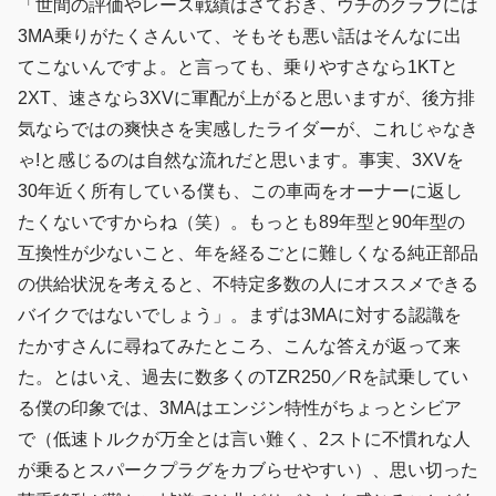
「世間の評価やレース戦績はさておき、ウチのクラブには
3MA乗りがたくさんいて、そもそも悪い話はそんなに出
てこないんですよ。と言っても、乗りやすさなら1KTと
2XT、速さなら3XVに軍配が上がると思いますが、後方排
気ならではの爽快さを実感したライダーが、これじゃなき
ゃ!と感じるのは自然な流れだと思います。事実、3XVを
30年近く所有している僕も、この車両をオーナーに返し
たくないですからね（笑）。もっとも89年型と90年型の
互換性が少ないこと、年を経るごとに難しくなる純正部品
の供給状況を考えると、不特定多数の人にオススメできる
バイクではないでしょう」。まずは3MAに対する認識を
たかすさんに尋ねてみたところ、こんな答えが返って来
た。とはいえ、過去に数多くのTZR250／Rを試乗してい
る僕の印象では、3MAはエンジン特性がちょっとシビア
で（低速トルクが万全とは言い難く、2ストに不慣れな人
が乗るとスパークプラグをカブらせやすい）、思い切った