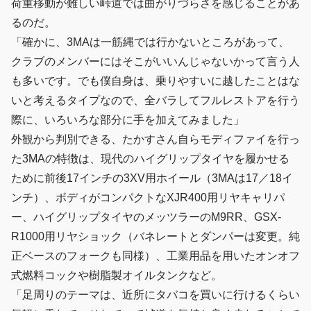
荷重移動が難しい峠道では曲がりづらさを感じることがあ
るのだ。
「確かに、3MAは一筋縄では行かないところがあって、
クラブのメンバーにはそこがいいんじゃないかって言う人
も多いです。でも僕自身は、乗りやすいに越したことはな
いと考えるタイプなので、全バラしてフルレストアを行う
際に、いろいろな部分に手を加えてみました」
外観から判別できる、たかすさん自らモディファイを行っ
た3MAの特徴は、現代のハイグリップタイヤを履かせる
ために前後17インチの3XV用ホイール（3MAは17／18イ
ンチ）、ボディがコンパクトなXJR400用リヤキャリパ
ー、ハイグリップタイヤのメッツラーのM9RR、GSX-
R1000用リヤショック（バネレートとダンパーは変更。純
正ベースのフォークも同様）、工業用品を用いたオンオフ
式燃料コックや樹脂製オイルタンクなど。
「足周りのテーマは、近所にタバコを買いに行けるくらい