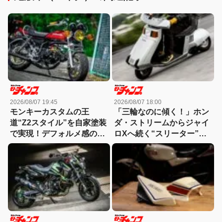
2026/08/07 19:45
2026/08/07 18:00
モンキーカスタムの王
「三輪なのに傾く！」ホン
道“Z2スタイル”を自家塗装
ダ・ストリームからジャイ
で実現！デフォルメ感のキ
ロXへ続く“スリーター”の
モはこだわりのパーツチョ
世界【ミニバイク名車】
イスにあり！