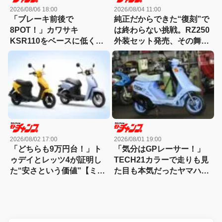
2026/08/06 18:00
2026/08/04 11:00
「ブレーキ前後で
純正だからできた“復刻”で
8POT！」カワサキ
は終わらない挑戦。RZ250
KSR110をベースに低く怪
外装セット発売、その舞台
しくもっと長く！【4MINI
裏とは?
カスタム】
2026/08/02 17:00
2026/08/01 19:00
「どちらも9万円台！」ト
「気分はGPレーサー！」
ゥデイとレッツ4が証明し
TECH21カラーで走りも見
た“安さという価値”【ミニ
た目も本気だったヤマハ・
バイク名車】
チャンプRS【ミニバイク
名車】