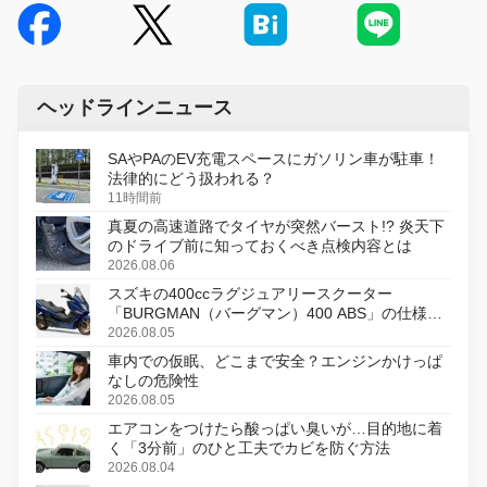
ヘッドラインニュース
SAやPAのEV充電スペースにガソリン車が駐車！
法律的にどう扱われる？
11時間前
真夏の高速道路でタイヤが突然バースト!? 炎天下
のドライブ前に知っておくべき点検内容とは
2026.08.06
スズキの400ccラグジュアリースクーター
「BURGMAN（バーグマン）400 ABS」の仕様を
変更し、8月18日に発売
2026.08.05
車内での仮眠、どこまで安全？エンジンかけっぱ
なしの危険性
2026.08.05
エアコンをつけたら酸っぱい臭いが…目的地に着
く「3分前」のひと工夫でカビを防ぐ方法
2026.08.04