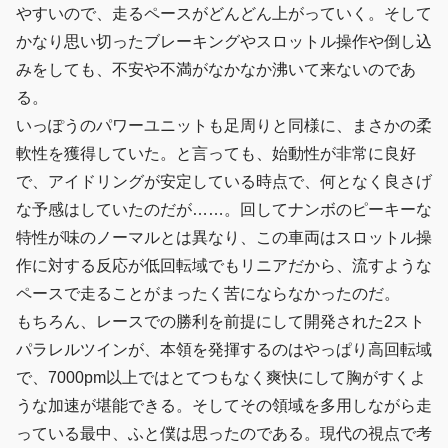
やすいので、走るペースがどんどん上がっていく。そして
かなり思い切ったブレーキングやスロットル操作や倒し込
みをしても、不安や不満がなかなか沸いて来ないのであ
る。
いっぽうのパワーユニットも足周りと同様に、まさかの柔
軟性を獲得していた。と言っても、始動性が非常に良好
で、アイドリングが安定している時点で、何となく良さげ
な予感はしていたのだが……。回してナンボのピーキーな
特性が味のノーマルとは異なり、この車両はスロットル操
作に対する反応が低回転域でもリニアだから、流すような
ペースで走ることがまったく苦にならなかったのだ。
もちろん、レースでの勝利を前提にして開発された2スト
パラレルツインが、本領を発揮するのはやっぱり高回転域
で、7000pm以上ではとてつもなく爽快にして胸がすくよ
うな加速が堪能できる。そしてその領域を多用しながら走
っている最中、ふと僕は思ったのである。現代の視点で考