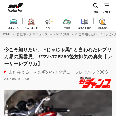
コ
ン
テ
検索
MENU
ン
ツ
へ
車ニュース
チューニング
イベント
中古車
新車カタログ
自動車求人
ス
HOME
自動車・新車ニュース
バイク試乗
今こそ知りたい、 “じゃじゃ
キ
ッ
プ
今こそ知りたい、 “じゃじゃ馬” と言われたレプリ
カ界の風雲児、ヤマハTZR250後方排気の真実【レ
ーサーレプリカ】
また会える、あの頃のバイク達に・プレイバック90'S
2026.06.05 19:00