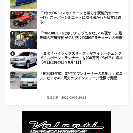
「3台のDR30スカイラインと暮らす変態的オーナ
ー!?」スーパーシルエットに取り憑かれた日常に迫
る！
「”VR38DETTはボアアップできない”を覆す！」最
先端の溶射技術が切り拓くR35GT-Rチューンの未来
トヨタ「ハイラックスサーフ」がマイナーチェンジ
で「スポーツ・ランナー」を230万円で3代目に追加
【今日は何の日？8月4日】
「昭和63年式、37年間ワンオーナーの意地！」S13
シルビアが400馬力のツインチャージ仕様で覚醒
最終更新：2026/08/07 20:11