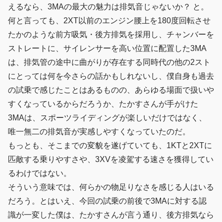
えるなら、3MAの最大の魅力は排気音じゃないか？ と。
何と言っても、2XT以前のエンジン腰上を180度回転させ
たかのような前方吸気・後方排気を採用し、チャンバーを
ストレートに、サイレンサーを高い位置に配置した3MA
は、排気管の途中に曲がりが存在する同時代の他の2スト
にとっては何を今さらの話かもしれないし、僕自身も過去
の試乗で感じたことはあるものの、あらゆる場面で扱いや
すくなっているからだろうか、たかすさんが手がけた
3MAは、スポーツライディングが楽しいだけではなく、
唯一無二の排気音が実感しやすくなっていたのだ。
もっとも、そこまでの変貌を遂げていても、1KTと2XTに
匹敵する乗りやすさや、3XVを凌駕する速さを獲得してい
るわけではない。
そういう意味では、何らかの物足りなさを感じる人はいる
だろう。とはいえ、今回の試乗の前後で3MAに対する認
識が一変した僕は、たかすさんが言う通り、後方排気なら