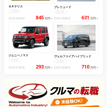
ＧＲヤリス
プレリュード
トヨタ
ホンダ
845
631
2026.08発売
万円
～
2026.08発売
万円
～
ジムニーノマド
ヴェルファイアハイブリッド
スズキ
トヨタ
293
710
2026.07発売
万円
～
2026.06発売
万円
～