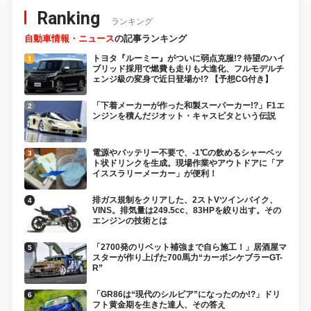
Ranking
ランキング
自動車情報・ニュース
の記事ランキング
トヨタ『ルーミー』がついに弱点克服!? 待望のハイ
ブリッド採用で燃費も走りも大進化、フルモデルチ
ェンジ級の変身で近日登場か!? 【予想CG付き】
「下着メーカーが作った和製スーパーカー!?」F1エ
ンジンを積んだジオット・キャスピタという伝説
電源やバッテリー不要で、-1℃の飲めるシャーベッ
ト状ドリンクを生成。現場作業やアウトドアに「ア
イススラリーメーカー」が便利！
排ガス規制をクリアした、2ストVツインバイク、
VINS。排気量は249.5cc、83HPを絞り出す。その
エンジンの技術とは
「2700発のリベット補強まで自ら施工！」居酒屋マ
スターが作り上げた700馬力“カーボンケブラーGT-
R”
「GR86は“現代のシルビア”になったのか!?」ドリ
フト黄金期を生きた達人、その答え