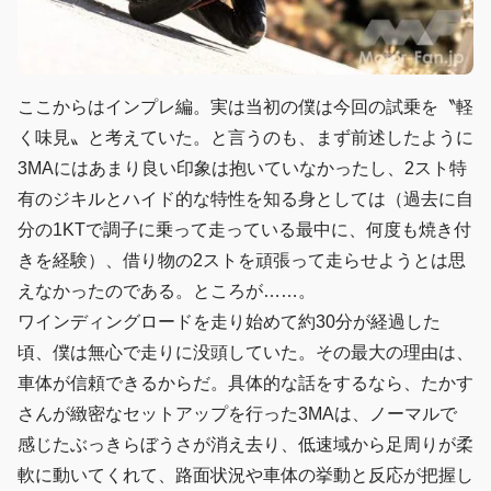
ここからはインプレ編。実は当初の僕は今回の試乗を〝軽
く味見〟と考えていた。と言うのも、まず前述したように
3MAにはあまり良い印象は抱いていなかったし、2スト特
有のジキルとハイド的な特性を知る身としては（過去に自
分の1KTで調子に乗って走っている最中に、何度も焼き付
きを経験）、借り物の2ストを頑張って走らせようとは思
えなかったのである。ところが……。
ワインディングロードを走り始めて約30分が経過した
頃、僕は無心で走りに没頭していた。その最大の理由は、
車体が信頼できるからだ。具体的な話をするなら、たかす
さんが緻密なセットアップを行った3MAは、ノーマルで
感じたぶっきらぼうさが消え去り、低速域から足周りが柔
軟に動いてくれて、路面状況や車体の挙動と反応が把握し