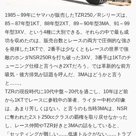
1985～99年にヤマハが販売したTZR250／Rシリーズは、
85～87年型1KT、88年型2XT、89～90年型3MA、91～99
年型3XV、という4種に大別できる。それらの中で最も成
功を収めたのは、販売台数とレースの両方で圧倒的な強さ
を発揮した1KTで、2番手は少なくともレースの世界で強
敵のホンダNSR250Rを打ち破った3XV、3番手は1KTのチ
ューニング仕様と言うべき2XTだろう。では革新的な前方
吸気・後方排気が話題を呼んだ、3MAはどうかと言う
と……。
TZRの現役時代に10代中盤～20代を過ごし、10年ほど前
から1KTでレースに参戦中の筆者、ライター中村の印象
は、あまり芳しくはない。と言うのも当時3MAは、NSR
に奪われた2スト250ccクラスの覇権を取り戻せなかった
し、レース仲間やTZR好きと3MAの話をしていると、
「セッティングが難しい……低速トルクがない……トラブ