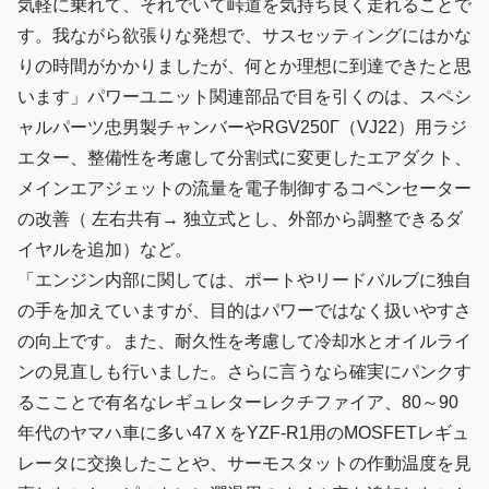
気軽に乗れて、それでいて峠道を気持ち良く走れることで
す。我ながら欲張りな発想で、サスセッティングにはかな
りの時間がかかりましたが、何とか理想に到達できたと思
います」パワーユニット関連部品で目を引くのは、スペシ
ャルパーツ忠男製チャンバーやRGV250Γ（VJ22）用ラジ
エター、整備性を考慮して分割式に変更したエアダクト、
メインエアジェットの流量を電子制御するコペンセーター
の改善（ 左右共有→ 独立式とし、外部から調整できるダ
イヤルを追加）など。
「エンジン内部に関しては、ポートやリードバルブに独自
の手を加えていますが、目的はパワーではなく扱いやすさ
の向上です。また、耐久性を考慮して冷却水とオイルライ
ンの見直しも行いました。さらに言うなら確実にパンクす
るこことで有名なレギュレターレクチファイア、80～90
年代のヤマハ車に多い47ＸをYZF-R1用のMOSFETレギュ
レータに交換したことや、サーモスタットの作動温度を見