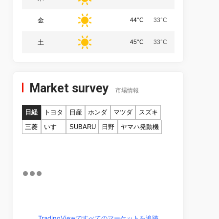
金
44°C
33°C
土
45°C
33°C
Market survey
市場情報
日経
トヨタ
日産
ホンダ
マツダ
スズキ
三菱
いすゞ
SUBARU
日野
ヤマハ発動機
TradingViewですべてのマーケットを追跡