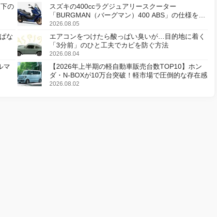
天下の
スズキの400ccラグジュアリースクーター
「BURGMAN（バーグマン）400 ABS」の仕様を変
更し、8月18日に発売
2026.08.05
ぱな
エアコンをつけたら酸っぱい臭いが…目的地に着く
「3分前」のひと工夫でカビを防ぐ方法
2026.08.04
ルマ
【2026年上半期の軽自動車販売台数TOP10】ホン
ダ・N-BOXが10万台突破！軽市場で圧倒的な存在感
2026.08.02