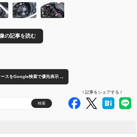
→
のニュースをGoogle検索で優先表示
\
記事をシェアする
/
検索