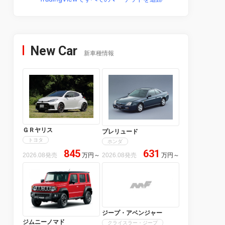
New Car
新車種情報
ＧＲヤリス
プレリュード
トヨタ
ホンダ
845
631
2026.08発売
万円
～
2026.08発売
万円
～
ジープ・アベンジャー
ジムニーノマド
クライスラー・ジープ