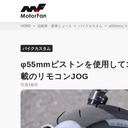
コ
ン
テ
ン
ツ
HOME
自動車・新車ニュース
バイクカスタム
φ55mmピ
へ
ス
キ
ッ
バイクカスタム
プ
φ55mmピストンを使用して
載のリモコンJOG
写真3枚目