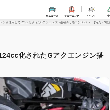
車ニュース
チューニング
イベント
中
ストンを使用して124cc化されたGアクエンジン搭載のリモコンJOG
【写真・3枚
124cc化されたGアクエンジン搭