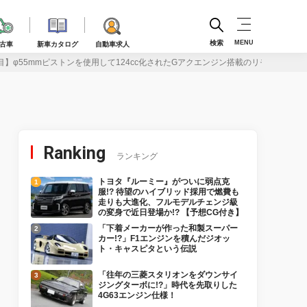
検索
MENU
古車
新車カタログ
自動車求人
目】φ55mmピストンを使用して124cc化されたGアクエンジン搭載のリモコンJOG
Ranking
ランキング
トヨタ『ルーミー』がついに弱点克
服!? 待望のハイブリッド採用で燃費も
走りも大進化、フルモデルチェンジ級
の変身で近日登場か!? 【予想CG付き】
「下着メーカーが作った和製スーパー
カー!?」F1エンジンを積んだジオッ
ト・キャスピタという伝説
「往年の三菱スタリオンをダウンサイ
ジングターボに!?」時代を先取りした
4G63エンジン仕様！