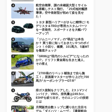
航空自衛隊、謎の未確認大型ミサイル
を搭載しテスト飛行。「25式地対艦誘
導弾」空中発射型が初めて姿を見せ
た！
トヨタ 新型ハリアーがさらに精悍に! モ
デリスタ＆TRDが専用カスタムパーツ
を一斉発売、スポーティさを大幅パワ
ーアップ!
「ジムニーノマド」の“弱点”は本当
か？ 買う前に知っておきたい5つのポイ
ント！小回り、燃費、101馬力、5速MT
を徹底チェック
「GR86は“現代のシルビア”になったの
か!?」ドリフト黄金期を生きた達人、
その答え
「2700発のリベット補強まで自ら施
工！」居酒屋マスターが作り上げた700
馬力“カーボンケブラーGT-R”
排ガス規制をクリアした、2ストVツイ
ンバイク、VINS。排気量は249.5cc、
83HPを絞り出す。そのエンジンの技術
とは
月間販売台数トップに躍り出た注目モ
デル「ダイハツ・ムーヴ」【最新軽自