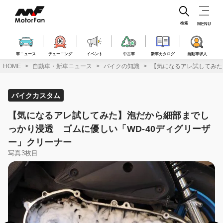
コ
ン
テ
検索
MENU
ン
ツ
へ
車ニュース
チューニング
イベント
中古車
新車カタログ
自動車求人
ス
HOME
自動車・新車ニュース
バイクの知識
【気になるアレ試してみた
キ
ッ
プ
バイクカスタム
【気になるアレ試してみた】泡だから細部までし
っかり浸透 ゴムに優しい「WD-40ディグリーザ
ー」クリーナー
写真3枚目