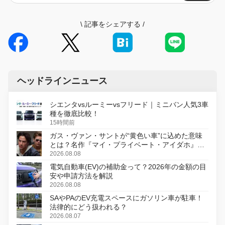
\
記事をシェアする
/
ヘッドラインニュース
シエンタvsルーミーvsフリード｜ミニバン人気3車
種を徹底比較！
15時間前
ガス・ヴァン・サントが“黄色い車”に込めた意味
とは？名作『マイ・プライベート・アイダホ』が
初のデジタルリマスター版で復活
2026.08.08
電気自動車(EV)の補助金って？2026年の金額の目
安や申請方法を解説
2026.08.08
SAやPAのEV充電スペースにガソリン車が駐車！
法律的にどう扱われる？
2026.08.07