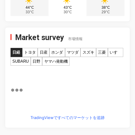
44°C
43°C
38°C
33°C
30°C
29°C
Market survey
市場情報
日経
トヨタ
日産
ホンダ
マツダ
スズキ
三菱
いすゞ
SUBARU
日野
ヤマハ発動機
TradingViewですべてのマーケットを追跡