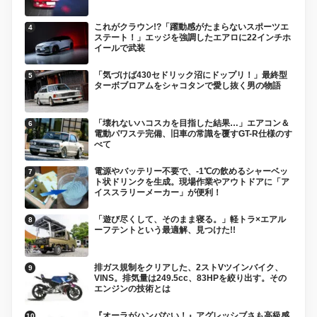
これがクラウン!?「躍動感がたまらないスポーツエ
ステート！」エッジを強調したエアロに22インチホ
イールで武装
「気づけば430セドリック沼にドップリ！」最終型
ターボブロアムをシャコタンで愛し抜く男の物語
「壊れないハコスカを目指した結果…」エアコン＆
電動パワステ完備、旧車の常識を覆すGT-R仕様のす
べて
電源やバッテリー不要で、-1℃の飲めるシャーベッ
ト状ドリンクを生成。現場作業やアウトドアに「ア
イススラリーメーカー」が便利！
「遊び尽くして、そのまま寝る。」軽トラ×エアル
ーフテントという最適解、見つけた!!
排ガス規制をクリアした、2ストVツインバイク、
VINS。排気量は249.5cc、83HPを絞り出す。その
エンジンの技術とは
『オーラがハンパない！』アグレッシブさも高級感