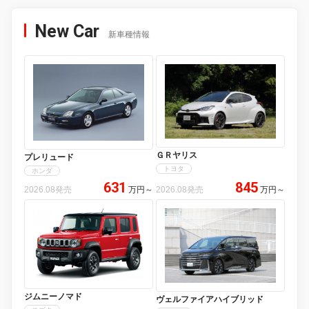
New Car
新車種情報
ＧＲヤリス
プレリュード
トヨタ
ホンダ
631
845
2026.08発売
万円
～
2026.08発売
万円
～
ジムニーノマド
ヴェルファイアハイブリッド