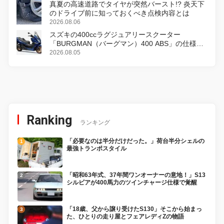
真夏の高速道路でタイヤが突然バースト!? 炎天下
のドライブ前に知っておくべき点検内容とは
2026.08.06
スズキの400ccラグジュアリースクーター
「BURGMAN（バーグマン）400 ABS」の仕様を
変更し、8月18日に発売
2026.08.05
Ranking
ランキング
「必要なのは半分だけだった。」荷台半分シェルの
最強トランポスタイル
「昭和63年式、37年間ワンオーナーの意地！」S13
シルビアが400馬力のツインチャージ仕様で覚醒
「18歳、父から譲り受けたS130」そこから始まっ
た、ひとりの走り屋とフェアレディZの物語