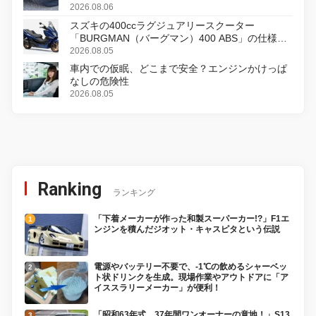
2026.08.06
スズキの400ccラグジュアリースクーター
「BURGMAN（バーグマン）400 ABS」の仕様を
変更し、8月18日に発売
2026.08.05
車内での仮眠、どこまで安全？エンジンかけっぱ
なしの危険性
2026.08.05
Ranking
ランキング
「下着メーカーが作った和製スーパーカー!?」F1エ
ンジンを積んだジオット・キャスピタという伝説
電源やバッテリー不要で、-1℃の飲めるシャーベッ
ト状ドリンクを生成。現場作業やアウトドアに「ア
イススラリーメーカー」が便利！
「昭和63年式、37年間ワンオーナーの意地！」S13