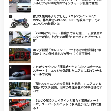
シルビアが400馬力のツインチャージ仕様で覚醒
排ガス規制をクリアした、2ストVツインバイク、
VINS。排気量は249.5cc、83HPを絞り出す。その
エンジンの技術とは
「2700発のリベット補強まで自ら施工！」居酒屋マ
スターが作り上げた700馬力“カーボンケブラーGT-
R”
ホンダ新型「エレメント」で“まさかの観音開き”復
活か？ あの個性派SUVが帰ってくる可能性
これがクラウン!?「躍動感がたまらないスポーツエ
ステート！」エッジを強調したエアロに22インチホ
イールで武装
「壊れないハコスカを目指した結果…」エアコン＆
電動パワステ完備、旧車の常識を覆すGT-R仕様のす
べて
「3台のDR30スカイラインと暮らす変態的オーナ
ー!?」スーパーシルエットに取り憑かれた日常に迫
る！