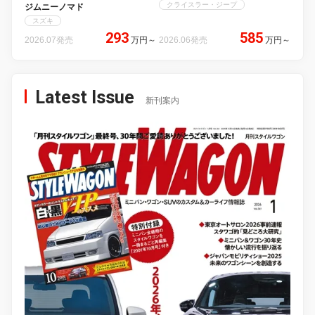
クライスラー・ジープ
ジムニーノマド
スズキ
293
585
2026.07発売
万円
～
2026.06発売
万円
～
Latest Issue
新刊案内