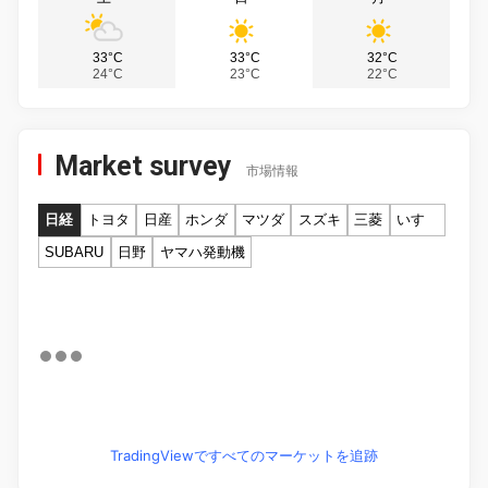
33°C
33°C
32°C
24°C
23°C
22°C
Market survey
市場情報
日経
トヨタ
日産
ホンダ
マツダ
スズキ
三菱
いすゞ
SUBARU
日野
ヤマハ発動機
TradingViewですべてのマーケットを追跡