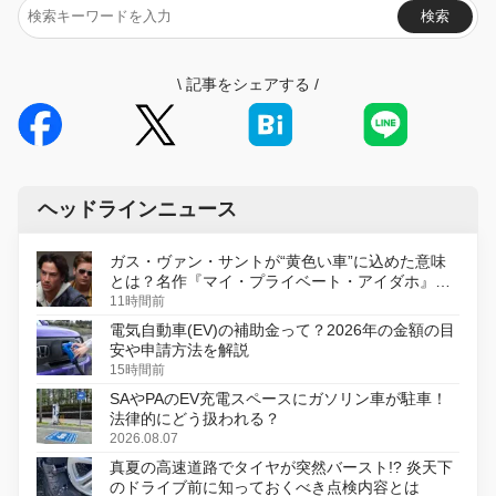
検索
\
記事をシェアする
/
ヘッドラインニュース
ガス・ヴァン・サントが“黄色い車”に込めた意味
とは？名作『マイ・プライベート・アイダホ』が
初のデジタルリマスター版で復活
11時間前
電気自動車(EV)の補助金って？2026年の金額の目
安や申請方法を解説
15時間前
SAやPAのEV充電スペースにガソリン車が駐車！
法律的にどう扱われる？
2026.08.07
真夏の高速道路でタイヤが突然バースト!? 炎天下
のドライブ前に知っておくべき点検内容とは