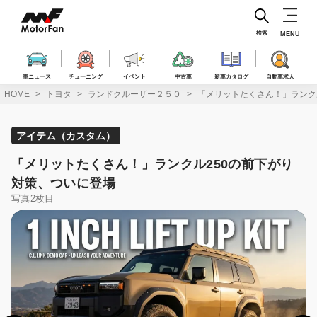
コ
ン
テ
検索
MENU
ン
ツ
へ
車ニュース
チューニング
イベント
中古車
新車カタログ
自動車求人
ス
HOME
トヨタ
ランドクルーザー２５０
「メリットたくさん！」ランク
キ
ッ
プ
アイテム（カスタム）
「メリットたくさん！」ランクル250の前下がり
対策、ついに登場
写真2枚目