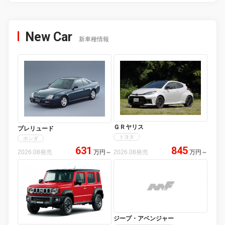
New Car
新車種情報
ＧＲヤリス
プレリュード
トヨタ
ホンダ
631
845
2026.08発売
万円
～
2026.08発売
万円
～
ジープ・アベンジャー