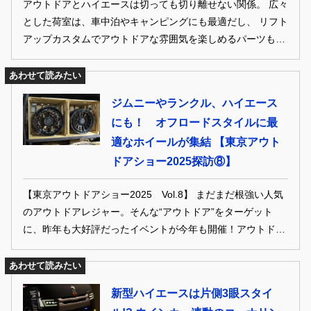
アウトドアとハイエースは切っても切り離せない関係。 広々
とした荷室は、車中泊やキャンピングにも最適だし、 リフト
アップカスタムでアウトドアな雰囲気を楽しめるパーツも豊
富だ。 そこで200系ハイエースの最新アウトドア＆キャンピ
ング仕様を集めてみました。 これからのシーズン、外に飛び
あわせて読みたい
出したくなること間違いなし！
ジムニーやランクル、ハイエース
にも！ オフロードスタイルに最
適なホイールが集結 【東京アウト
ドアショー2025探訪⑧】
【東京アウトドアショー2025 Vol.8】 まだまだ根強い人気
のアウトドアレジャー。そんな“アウトドア”をターゲット
に、昨年も大好評だったイベントが今年も開催！アウトドア
レジャーとの親和性の高いクルマ……、だから自動車メーカ
ーを筆頭に、クルマ関係アイテムを扱うメーカー・ショップ
あわせて読みたい
も多数出展。さらに東京アウトドアショーで展開したスタイ
新型ハイエースは片側3眼スタイ
ルワゴンブースでは、外遊びを楽しく快適に、そしてスタイ