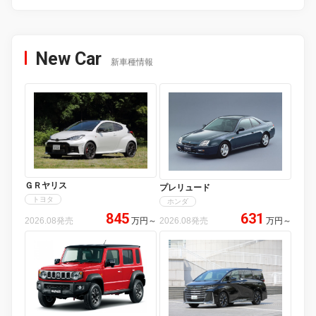
New Car
新車種情報
ＧＲヤリス
プレリュード
トヨタ
ホンダ
845
631
2026.08発売
万円
～
2026.08発売
万円
～