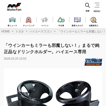
コ
ン
テ
検索
MENU
ン
ツ
へ
車ニュース
チューニング
イベント
中古車
新車カタログ
自動車求人
ス
HOME
トヨタ
ハイエースワゴン
「ウインカーもミラーも邪魔しない！
キ
ッ
プ
「ウインカーもミラーも邪魔しない！」まるで純
正品なドリンクホルダー。ハイエース専用
2026.03.25 10:02