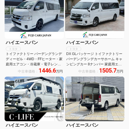
シート・シートヒーター・TーSR足
廻り
ハイエースバン
ハイエースバン
トヨタ
トヨタ
トイファクトリー バーデングランデ
DX GLパッケージ トイファクトリー
ディーゼル・4WD・FFヒーター・家
バーデングランデカーサホーム キャ
庭用エアコン・冷蔵庫・電子レン
ンピングカー 8ナンバー 家庭用エア
1446.6
1505.7
ジ・トリプルサブバッテリー
コン ツインサブバッテリー 1500W
中古車価格：
万円
中古車価格：
万円
インバーター マックスファン ディー
ゼル4WD FFヒーター ソーラー
ハイエースバン
ハイエースバン