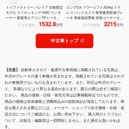
トヨタ
トヨタ
トイファクトリー バレイア 台数限定
ロングDX パワーリフト300kg ドラ
モデル ライオンキング 4WD ワンオ
レコ バックカメラ 衝突被害軽減ブレ
ーナー 家庭用エアコン FFヒーター
ーキ 車線逸脱警報 前後コーナーセン
1532.8
3215
オーリンズ前後ショック トイ純正ス
サー オートライト
中古車価格：
万円
中古車価格：
万円
タビ JAOSスキッドバー ルーフキャ
リア ソーラー
中古車トップ
【注意】
自動車カタログ・厳選中古車情報に掲載されている写真は、
年式やグレードの違う車種が含まれます。掲載されている写真はそれぞ
れの車種用でないものも含まれています。また、対応は年式やグレー
ド、 装備などにより異なる場合があります。購入の際は必ずご確認く
ださい。 商品の価格・仕様・発売元等は記事掲載時点でのものです。
商品の価格は本体価格と消費税込みの総額表記が混在しております。商
品を購入される際などには、メーカー、ショップで必ず価格・仕様・返
品方法についてご確認の上、お買い求め下さい。 購入時のトラブルに
ついて、出版元・編集部は一切関知しません。また責任も負いかねま
す。