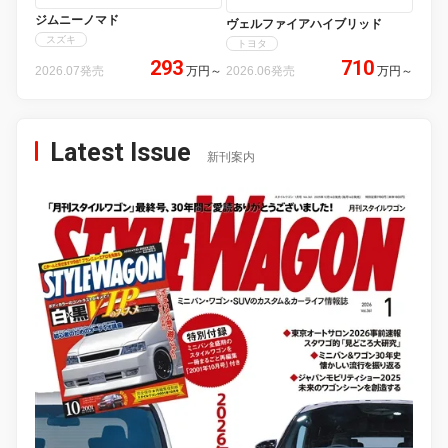
ジムニーノマド
ヴェルファイアハイブリッド
スズキ
トヨタ
293
710
2026.07発売
万円
～
2026.06発売
万円
～
Latest Issue
新刊案内