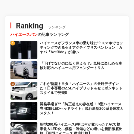
Ranking
ランキング
ハイエースバン
の記事ランキング
ハイエースがフランス車の乗り味に!? スマホでセッ
ティングできるセミアクティブサスペンション！カ
ヤバ『ActRide』が凄い
『下げてないのに低く見える!?』気軽に楽しめる車
検対応のハイエース用フェンダートリム
これが新型トヨタ「ハイエース」の最終デザイン
だ！日本専用の2.5Lハイブリッド＆セミボンネット
スタイルで発売!!
開発早過ぎ!?「純正超えの存在感！ 9型ハイエース
専用3眼LEDヘッドライト」現行新型200系を速攻カ
スタム！
新型200系ハイエース9型は何が変わった? ACC標
準化＆LED化…価格・装備などの違いを新旧徹底比
較 【新型ハイエース 徹底比較】