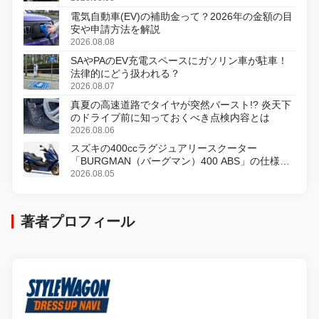
電気自動車(EV)の補助金って？2026年の金額の目
安や申請方法を解説
2026.08.08
SAやPAのEV充電スペースにガソリン車が駐車！
法律的にどう扱われる？
2026.08.07
真夏の高速道路でタイヤが突然バースト!? 炎天下
のドライブ前に知っておくべき点検内容とは
2026.08.06
スズキの400ccラグジュアリースクーター
「BURGMAN（バーグマン）400 ABS」の仕様を
変更し、8月18日に発売
2026.08.05
著者プロフィール