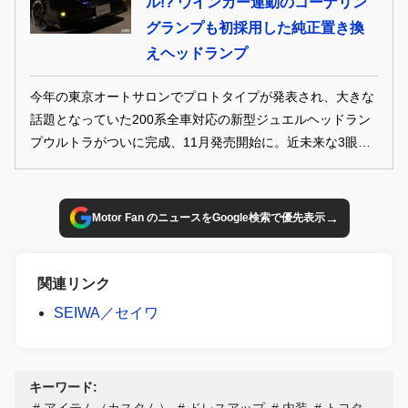
ル!? ウインカー連動のコーナリン
ル性も高い魅力的な6台を展示。オリジナルアイテムはもち
グランプも初採用した純正置き換
ろん、コーディネイト方法などにも注目です！
えヘッドランプ
今年の東京オートサロンでプロトタイプが発表され、大きな
話題となっていた200系全車対応の新型ジュエルヘッドラン
プウルトラがついに完成、11月発売開始に。近未来な3眼仕
様！
→
Motor Fan のニュースをGoogle検索で優先表示
関連リンク
SEIWA／セイワ
キーワード:
アイテム（カスタム）
ドレスアップ
内装
トヨタ