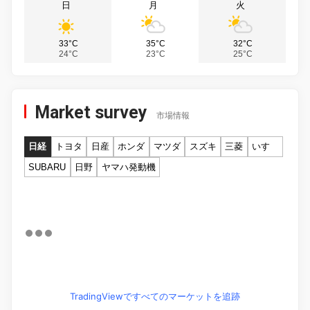
日
月
火
33°C
35°C
32°C
24°C
23°C
25°C
Market survey
市場情報
日経
トヨタ
日産
ホンダ
マツダ
スズキ
三菱
いすゞ
SUBARU
日野
ヤマハ発動機
TradingViewですべてのマーケットを追跡