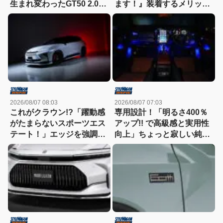
生まれ変わったGT50 2.0を
ます！』装着するメリット
徹底解剖
も紹介！
2026/08/07 08:03
2026/08/07 07:03
これがクラウン!?「躍動感
専用設計！「明るさ400％
がたまらないスポーツエス
アップ!! で高級感と実用性
テート！」エッジを強調し
向上」ちょっと寂しい純正
たエアロに22インチホイー
室内照明をグレードアップ
ルで武装