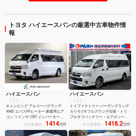
トヨタ ハイエースバンの厳選中古車物件情
報
ハイエースバン
ハイエースバン
トヨタ
トヨタ
キャンピング アルコーバグランデ
トイファクトリー バーデングランデ
4WD エバスFFヒーター 家庭用エア
カリモクII フルグランデ仕様・トリ
コン ツインサブBT インバーター
プルサブバッテリー・エアロソーラ
1414
1418.2
1500W MAXFAN DC冷蔵庫 Sオーニ
ー・ダイキンエアコン・MAXXファ
中古車価格：
万円
中古車価格：
万円
ング エアロソーラー 19型TV ナビ連
ン・電子レンジ・40L冷蔵庫・テレ
動
ビ・FFヒーター・Fエアロ・レカロ