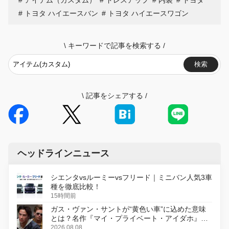
トヨタ ハイエースバン
トヨタ ハイエースワゴン
\
キーワードで記事を検索する
/
検索
\
記事をシェアする
/
ヘッドラインニュース
シエンタvsルーミーvsフリード｜ミニバン人気3車
種を徹底比較！
15時間前
ガス・ヴァン・サントが“黄色い車”に込めた意味
とは？名作『マイ・プライベート・アイダホ』が
初のデジタルリマスター版で復活
2026.08.08