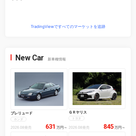
TradingViewですべてのマーケットを追跡
New Car
新車種情報
ＧＲヤリス
プレリュード
トヨタ
ホンダ
631
845
2026.08発売
万円
～
2026.08発売
万円
～