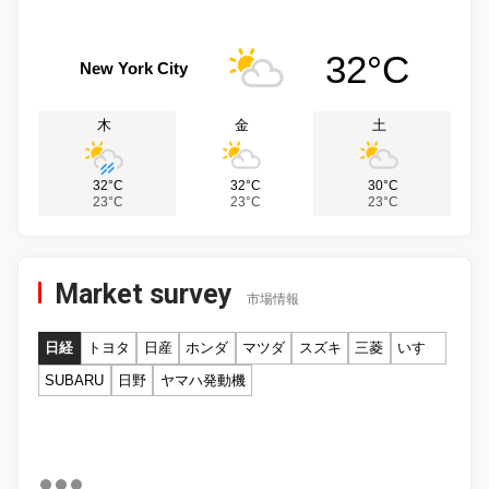
32°C
New York City
木
金
土
32°C
32°C
30°C
23°C
23°C
23°C
Market survey
市場情報
日経
トヨタ
日産
ホンダ
マツダ
スズキ
三菱
いすゞ
SUBARU
日野
ヤマハ発動機