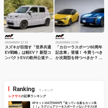
2026/08/04 12:10
2026/08/04 12:00
スズキが目指す「世界共通
「カローラスポーツ60周年
EV戦略」は軽EV？ 新型コ
記念車」登場！ 今買うべき
ンパクトEVの欧州公道テス
か次期型を待つべきか？ ハ
トをスクープ
ンマーヘッド採用に期待
Ranking
ランキング
レクサス
の記事ランキング
4Pキット104万5000円『走っている姿もカッコ良
く！』ラグジュアリー＆スポーティなレクサスLM