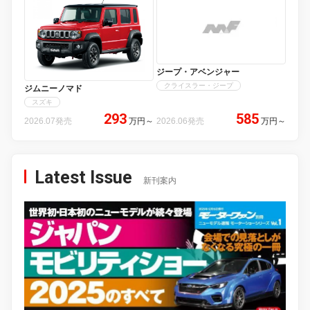
ジープ・アベンジャー
クライスラー・ジープ
ジムニーノマド
スズキ
293
585
2026.07発売
万円
～
2026.06発売
万円
～
Latest Issue
新刊案内