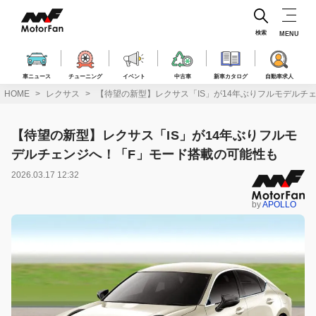
コ
ン
テ
検索
MENU
ン
ツ
へ
車ニュース
チューニング
イベント
中古車
新車カタログ
自動車求人
ス
HOME
レクサス
【待望の新型】レクサス「IS」が14年ぶりフルモデルチ
キ
ッ
プ
【待望の新型】レクサス「IS」が14年ぶりフルモ
デルチェンジへ！「F」モード搭載の可能性も
2026.03.17 12:32
by
APOLLO