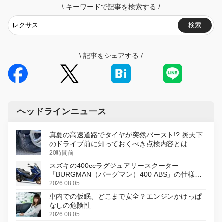
\
キーワードで記事を検索する
/
検索
\
記事をシェアする
/
ヘッドラインニュース
真夏の高速道路でタイヤが突然バースト!? 炎天下
のドライブ前に知っておくべき点検内容とは
20時間前
スズキの400ccラグジュアリースクーター
「BURGMAN（バーグマン）400 ABS」の仕様を
変更し、8月18日に発売
2026.08.05
車内での仮眠、どこまで安全？エンジンかけっぱ
なしの危険性
2026.08.05