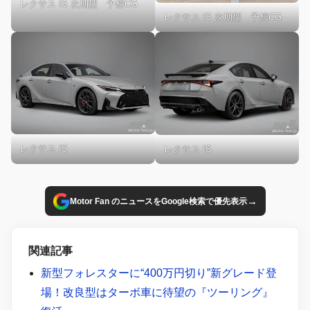
レクサス IS 次期型 予想CG
レクサス IS 次期型 予想CG
レクサス IS
レクサス IS
→
Motor Fan のニュースをGoogle検索で優先表示
関連記事
新型フォレスターに“400万円切り”新グレード登
場！改良型はターボ車に待望の『ツーリング』