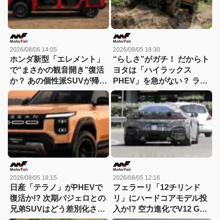
2026/08/06 14:05
2026/08/05 18:30
ホンダ新型「エレメント」
“らしさ”がガチ！ だからト
で“まさかの観音開き”復活
ヨタは「ハイラックス
か？ あの個性派SUVが帰っ
PHEV」を急がない？ ライ
てくる可能性
バルとは異なる電動化戦略
を読み解く
2026/08/05 18:15
2026/08/05 12:16
日産「テラノ」がPHEVで
フェラーリ「12チリンド
復活か!? 次期パジェロとの
リ」にハードコアモデル投
兄弟SUVはどう差別化され
入か!? 空力進化でV12 GT
る？
は新たな領域へ