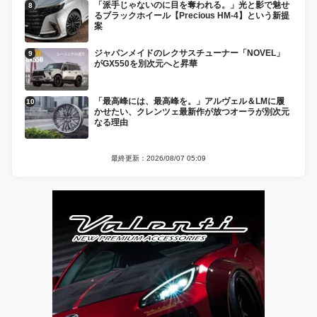
「派手じゃないのに目を奪われる。」光と影で魅せ
るブラックホイール【Precious HM-4】という新提
案
ジャパンメイドのレクサスチューナー「NOVEL」
がGX550を別次元へと昇華
「最高峰には、最高峰を。」アルヴェル＆LMに履
かせたい、クレンツェ最新作が放つオーラが別次元
なる理由
最終更新：2026/08/07 05:09