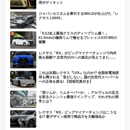
用ボディキット
ジャパンカスタムを牽引するWALDが仕上げた「レ
クサス LX600」
「8.5J史上最強クラスのディープリム感！」
61.5mmの極深リムで魅せるプレシャスAST-M5の
衝撃
レクサス「RX」がビッグマイナーチェンジで内外
装を刷新!? 次世代SUVへの進化が見えてきた……
これは次期レクサス『LFA』なのか!? 全固体電池採
用も噂される「音がしない」謎の次世代スーパーカ
ーの正体を探る! 【現地写真付き】
「深リムか、リムオーバーか。」アルヴェルの足元
を彩るクレンツェ最強ラインアップ、それぞれの美
学とは？
レクサス「NX」ビッグマイナーチェンジはこうな
る!? 新デザイン採用で商品力を大幅強化か