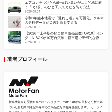
エアコンをつけたら酸っぱい臭いが…目的地に着
く「3分前」のひと工夫でカビを防ぐ方法
2026.08.04
令和8年熊本地震で「通れる道」を可視化、クルマ
の走行データが災害対応を支える
2026.08.03
【2026年上半期の軽自動車販売台数TOP10】ホン
ダ・N-BOXが10万台突破！軽市場で圧倒的な存在
感
2026.08.02
著者プロフィール
MotorFan
新車情報から歴代名車のスペックまで、MotorFan独自取材と分析に基
づいた自動車関連記事を中心に高品位な情報を発信します。 カーライ