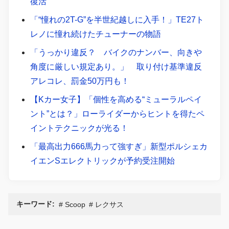
復活
「“憧れの2T-G”を半世紀越しに入手！」TE27ト
レノに憧れ続けたチューナーの物語
「うっかり違反？ バイクのナンバー、向きや
角度に厳しい規定あり。」 取り付け基準違反
アレコレ、罰金50万円も！
【Kカー女子】「個性を高める“ミューラルペイ
ント”とは？」ローライダーからヒントを得たペ
イントテクニックが光る！
「最高出力666馬力って強すぎ」新型ポルシェカ
イエンSエレクトリックが予約受注開始
キーワード:
Scoop
レクサス